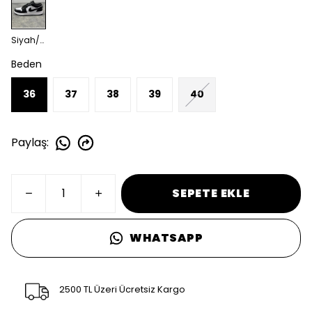
Siyah/Beyaz
Beden
36
37
38
39
40
Paylaş
:
SEPETE EKLE
WHATSAPP
2500 TL Üzeri Ücretsiz Kargo