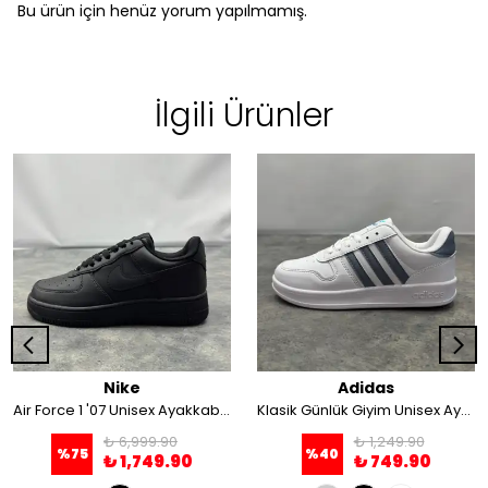
Bu ürün için henüz yorum yapılmamış.
İlgili Ürünler
Nike
Adidas
Air Force 1 '07 Unisex Ayakkabı Siyah
Klasik Günlük Giyim Unisex Ayakkabı
₺ 6,999.90
₺ 1,249.90
%
75
%
40
₺ 1,749.90
₺ 749.90