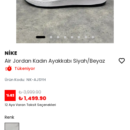
NİKE
Air Jordan Kadın Ayakkabı Siyah/Beyaz
Tükeniyor
Ürün Kodu
:
NK-AJSYH
₺ 3,999.90
%
63
₺ 1,499.90
12 Aya Varan Taksit Seçenekleri
Renk