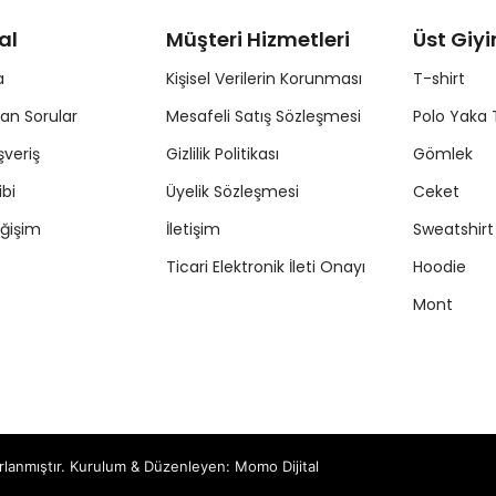
al
Müşteri Hizmetleri
Üst Giy
a
Kişisel Verilerin Korunması
T-shirt
lan Sorular
Mesafeli Satış Sözleşmesi
Polo Yaka 
şveriş
Gizlilik Politikası
Gömlek
ibi
Üyelik Sözleşmesi
Ceket
ğişim
İletişim
Sweatshirt
Ticari Elektronik İleti Onayı
Hoodie
Mont
zırlanmıştır. Kurulum & Düzenleyen:
Momo Dijital