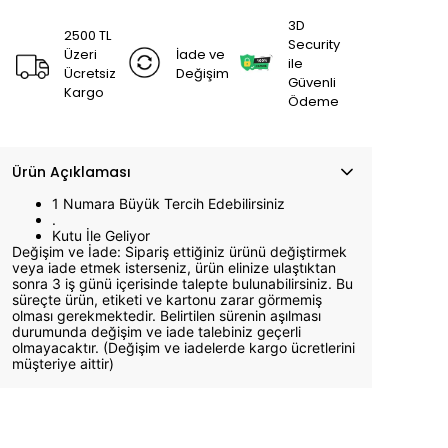
3D
2500 TL
Security
Üzeri
İade ve
ile
Ücretsiz
Değişim
Güvenli
Kargo
Ödeme
Ürün Açıklaması
1 Numara Büyük Tercih Edebilirsiniz
.
Kutu İle Geliyor
Değişim ve İade: Sipariş ettiğiniz ürünü değiştirmek
veya iade etmek isterseniz, ürün elinize ulaştıktan
sonra 3 iş günü içerisinde talepte bulunabilirsiniz. Bu
süreçte ürün, etiketi ve kartonu zarar görmemiş
olması gerekmektedir. Belirtilen sürenin aşılması
durumunda değişim ve iade talebiniz geçerli
olmayacaktır. (Değişim ve iadelerde kargo ücretlerini
müşteriye aittir)