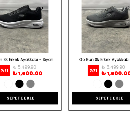
n Sk Erkek Ayakkabı - Siyah
Go Run Sk Erkek Ayakkabı 
₺ 5,499.90
₺ 5,499.90
%
71
%
71
₺ 1,600.00
₺ 1,600.0
SEPETE EKLE
SEPETE EKLE