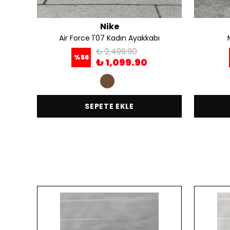
Nike
abı
Air Force 1'07 Kadın Ayakkabı
₺ 2,499.90
%
56
₺ 1,099.90
SEPETE EKLE