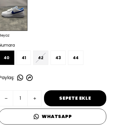
Beyaz
Numara
40
41
42
43
44
Paylaş
:
SEPETE EKLE
WHATSAPP