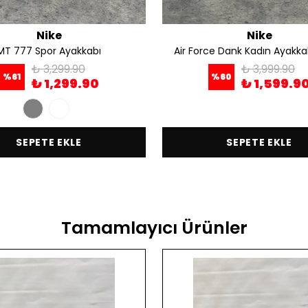
Nike
Nike
MT 777 Spor Ayakkabı
Air Force Dank Kadın Ayakkab
₺ 3,299.90
₺ 3,999.90
%
61
%
60
₺ 1,299.90
₺ 1,599.9
SEPETE EKLE
SEPETE EKLE
Tamamlayıcı Ürünler