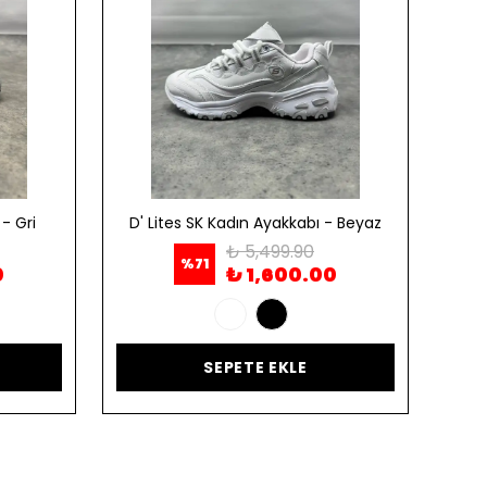
- Gri
D' Lites SK Kadın Ayakkabı - Beyaz
D' 
₺ 5,499.90
%
71
0
₺ 1,600.00
SEPETE EKLE