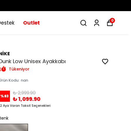
0
Destek
Outlet
NİKE
Dunk Low Unisex Ayakkabı
Tükeniyor
Ürün Kodu
:
nan
₺ 2,999.90
%
63
₺ 1,099.90
12 Aya Varan Taksit Seçenekleri
Renk