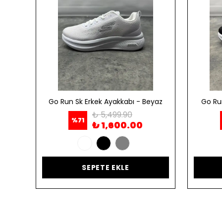
ordo
Go Run Sk Erkek Ayakkabı - Beyaz
Go Ru
₺ 5,499.90
%
71
₺ 1,600.00
SEPETE EKLE