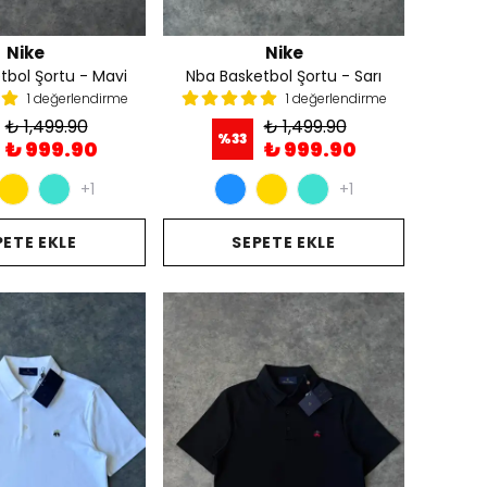
Nike
Nike
tbol Şortu - Mavi
Nba Basketbol Şortu - Sarı
1 değerlendirme
1 değerlendirme
₺ 1,499.90
₺ 1,499.90
%
33
₺ 999.90
₺ 999.90
+1
+1
PETE EKLE
SEPETE EKLE