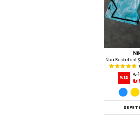
Ni
Nba Basketbol Ş
₺ 1
%
33
₺ 
SEPETE