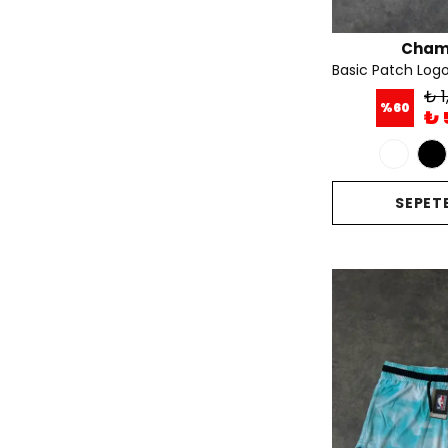
Cham
₺ 1
%
60
₺ 
SEPETE