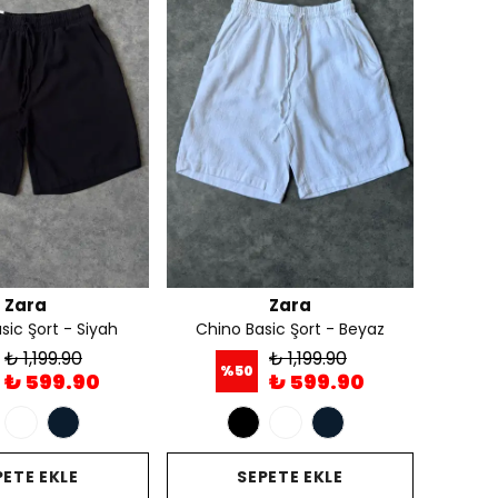
Zara
Zara
sic Şort - Siyah
Chino Basic Şort - Beyaz
₺ 1,199.90
₺ 1,199.90
%
50
₺ 599.90
₺ 599.90
PETE EKLE
SEPETE EKLE