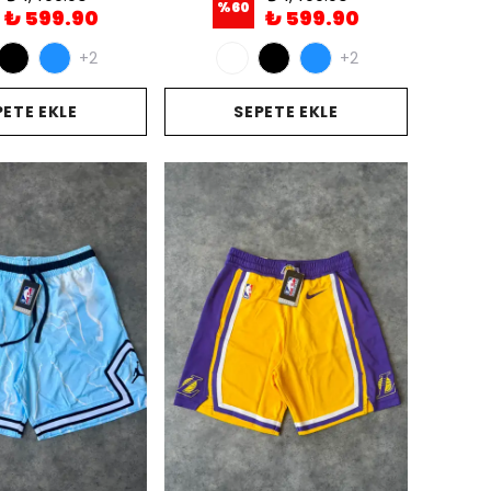
%
60
₺ 599.90
₺ 599.90
+2
+2
PETE EKLE
SEPETE EKLE