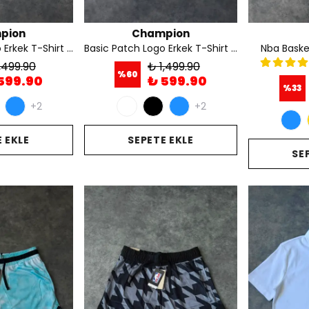
pion
Champion
Basic Patch Logo Erkek T-Shirt - Krem
Basic Patch Logo Erkek T-Shirt - Lacivert
Nba Baske
,499.90
₺ 1,499.90
%
60
599.90
₺ 599.90
%
33
+2
+2
 EKLE
SEPETE EKLE
SE