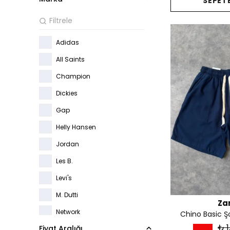
SEPETE
Adidas
All Saints
Champion
Dickies
Gap
Helly Hansen
Jordan
Les B.
Levi's
M. Dutti
Za
Network
Chino Basic Şo
₺ 1
Fiyat Aralığı
Nike