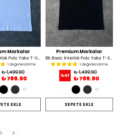
um Markalar
Premium Markalar
Bb Basic İnterlok Polo Yaka T-Shirt - Beyaz
Bb Basic İnterlok Polo Yaka T-Shirt - Siyah
1 değerlendirme
1 değerlendirme
₺ 1,499.90
₺ 1,499.90
%
47
₺ 799.90
₺ 799.90
+1
+1
PETE EKLE
SEPETE EKLE