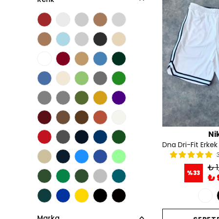
Ni
₺ 1
%
33
₺ 
Marka