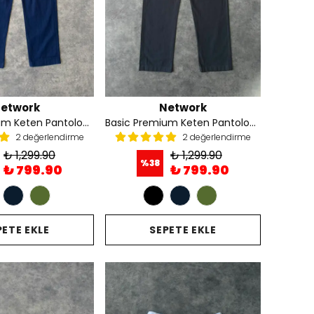
etwork
Network
Basic Premium Keten Pantolon - Lacivert
Basic Premium Keten Pantolon - Haki
2 değerlendirme
2 değerlendirme
₺ 1,299.90
₺ 1,299.90
%
38
₺ 799.90
₺ 799.90
PETE EKLE
SEPETE EKLE