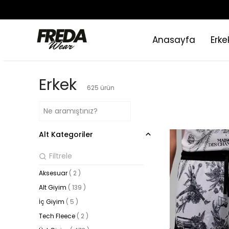
Anasayfa
Erke
Erkek
625
ürün
Alt Kategoriler
Aksesuar
(
2
)
Alt Giyim
(
139
)
İç Giyim
(
5
)
Tech Fleece
(
2
)