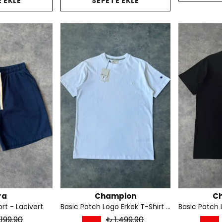
 EKLE
SEPETE EKLE
ra
Champion
C
rt - Lacivert
Basic Patch Logo Erkek T-Shirt - Beyaz
,199.90
₺ 1,499.90