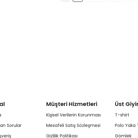
al
Müşteri Hizmetleri
Üst Giy
a
Kişisel Verilerin Korunması
T-shirt
lan Sorular
Mesafeli Satış Sözleşmesi
Polo Yaka 
şveriş
Gizlilik Politikası
Gömlek