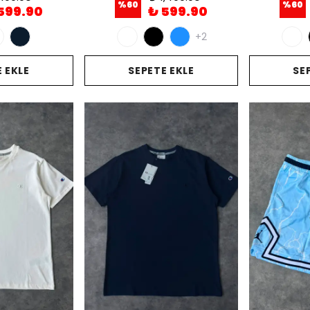
%
60
%
60
599.90
₺ 599.90
+2
 EKLE
SEPETE EKLE
SE