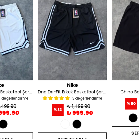
ke
Nike
Dna Dri-Fit Erkek Basketbol Şortu - Beyaz
Dna Dri-Fit Erkek Basketbol Şortu - Siyah
Chino Ba
3 değerlendirme
3 değerlendirme
%
50
,499.90
₺ 1,499.90
%
33
999.90
₺ 999.90
SE