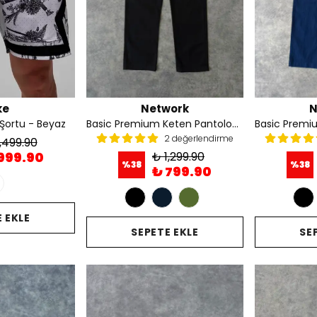
ke
Network
N
Şortu - Beyaz
Basic Premium Keten Pantolon - Siyah
2 değerlendirme
,499.90
999.90
₺ 1,299.90
%
38
%
38
₺ 799.90
 EKLE
SEPETE EKLE
SE