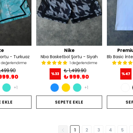
ke
Nike
Premi
ortu - Turkuaz
Nba Basketbol Şortu - Siyah
1 değerlendirme
1 değerlendirme
,499.90
₺ 1,499.90
%
33
%
47
999.90
₺ 999.90
+1
+1
 EKLE
SEPETE EKLE
SE
1
2
3
4
5