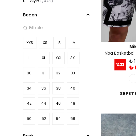
Üst Giyim
(
473
)
Beden
XXS
XS
S
M
Ni
Nba Basketbol 
L
XL
XXL
3XL
₺ 1
%
33
₺ 
30
31
32
33
34
36
38
40
SEPETE
42
44
46
48
50
52
54
56
Renk