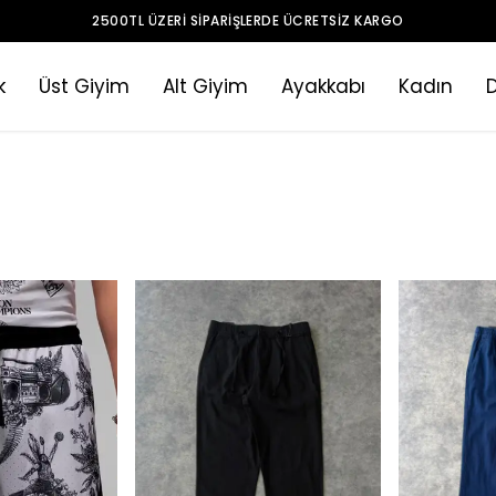
2500TL ÜZERI SIPARIŞLERDE ÜCRETSIZ KARGO
k
Üst Giyim
Alt Giyim
Ayakkabı
Kadın