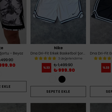
ke
Nike
Şortu - Beyaz
Dna Dri-Fit Erkek Basketbol Şortu - Beyaz
3 değerlendirme
,499.90
999.90
₺ 1,499.90
%
33
%
33
₺ 999.90
 EKLE
SEPETE EKLE
SE