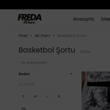
Anasayfa
Erke
Erkek
Alt Giyim
Basketbol Şortu
Basketbol Şortu
21
ürün
Beden
S
M
L
XL
XXL