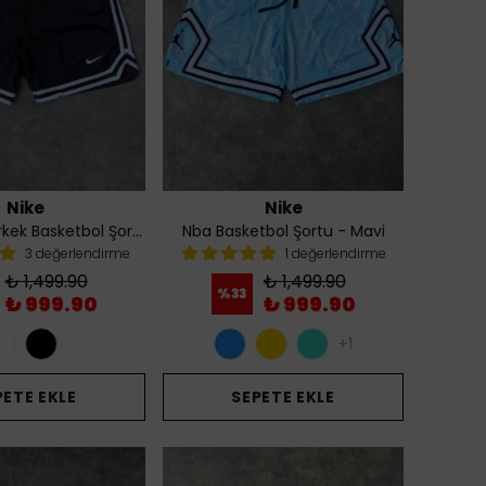
Nike
Nike
Dna Dri-Fit Erkek Basketbol Şortu - Siyah
Nba Basketbol Şortu - Mavi
3 değerlendirme
1 değerlendirme
₺ 1,499.90
₺ 1,499.90
%
33
₺ 999.90
₺ 999.90
+1
PETE EKLE
SEPETE EKLE