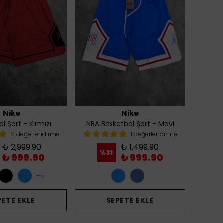
Nike
Nike
l Şort - Kırmızı
NBA Basketbol Şort - Mavi
2 değerlendirme
1 değerlendirme
₺ 2,999.90
₺ 1,499.90
%
33
₺ 999.90
₺ 999.90
+5
PETE EKLE
SEPETE EKLE