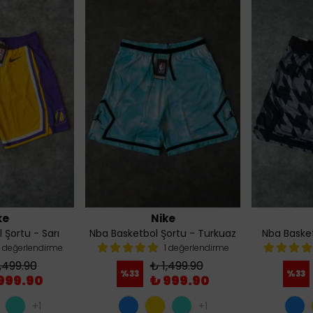
ke
Nike
 Şortu - Sarı
Nba Basketbol Şortu - Turkuaz
Nba Basket
1 değerlendirme
1 değerlendirme
,499.90
₺ 1,499.90
%
33
%
33
999.90
₺ 999.90
+1
+1