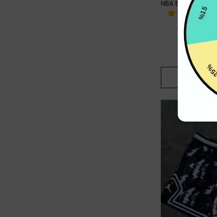
%15
₺ 1
%
33
₺ 
25
SEPETE