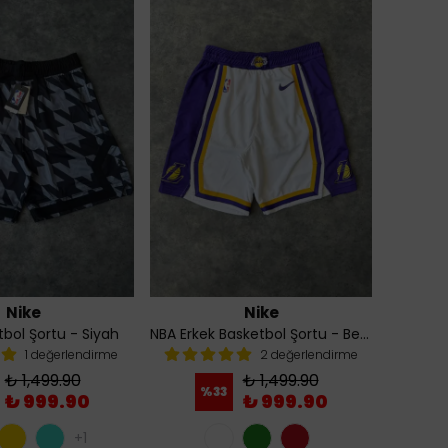
Nike
Nike
bol Şortu - Siyah
NBA Erkek Basketbol Şortu - Beyaz
1 değerlendirme
2 değerlendirme
₺ 1,499.90
₺ 1,499.90
%
33
₺ 999.90
₺ 999.90
+1