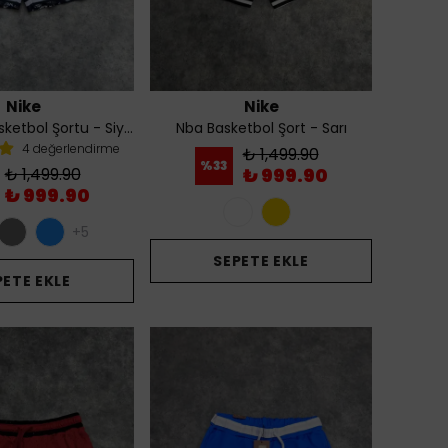
Nike
Nike
NBA Erkek Basketbol Şortu - Siyah Desenlii
Nba Basketbol Şort - Sarı
4 değerlendirme
₺ 1,499.90
%
33
₺ 1,499.90
₺ 999.90
₺ 999.90
+5
SEPETE EKLE
PETE EKLE