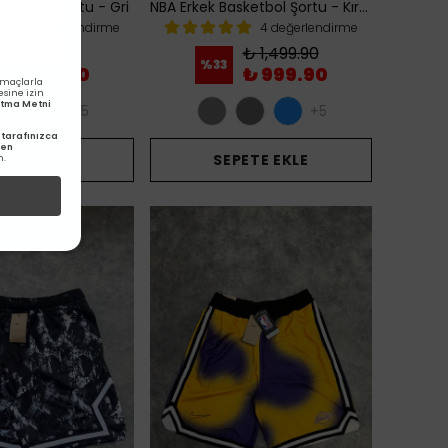
sketbol Şortu - Gri
NBA Erkek Basketbol Şortu - Kırmızı
4 değerlendirme
4 değerlendirme
₺ 1,499.90
₺ 1,499.90
%
33
₺ 999.90
₺ 999.90
amaçlarla
esine izin
latma Metni
+5
+5
tarafınızca
den
PETE EKLE
SEPETE EKLE
m.