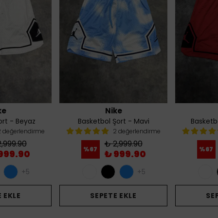
ke
Nike
ort - Beyaz
Basketbol Şort - Mavi
Basketbo
2 değerlendirme
2 değerlendirme
,999.90
₺ 2,999.90
%
67
%
67
999.90
₺ 999.90
+5
+5
 EKLE
SEPETE EKLE
SE