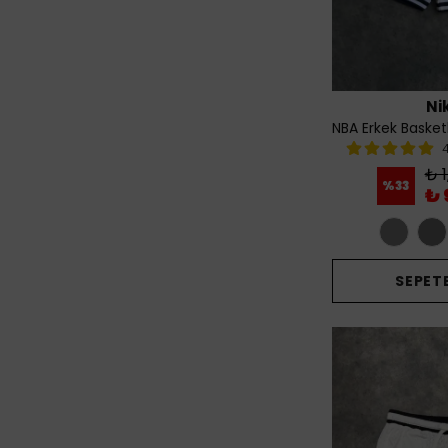
Ni
₺ 1
%
33
₺ 
SEPETE