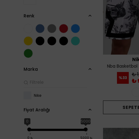
Renk
Ni
Nba Basketbol 
Marka
₺ 1
%
33
₺ 
Nike
SEPETE
Fiyat Aralığı
0
5000
0
₺
5000
₺