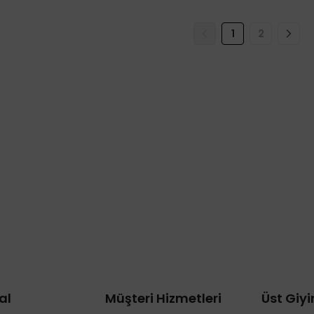
1
2
al
Müşteri Hizmetleri
Üst Giy