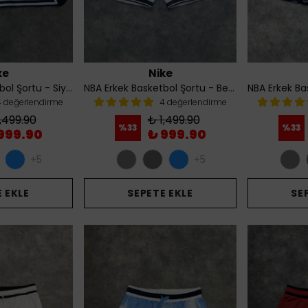
ke
Nike
NBA Erkek Basketbol Şortu - Siyah Desenli
NBA Erkek Basketbol Şortu - Beyaz
4 değerlendirme
4 değerlendirme
,499.90
₺ 1,499.90
%
33
%
33
999.90
₺ 999.90
+5
+5
 EKLE
SEPETE EKLE
SE