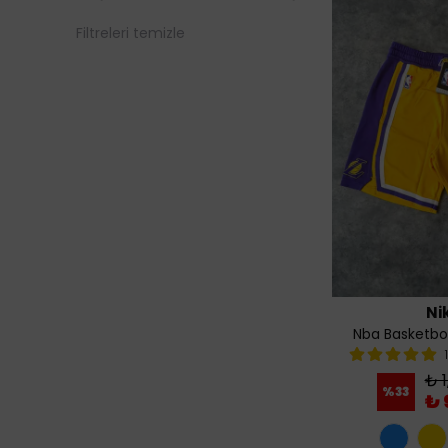
Filtreleri temizle
Ni
Nba Basketbol
₺ 1
%
33
₺ 