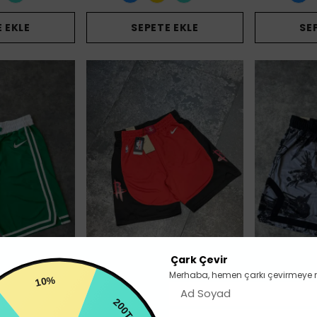
 EKLE
SEPETE EKLE
SE
Çark Çevir
Merhaba, hemen çarkı çevirmeye 
10%
200TL
ke
Nike