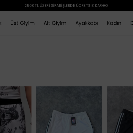
2500TL ÜZERI SIPARIŞLERDE ÜCRETSIZ KARGO
k
Üst Giyim
Alt Giyim
Ayakkabı
Kadın