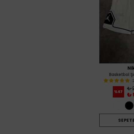
Ni
Basketbol Ş
₺ 2
%
67
₺ 
SEPETE