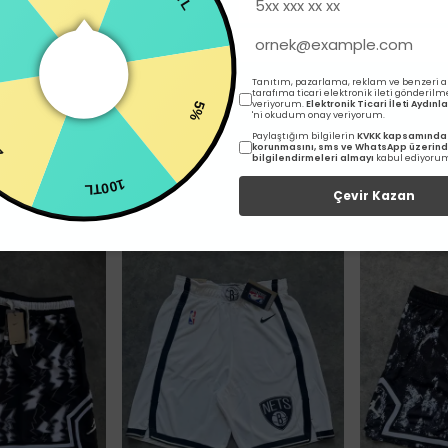
NBA Erkek Basketbol Şortu - Yeşil
NBA Erkek Basketbol Şortu - Kırmızı
NBA Erkek Ba
2 değerlendirme
2 değerlendirme
,499.90
₺ 1,499.90
%
33
%
33
999.90
₺ 999.90
Tanıtım, pazarlama, reklam ve benzeri 
tarafıma ticari elektronik ileti gönderilm
5%
veriyorum.
Elektronik Ticari İleti Aydın
'ni okudum onay veriyorum.
%
Paylaştığım bilgilerin
KVKK kapsamında 
korunmasını, sms ve WhatsApp üzerin
 EKLE
SEPETE EKLE
SE
bilgilendirmeleri almayı
kabul ediyoru
100TL
Çevir Kazan