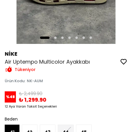
NİKE
Air Uptempo Multicolor Ayakkabı
Tükeniyor
Ürün Kodu
:
NK-AUM
₺ 2,499.90
%
48
₺ 1,299.90
12 Aya Varan Taksit Seçenekleri
Beden
41
42
43
44
45