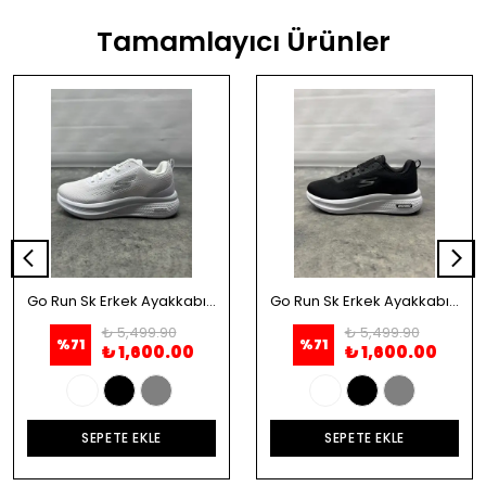
Tamamlayıcı Ürünler
Go Run Sk Erkek Ayakkabı - Beyaz
Go Run Sk Erkek Ayakkabı - Siyah
₺ 5,499.90
₺ 5,499.90
%
71
%
71
₺ 1,600.00
₺ 1,600.00
SEPETE EKLE
SEPETE EKLE