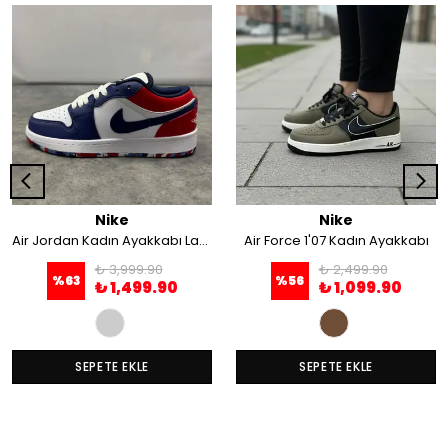
Nike
Nike
Air Jordan Kadın Ayakkabı Lacivert/Kırmızı
Air Force 1'07 Kadın Ayakkabı
₺ 3,999.90
₺ 2,499.90
%
63
%
56
₺ 1,499.90
₺ 1,099.90
SEPETE EKLE
SEPETE EKLE