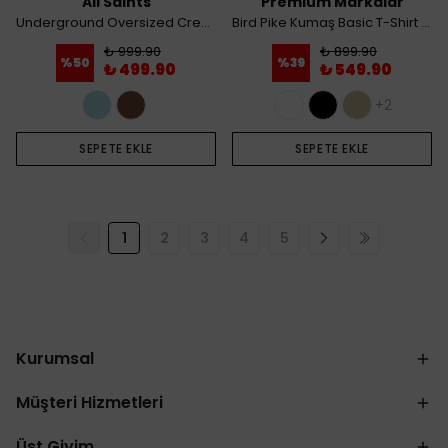
All Saints
Premium Markalar
Underground Oversized Crew Neck T-Shirt - Kahve
Bird Pike Kumaş Basic T-Shirt - Beyaz
₺ 999.90
₺ 899.90
%
50
%
39
₺ 499.90
₺ 549.90
+2
SEPETE EKLE
SEPETE EKLE
1
2
3
4
5
Kurumsal
Müşteri Hizmetleri
Üst Giyim