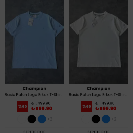
Champion
Champion
Basic Patch Logo Erkek T-Shirt - Mavi
Basic Patch Logo Erkek T-Shirt - Krem
₺ 1,499.90
₺ 1,499.90
%
60
%
60
₺ 599.90
₺ 599.90
+2
+2
SEPETE EKLE
SEPETE EKLE