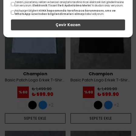
Tanıtım, pazarlama, reklam ve benzeri amaçlarla tarafıma ticari elektronik ileti gönderilmesine
Elektronik Ticari İleti Aydınlatma Metni
izin veriyorum.
'ni okudum onay veriyorum.
KVKK kapsamında tarafınızca korunmasını, sms ve
Paylaştığım bilgilerin
WhatsApp üzerinden bilgilendirmeleri almayı
kabul ediyorum.
Çevir Kazan
Champion
Champion
Basic Patch Logo Erkek T-Shirt - Beyaz
Basic Patch Logo Erkek T-Shirt - Siyah
₺ 1,499.90
₺ 1,499.90
%
60
%
60
₺ 599.90
₺ 599.90
+2
+2
SEPETE EKLE
SEPETE EKLE