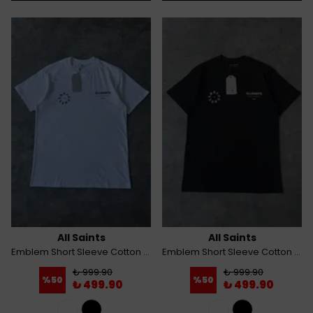
All Saints
All Saints
Emblem Short Sleeve Cotton T-Shirt - Beyaz
Emblem Short Sleeve Cotton T-Shirt - Siyah
₺ 999.90
₺ 999.90
%
50
%
50
₺ 499.90
₺ 499.90