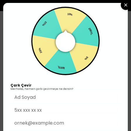
2500TL ÜZERI SIPARIŞLERDE ÜCRETSIZ KARGO
10%
0
200TL
%15
Erkek
Üst Giyim
T-shirt
T-shirt
215
ürün
5%
25%
Filtrele
100TL
Son eklenen
Çark Çevir
Merhaba, hemen çarkı çevirmeye ne dersin?