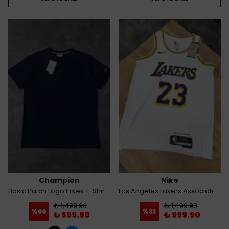
Champion
Nike
Basic Patch Logo Erkek T-Shirt - Lacivert
Los Angeles Lakers Association Edition NBA Swingman Erkek Forması - Beyaz
₺ 1,499.90
₺ 1,499.90
%
60
%
33
₺ 599.90
₺ 999.90