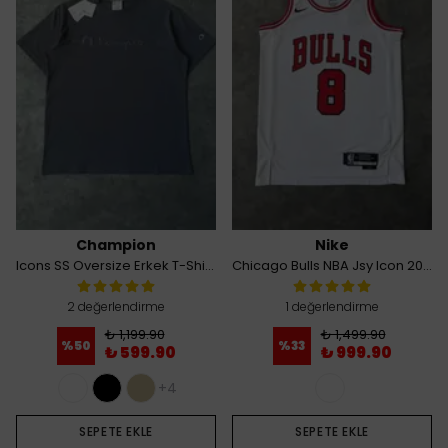
Champion
Nike
Icons SS Oversize Erkek T-Shirt - Antrasit
Chicago Bulls NBA Jsy Icon 20 Erkek Basketbol Atlet - Beyaz
2 değerlendirme
1 değerlendirme
₺ 1,199.90
₺ 1,499.90
%
50
%
33
₺ 599.90
₺ 999.90
+4
SEPETE EKLE
SEPETE EKLE