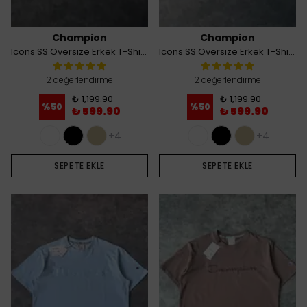
Champion
Champion
Icons SS Oversize Erkek T-Shirt - Krem
Icons SS Oversize Erkek T-Shirt - Lacivert
2 değerlendirme
2 değerlendirme
₺ 1,199.90
₺ 1,199.90
%
50
%
50
₺ 599.90
₺ 599.90
+4
+4
SEPETE EKLE
SEPETE EKLE