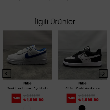
İlgili Ürünler
Nike
Nike
Dunk Low Unisex Ayakkabı
AF Air World Ayakkabı
₺ 2,999.90
₺ 2,999.90
%
63
%
63
₺ 1,099.90
₺ 1,099.90