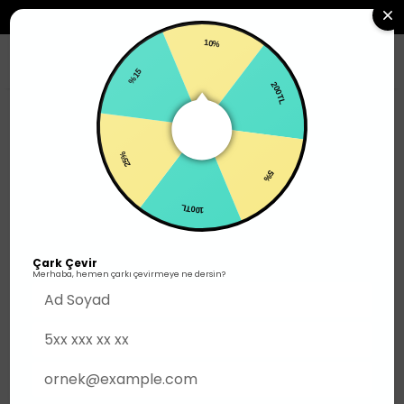
2500TL ÜZERI SIPARIŞLERDE ÜCRETSIZ KARGO
10%
0
%15
200TL
Ayakkabı
Günlük Giyim
25%
5%
100TL
Çark Çevir
Merhaba, hemen çarkı çevirmeye ne dersin?