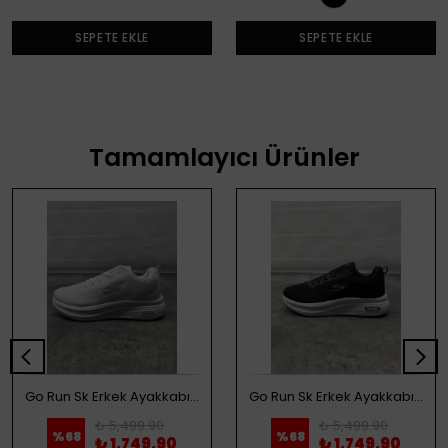
SEPETE EKLE
SEPETE EKLE
Tamamlayıcı Ürünler
Go Run Sk Erkek Ayakkabı - Beyaz
Go Run Sk Erkek Ayakkabı - Siyah
₺ 5,499.90
₺ 5,499.90
%
68
%
68
₺ 1,749.90
₺ 1,749.90