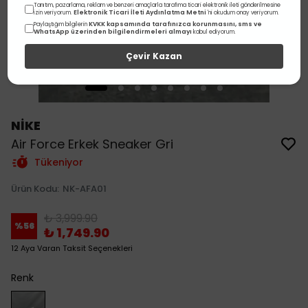
Tanıtım, pazarlama, reklam ve benzeri amaçlarla tarafıma ticari elektronik ileti gönderilmesine
Elektronik Ticari İleti Aydınlatma Metni
izin veriyorum.
'ni okudum onay veriyorum.
KVKK kapsamında tarafınızca korunmasını, sms ve
Paylaştığım bilgilerin
WhatsApp üzerinden bilgilendirmeleri almayı
kabul ediyorum.
Çevir Kazan
NİKE
Air Force Erkek Sneaker Gri
Tükeniyor
Ürün Kodu
:
NK-AFA01
₺ 3,999.90
%
56
₺ 1,749.90
12 Aya Varan Taksit Seçenekleri
Renk