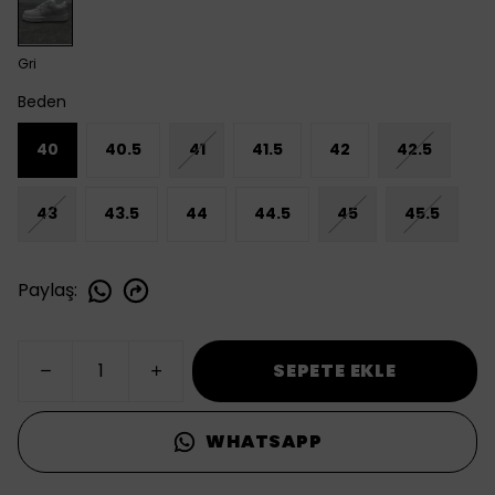
Gri
Beden
40
40.5
41
41.5
42
42.5
43
43.5
44
44.5
45
45.5
Paylaş
:
SEPETE EKLE
WHATSAPP