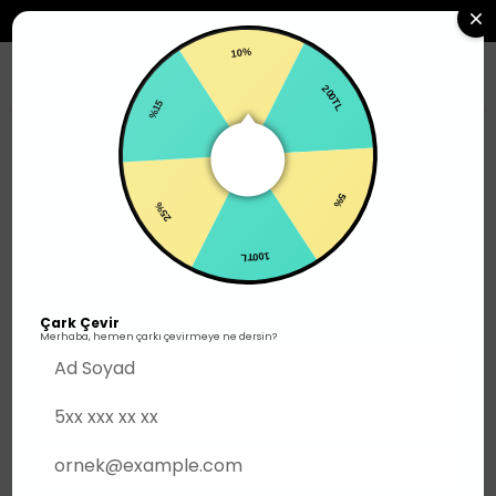
2500TL ÜZERI SIPARIŞLERDE ÜCRETSIZ KARGO
10%
0
%15
200TL
Ayakkabı
Günlük Giyim
25%
5%
100TL
Çark Çevir
Merhaba, hemen çarkı çevirmeye ne dersin?