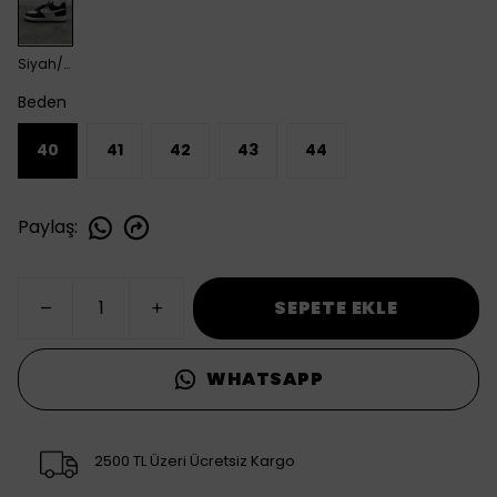
Siyah/Beyaz
Beden
40
41
42
43
44
Paylaş
:
SEPETE EKLE
WHATSAPP
2500 TL Üzeri Ücretsiz Kargo