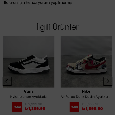
Bu ürün için henüz yorum yapılmamış.
İlgili Ürünler
Vans
Nike
Hylane Lınen Ayakkabı
Air Force Dank Kadın Ayakkabı Renkli
₺ 2,999.90
₺ 3,999.90
%
53
%
60
₺ 1,399.90
₺ 1,599.90