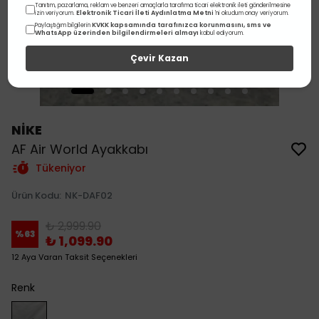
Tanıtım, pazarlama, reklam ve benzeri amaçlarla tarafıma ticari elektronik ileti gönderilmesine
Elektronik Ticari İleti Aydınlatma Metni
izin veriyorum.
'ni okudum onay veriyorum.
KVKK kapsamında tarafınızca korunmasını, sms ve
Paylaştığım bilgilerin
WhatsApp üzerinden bilgilendirmeleri almayı
kabul ediyorum.
Çevir Kazan
NİKE
AF Air World Ayakkabı
Tükeniyor
Ürün Kodu
:
NK-DAF02
₺ 2,999.90
%
63
₺ 1,099.90
12 Aya Varan Taksit Seçenekleri
Renk