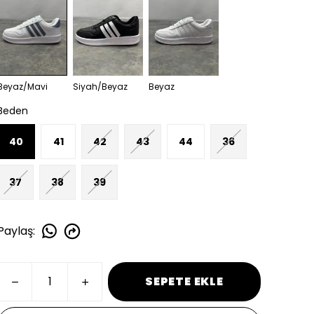
Beyaz/Mavi
Siyah/Beyaz
Beyaz
Beden
40
41
42
43
44
36
37
38
39
Paylaş
:
SEPETE EKLE