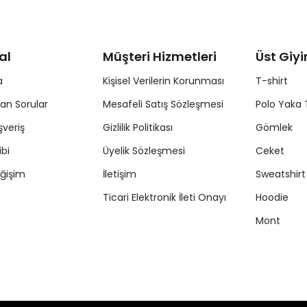
al
Müşteri Hizmetleri
Üst Giy
a
Kişisel Verilerin Korunması
T-shirt
lan Sorular
Mesafeli Satış Sözleşmesi
Polo Yaka 
şveriş
Gizlilik Politikası
Gömlek
ibi
Üyelik Sözleşmesi
Ceket
ğişim
İletişim
Sweatshirt
Ticari Elektronik İleti Onayı
Hoodie
Mont