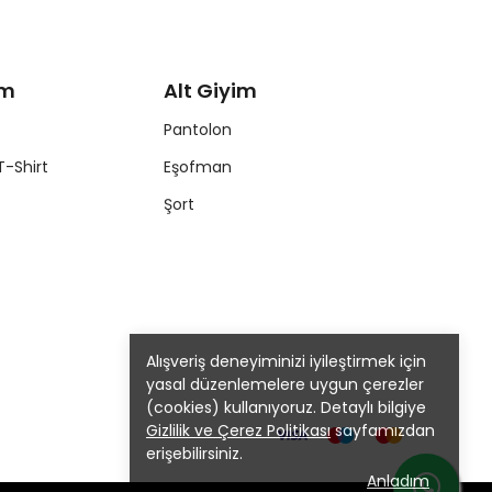
im
Alt Giyim
Pantolon
T-Shirt
Eşofman
Şort
Alışveriş deneyiminizi iyileştirmek için
yasal düzenlemelere uygun çerezler
(cookies) kullanıyoruz. Detaylı bilgiye
Gizlilik ve Çerez Politikası
sayfamızdan
erişebilirsiniz.
Anladım