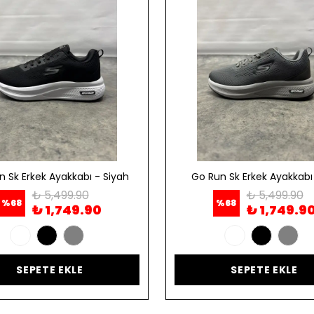
n Sk Erkek Ayakkabı - Siyah
Go Run Sk Erkek Ayakkabı 
₺ 5,499.90
₺ 5,499.90
%
68
%
68
₺ 1,749.90
₺ 1,749.9
SEPETE EKLE
SEPETE EKLE