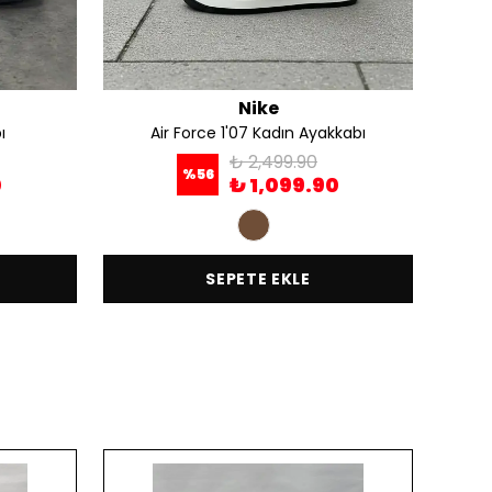
Nike
ı
Air Force 1'07 Kadın Ayakkabı
Ai
₺ 2,499.90
%
56
0
₺ 1,099.90
SEPETE EKLE