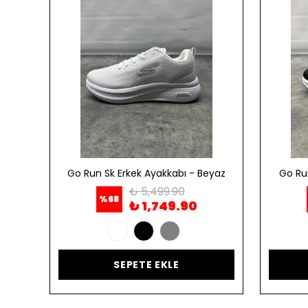
ordo
Go Run Sk Erkek Ayakkabı - Beyaz
Go Ru
₺ 5,499.90
%
68
₺ 1,749.90
SEPETE EKLE