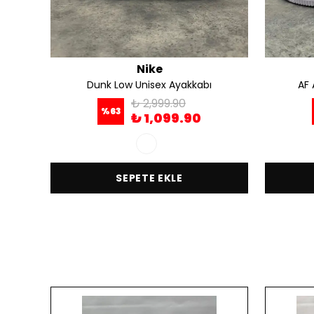
Nike
Dunk Low Unisex Ayakkabı
AF 
₺ 2,999.90
%
63
₺ 1,099.90
SEPETE EKLE