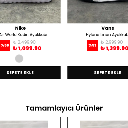
Nike
Vans
Air World Kadın Ayakkabı
Hylane Lınen Ayakkab
₺ 2,499.90
₺ 2,999.90
%
56
%
53
₺ 1,099.90
₺ 1,399.9
SEPETE EKLE
SEPETE EKLE
Tamamlayıcı Ürünler