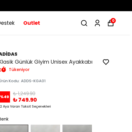
0
Destek
Outlet
ADİDAS
Klasik Günlük Giyim Unisex Ayakkabı
Tükeniyor
Ürün Kodu
:
ADDS-KGA01
₺ 1,249.90
%
40
₺ 749.90
12 Aya Varan Taksit Seçenekleri
Renk