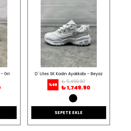
- Gri
D' Lites SK Kadın Ayakkabı - Beyaz
D' 
₺ 5,499.90
%
68
0
₺ 1,749.90
SEPETE EKLE