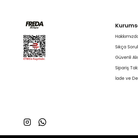
Kurums
Hakkımızd
Sıkça Soru
Güvenli Alı
Sipariş Tak
İade ve De