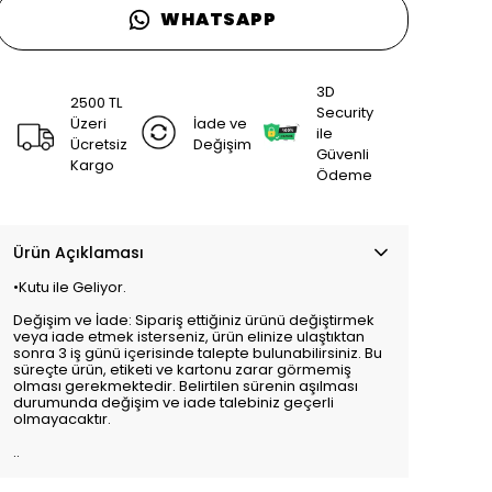
WHATSAPP
3D
2500 TL
Security
Üzeri
İade ve
ile
Ücretsiz
Değişim
Güvenli
Kargo
Ödeme
Ürün Açıklaması
•Kutu ile Geliyor.
Değişim ve İade: Sipariş ettiğiniz ürünü değiştirmek
veya iade etmek isterseniz, ürün elinize ulaştıktan
sonra 3 iş günü içerisinde talepte bulunabilirsiniz. Bu
süreçte ürün, etiketi ve kartonu zarar görmemiş
olması gerekmektedir. Belirtilen sürenin aşılması
durumunda değişim ve iade talebiniz geçerli
olmayacaktır.
..