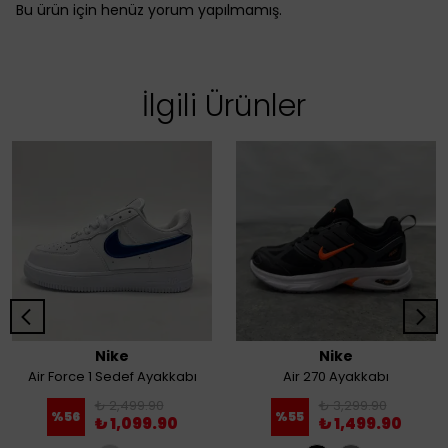
Bu ürün için henüz yorum yapılmamış.
İlgili Ürünler
Nike
Nike
Air Force 1 Sedef Ayakkabı
Air 270 Ayakkabı
₺ 2,499.90
₺ 3,299.90
%
56
%
55
₺ 1,099.90
₺ 1,499.90