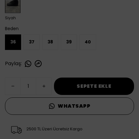
Siyah
Beden
36
37
38
39
40
Paylaş
:
SEPETE EKLE
WHATSAPP
2500 TL Üzeri Ücretsiz Kargo