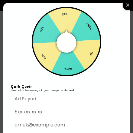
2500TL ÜZERI SIPARIŞLERDE ÜCRETSIZ KARGO
10%
0
%15
200TL
Ayakkabı
Günlük Giyim
25%
5%
100TL
Çark Çevir
Merhaba, hemen çarkı çevirmeye ne dersin?