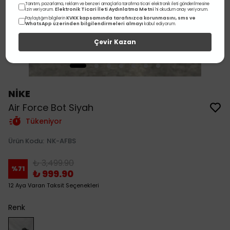
Tanıtım, pazarlama, reklam ve benzeri amaçlarla tarafıma ticari elektronik ileti gönderilmesine
Elektronik Ticari İleti Aydınlatma Metni
izin veriyorum.
'ni okudum onay veriyorum.
KVKK kapsamında tarafınızca korunmasını, sms ve
Paylaştığım bilgilerin
WhatsApp üzerinden bilgilendirmeleri almayı
kabul ediyorum.
Çevir Kazan
NİKE
Air Force Bot Siyah
Tükeniyor
Ürün Kodu
:
NK-AFBS
₺ 3,499.90
%
71
₺ 999.90
12 Aya Varan Taksit Seçenekleri
Renk