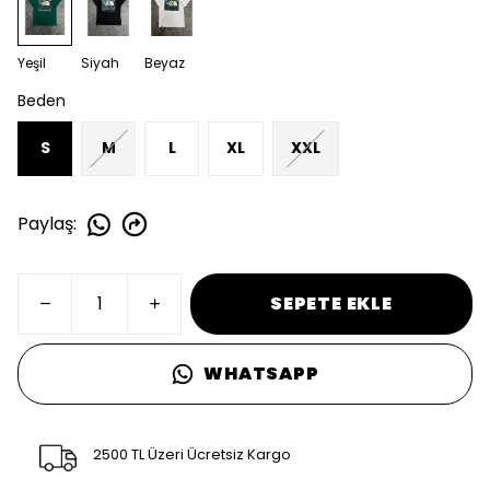
Yeşil
Siyah
Beyaz
Beden
S
M
L
XL
XXL
Paylaş
:
SEPETE EKLE
WHATSAPP
2500 TL Üzeri Ücretsiz Kargo