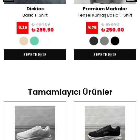
Dickies
Premium Markalar
Basic T-Shirt
Tensel Kumaş Basic T-Shirt
₺ 494.89
₺ 999.90
%
39
%
75
₺ 299.90
₺ 250.00
SEPETE EKLE
SEPETE EKLE
Tamamlayıcı Ürünler