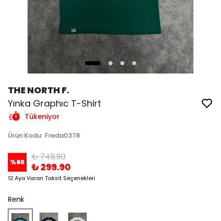
THE NORTH F.
Yınka Graphıc T-Shirt
Tükeniyor
Ürün Kodu
:
Freda0378
₺ 749.90
%
60
₺ 299.90
12 Aya Varan Taksit Seçenekleri
Renk