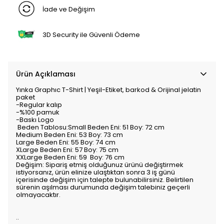
İade ve Değişim
3D Security ile Güvenli Ödeme
Ürün Açıklaması
Yınka Graphıc T-Shirt | Yeşil-Etiket, barkod & Orijinal jelatin
paket
-Regular kalıp
-%100 pamuk
-Baskı Logo
Beden Tablosu:Small Beden Eni: 51 Boy: 72 cm
Medium Beden Eni: 53 Boy: 73 cm
Large Beden Eni: 55 Boy: 74 cm
XLarge Beden Eni: 57 Boy: 75 cm
XXLarge Beden Eni: 59 Boy: 76 cm
Değişim: Sipariş etmiş olduğunuz ürünü değiştirmek
istiyorsanız, ürün elinize ulaştıktan sonra 3 iş günü
içerisinde değişim için talepte bulunabilirsiniz. Belirtilen
sürenin aşılması durumunda değişim talebiniz geçerli
olmayacaktır.
..