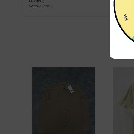
Saygın
Ş.
Satın Alınmış
9