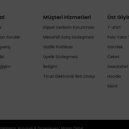
al
Müşteri Hizmetleri
Üst Giy
a
Kişisel Verilerin Korunması
T-shirt
lan Sorular
Mesafeli Satış Sözleşmesi
Polo Yaka 
şveriş
Gizlilik Politikası
Gömlek
ibi
Üyelik Sözleşmesi
Ceket
ğişim
İletişim
Sweatshirt
Ticari Elektronik İleti Onayı
Hoodie
Mont
zırlanmıştır. Kurulum & Düzenleyen:
Momo Dijital