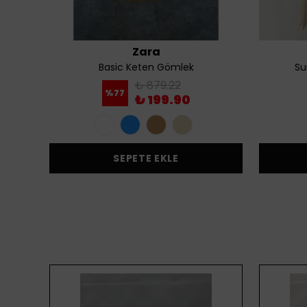
Zara
Basic Keten Gömlek
Su
₺ 879.22
%
77
₺ 199.90
SEPETE EKLE