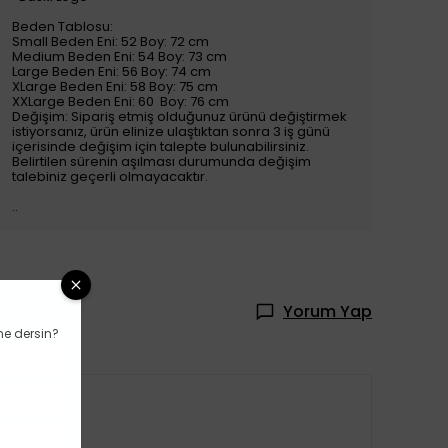
Beden Tablosu:
Small Beden Eni: 52 Boy: 72 cm
Medium Beden Eni: 54 Boy: 73 cm
Large Beden Eni: 56 Boy: 74 cm
XLarge Beden Eni: 58 Boy: 75 cm
XXLarge Beden Eni: 60 Boy: 76 cm
Değişim: Sipariş etmiş olduğunuz ürünü değiştirmek
istiyorsanız, ürün elinize ulaştıktan sonra 3 iş günü
içerisinde değişim için talepte bulunabilirsiniz.
Belirtilen sürenin aşılması durumunda değişim
talebiniz geçerli olmayacaktır.
..
Yorum Yap
ne dersin?