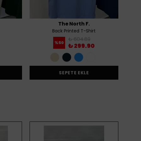
The North F.
Back Printed T-Shirt
₺ 604.89
%
50
₺ 299.90
SEPETE EKLE