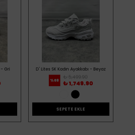
- Gri
D' Lites SK Kadın Ayakkabı - Beyaz
D' 
₺ 5,499.90
%
68
0
₺ 1,749.90
SEPETE EKLE