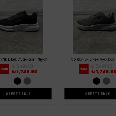
n Sk Erkek Ayakkabı - Siyah
Go Run Sk Erkek Ayakkabı 
₺ 5,499.90
₺ 5,499.90
%
68
%
68
₺ 1,749.90
₺ 1,749.9
SEPETE EKLE
SEPETE EKLE