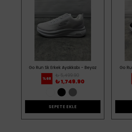
ordo
Go Run Sk Erkek Ayakkabı - Beyaz
Go Ru
₺ 5,499.90
%
68
₺ 1,749.90
SEPETE EKLE