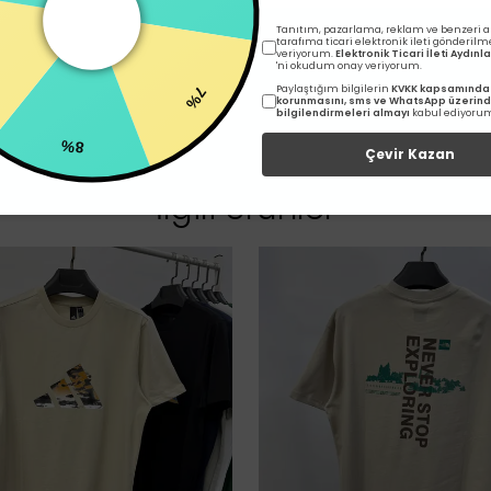
Tanıtım, pazarlama, reklam ve benzeri 
tarafıma ticari elektronik ileti gönderilm
7%
veriyorum.
Elektronik Ticari İleti Aydın
'ni okudum onay veriyorum.
Paylaştığım bilgilerin
KVKK kapsamında 
%
korunmasını, sms ve WhatsApp üzerin
bilgilendirmeleri almayı
kabul ediyoru
8%
Çevir Kazan
İlgili Ürünler