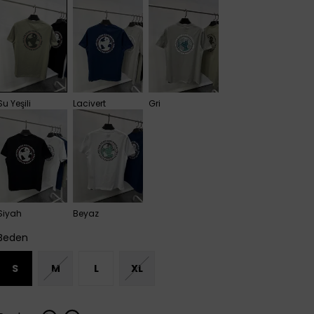
Su Yeşili
Lacivert
Gri
Siyah
Beyaz
Beden
S
M
L
XL