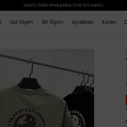
2500TL ÜZERI SIPARIŞLERDE ÜCRETSIZ KARGO
k
Üst Giyim
Alt Giyim
Ayakkabı
Kadın