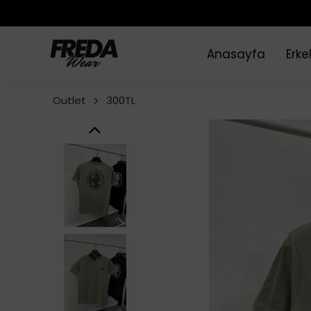
Anasayfa
Erke
Outlet
300TL