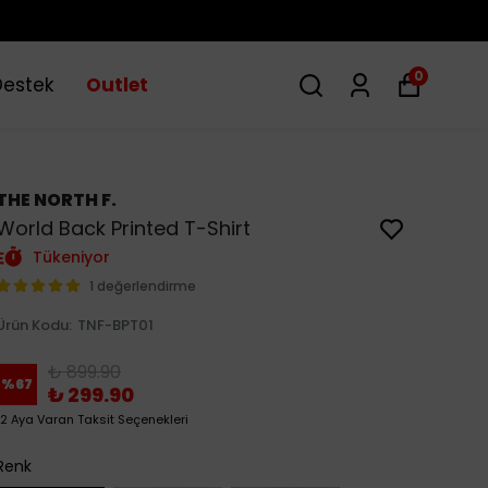
0
Destek
Outlet
THE NORTH F.
World Back Printed T-Shirt
Tükeniyor
1 değerlendirme
Ürün Kodu
:
TNF-BPT01
₺ 899.90
%
67
₺ 299.90
12 Aya Varan Taksit Seçenekleri
Renk