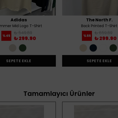
Adidas
The North F.
mmer Mid Logo T-Shirt
Back Printed T-Shirt
₺ 549.89
₺ 659.89
%
45
%
55
₺ 299.90
₺ 299.90
SEPETE EKLE
SEPETE EKLE
Tamamlayıcı Ürünler