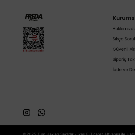
Kurums
Hakkımızd
Sıkça Soru
Güvenli Alı
Sipariş Tak
İade ve De
©2025 Tüm Hakları Saklıdır - ikas E-Ticaret
Altyapısı ile Ha