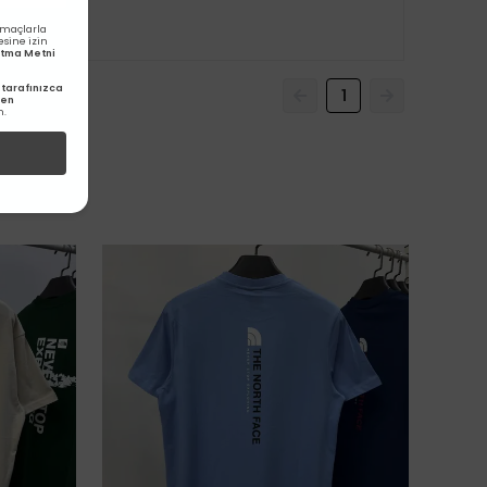
amaçlarla
esine izin
latma Metni
tarafınızca
1
den
m.