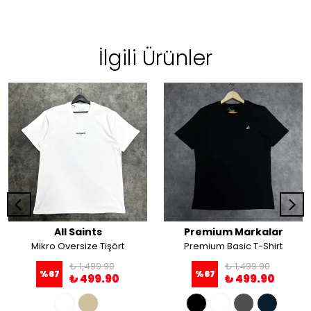
İlgili Ürünler
All Saints
Premium Markalar
Mikro Oversize Tişört
Premium Basic T-Shirt
₺ 1,499.90
₺ 1,499.90
%
67
%
67
₺ 499.90
₺ 499.90