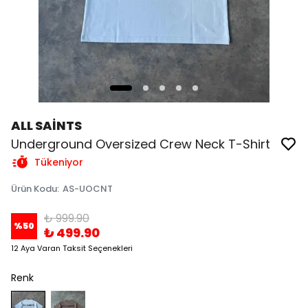
ALL SAİNTS
Underground Oversized Crew Neck T-Shirt
Tükeniyor
Ürün Kodu
:
AS-UOCNT
₺ 999.90
%
50
₺ 499.90
12 Aya Varan Taksit Seçenekleri
Renk