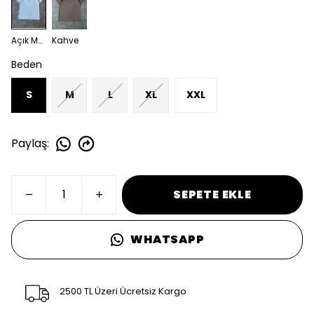
Açık Mavi
Kahve
Beden
S
M
L
XL
XXL
Paylaş
:
SEPETE EKLE
WHATSAPP
2500 TL Üzeri Ücretsiz Kargo