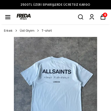
2500TL ÜZERI SIPARIŞLERDE ÜCRETSIZ KARGO
0
Erkek
Üst Giyim
T-shirt