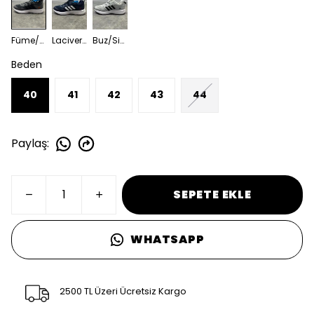
Füme/Siyah
Lacivert/Beyaz
Buz/Siyah
Beden
40
41
42
43
44
Paylaş
:
SEPETE EKLE
WHATSAPP
2500 TL Üzeri Ücretsiz Kargo