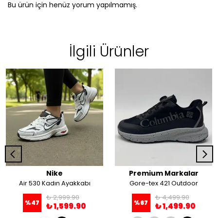
Bu ürün için henüz yorum yapılmamış.
İlgili Ürünler
Nike
Premium Markalar
Air 530 Kadın Ayakkabı
Gore-tex 421 Outdoor
₺ 2,999.90
₺ 4,499.90
%
47
%
67
₺ 1,599.90
₺ 1,499.90