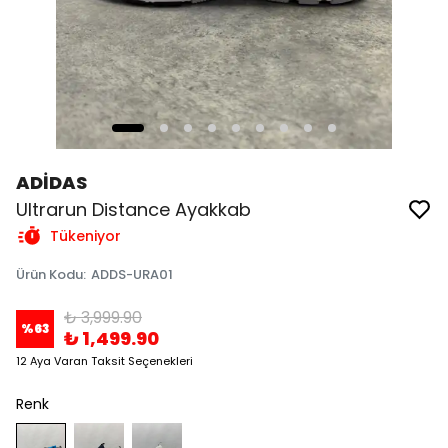
ADİDAS
Ultrarun Distance Ayakkab
Tükeniyor
Ürün Kodu
:
ADDS-URA01
₺ 3,999.90
%
63
₺ 1,499.90
12 Aya Varan Taksit Seçenekleri
Renk