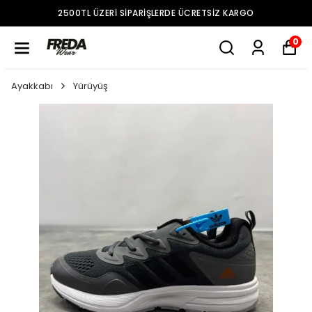
2500TL ÜZERI SIPARIŞLERDE ÜCRETSIZ KARGO
0
Ayakkabı
Yürüyüş