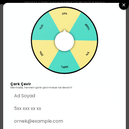
2500TL ÜZERI SIPARIŞLERDE ÜCRETSIZ KARGO
0
10%
%15
200TL
Ayakkabı
Yürüyüş
25%
5%
100TL
Çark Çevir
Merhaba, hemen çarkı çevirmeye ne dersin?