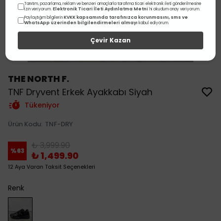
Tanıtım, pazarlama, reklam ve benzeri amaçlarla tarafıma ticari elektronik ileti gönderilmesine
Elektronik Ticari İleti Aydınlatma Metni
izin veriyorum.
'ni okudum onay veriyorum.
KVKK kapsamında tarafınızca korunmasını, sms ve
Paylaştığım bilgilerin
WhatsApp üzerinden bilgilendirmeleri almayı
kabul ediyorum.
Çevir Kazan
THE NORTH F.
TNF Dryvent Erkek Ayakkabı Siyah
Tükeniyor
Ürün Kodu
:
TNF-DRY
₺ 3,999.90
%
63
₺ 1,499.90
12 Aya Varan Taksit Seçenekleri
Renk