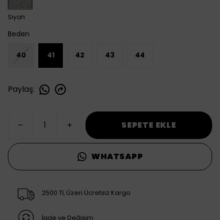
Siyah
Beden
40
41
42
43
44
Paylaş
:
SEPETE EKLE
WHATSAPP
2500 TL Üzeri Ücretsiz Kargo
İade ve Değişim