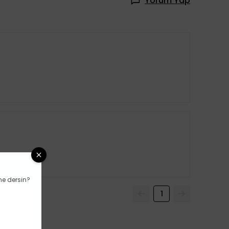
Yorum Yap
ne dersin?
1