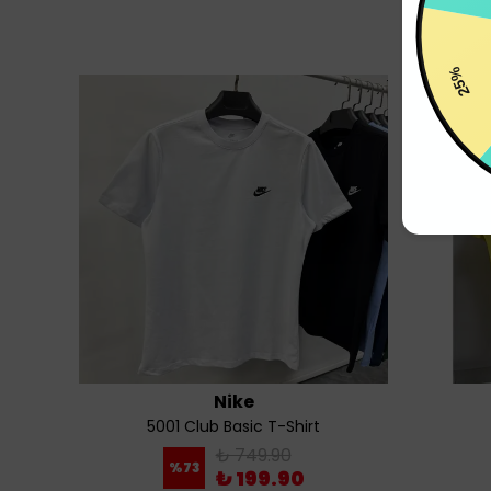
25
Nike
5001 Club Basic T-Shirt
₺ 749.90
%
73
₺ 199.90