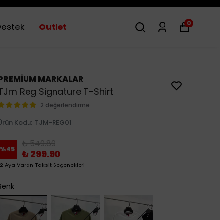
0
Destek
Outlet
PREMİUM MARKALAR
TJm Reg Signature T-Shirt
2 değerlendirme
Ürün Kodu
:
TJM-REG01
₺ 549.89
%
45
₺ 299.90
12 Aya Varan Taksit Seçenekleri
Renk