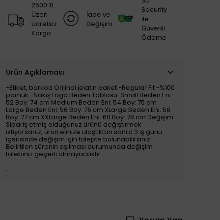
3D
2500 TL
Security
Üzeri
İade ve
ile
Ücretsiz
Değişim
Güvenli
Kargo
Ödeme
Ürün Açıklaması
-Etiket, barkod Orijinal jelatin paket -Regular Fit -%100
pamuk -Nakış Logo Beden Tablosu: Small Beden Eni:
52 Boy: 74 cm Medium Beden Eni: 54 Boy: 75 cm
Large Beden Eni: 56 Boy: 76 cm XLarge Beden Eni: 58
Boy: 77 cm XXLarge Beden Eni: 60 Boy: 78 cm Değişim:
Sipariş etmiş olduğunuz ürünü değiştirmek
istiyorsanız, ürün elinize ulaştıktan sonra 3 iş günü
içerisinde değişim için talepte bulunabilirsiniz.
Belirtilen sürenin aşılması durumunda değişim
talebiniz geçerli olmayacaktır.
..