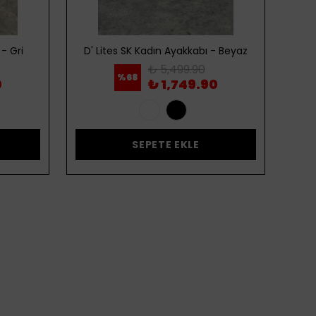
- Gri
D' Lites SK Kadın Ayakkabı - Beyaz
D' 
₺ 5,499.90
%
68
0
₺ 1,749.90
SEPETE EKLE