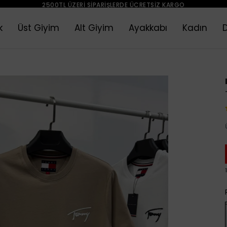
2500TL ÜZERI SIPARIŞLERDE ÜCRETSIZ KARGO
k
Üst Giyim
Alt Giyim
Ayakkabı
Kadın