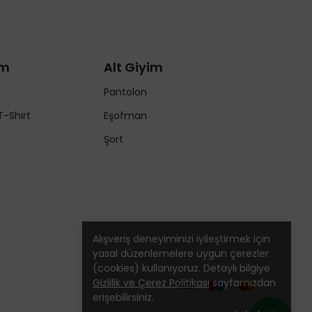
im
Alt Giyim
Pantolon
T-Shirt
Eşofman
Şort
Alışveriş deneyiminizi iyileştirmek için
yasal düzenlemelere uygun çerezler
(cookies) kullanıyoruz. Detaylı bilgiye
Gizlilik ve Çerez Politikası
sayfamızdan
erişebilirsiniz.