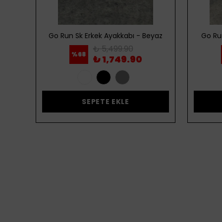
ordo
Go Run Sk Erkek Ayakkabı - Beyaz
Go Ru
₺ 5,499.90
%
68
₺ 1,749.90
SEPETE EKLE