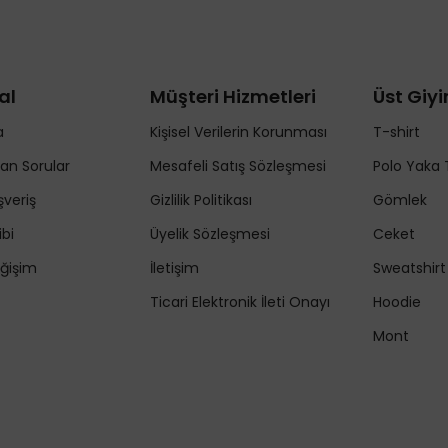
al
Müşteri Hizmetleri
Üst Giy
a
Kişisel Verilerin Korunması
T-shirt
lan Sorular
Mesafeli Satış Sözleşmesi
Polo Yaka 
şveriş
Gizlilik Politikası
Gömlek
ibi
Üyelik Sözleşmesi
Ceket
ğişim
İletişim
Sweatshirt
Ticari Elektronik İleti Onayı
Hoodie
Mont