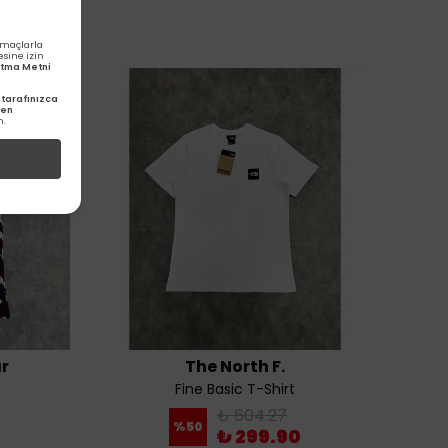
amaçlarla
esine izin
latma Metni
tarafınızca
den
m.
r
The North F.
Fine Basic T-Shirt
₺ 604.27
%
50
₺ 299.90