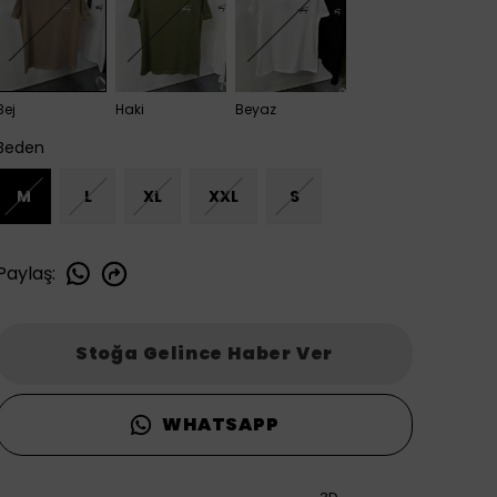
Bej
Haki
Beyaz
Beden
M
L
XL
XXL
S
Paylaş
:
Stoğa Gelince Haber Ver
WHATSAPP