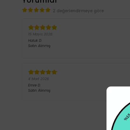
Yorumlar
2 değerlendirmeye göre
15 Mayıs 2026
Haluk
D.
Satın Alınmış
4 Mart 2026
Emre
D.
Satın Alınmış
%15