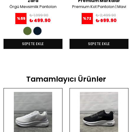
Zara
Premium Markalar
Örgü Mevsimlik Pantolon
Premium Kot Pantolon | Mavi
₺ 1,099.90
₺ 2,499.90
%
55
%
72
₺ 499.90
₺ 699.90
SEPETE EKLE
SEPETE EKLE
Tamamlayıcı Ürünler