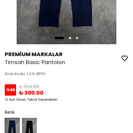
PREMİUM MARKALAR
Timsah Basic Pantolon
Ürün Kodu
:
LCS-BP01
₺ 934.89
%
68
₺ 300.00
12 Aya Varan Taksit Seçenekleri
Renk