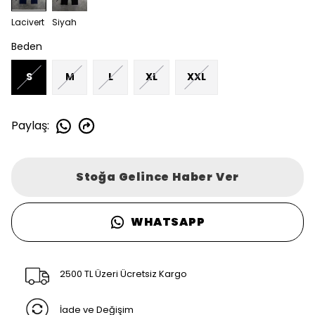
Lacivert
Siyah
Beden
S
M
L
XL
XXL
Paylaş
:
Stoğa Gelince Haber Ver
WHATSAPP
2500 TL Üzeri Ücretsiz Kargo
İade ve Değişim