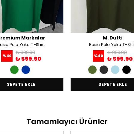
Premium Markalar
M. Dutti
asic Polo Yaka T-Shirt
Basic Polo Yaka T-Shi
₺ 999.90
₺ 999.90
%
40
%
40
₺ 599.90
₺ 599.90
SEPETE EKLE
SEPETE EKLE
Tamamlayıcı Ürünler