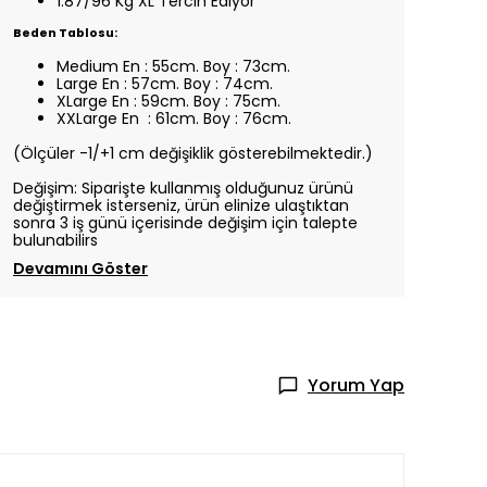
1.87/96 Kg XL Tercih Ediyor
Beden Tablosu:
Medium En : 55cm. Boy : 73cm.
Large En : 57cm. Boy : 74cm.
XLarge En : 59cm. Boy : 75cm.
XXLarge En : 61cm. Boy : 76cm.
(Ölçüler -1/+1 cm değişiklik gösterebilmektedir.)
Değişim: Siparişte kullanmış olduğunuz ürünü
değiştirmek isterseniz, ürün elinize ulaştıktan
sonra 3 iş günü içerisinde değişim için talepte
bulunabilirs
Devamını Göster
Yorum Yap