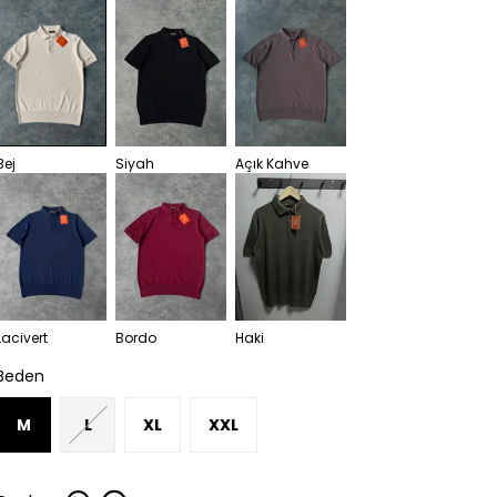
Bej
Siyah
Açık Kahve
Lacivert
Bordo
Haki
Beden
M
L
XL
XXL