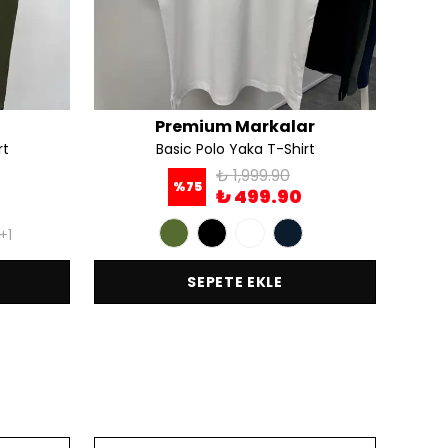
Premium Markalar
rt
Basic Polo Yaka T-Shirt
A.S Re
₺ 1,999.90
%
75
₺ 499.90
+1
SEPETE EKLE