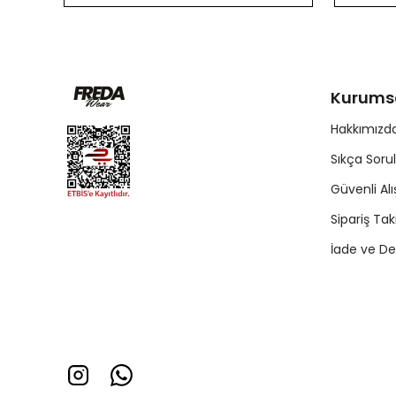
Kurums
Hakkımızd
Sıkça Soru
Güvenli Alı
Sipariş Tak
İade ve De