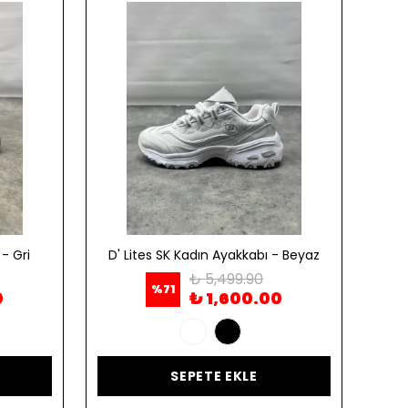
- Gri
D' Lites SK Kadın Ayakkabı - Beyaz
D' 
₺ 5,499.90
%
71
0
₺ 1,600.00
SEPETE EKLE