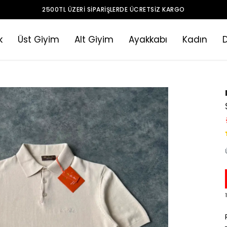
2500TL ÜZERI SIPARIŞLERDE ÜCRETSIZ KARGO
k
Üst Giyim
Alt Giyim
Ayakkabı
Kadın