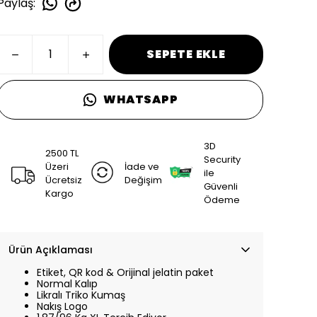
Paylaş
:
SEPETE EKLE
WHATSAPP
3D
2500 TL
Security
Üzeri
İade ve
ile
Ücretsiz
Değişim
Güvenli
Kargo
Ödeme
Ürün Açıklaması
Etiket, QR kod & Orijinal jelatin paket
Normal Kalıp
Likralı Triko Kumaş
Nakış Logo