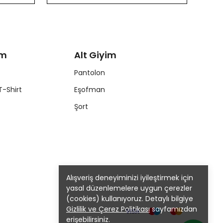
im
Alt Giyim
Pantolon
T-Shirt
Eşofman
Şort
Alışveriş deneyiminizi iyileştirmek için
yasal düzenlemelere uygun çerezler
(cookies) kullanıyoruz. Detaylı bilgiye
Gizlilik ve Çerez Politikası
sayfamızdan
erişebilirsiniz.