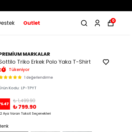
0
Destek
Outlet
PREMİUM MARKALAR
Sottilo Triko Erkek Polo Yaka T-Shirt
Tükeniyor
1 değerlendirme
Ürün Kodu
:
LP-TPYT
₺ 1,499.90
%
47
₺ 799.90
12 Aya Varan Taksit Seçenekleri
Renk