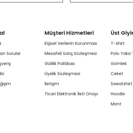
al
Müşteri Hizmetleri
Üst Giy
a
Kişisel Verilerin Korunması
T-shirt
lan Sorular
Mesafeli Satış Sözleşmesi
Polo Yaka 
şveriş
Gizlilik Politikası
Gömlek
ibi
Üyelik Sözleşmesi
Ceket
ğişim
İletişim
Sweatshirt
Ticari Elektronik İleti Onayı
Hoodie
Mont