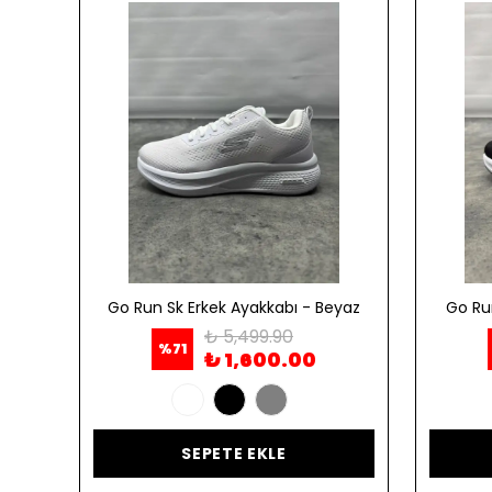
ordo
Go Run Sk Erkek Ayakkabı - Beyaz
Go Ru
₺ 5,499.90
%
71
₺ 1,600.00
SEPETE EKLE