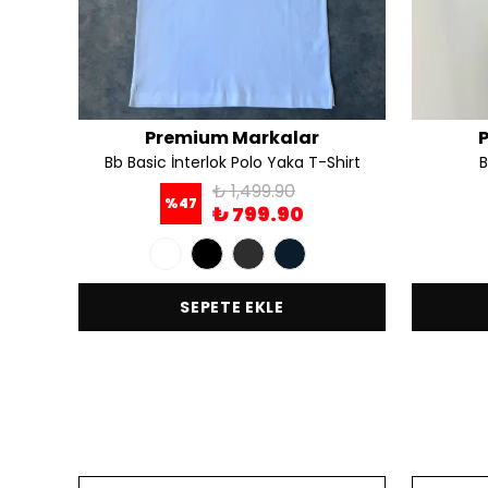
Premium Markalar
irt
Bb Basic İnterlok Polo Yaka T-Shirt
B
₺ 1,499.90
%
47
₺ 799.90
SEPETE EKLE