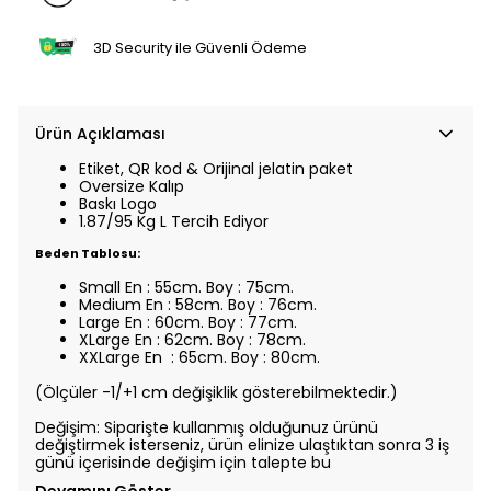
3D Security ile Güvenli Ödeme
Ürün Açıklaması
Etiket, QR kod & Orijinal jelatin paket
Oversize Kalıp
Baskı Logo
1.87/95 Kg L Tercih Ediyor
Beden Tablosu:
Small En : 55cm. Boy : 75cm.
Medium En : 58cm. Boy : 76cm.
Large En : 60cm. Boy : 77cm.
XLarge En : 62cm. Boy : 78cm.
XXLarge En : 65cm. Boy : 80cm.
(Ölçüler -1/+1 cm değişiklik gösterebilmektedir.)
Değişim: Siparişte kullanmış olduğunuz ürünü
değiştirmek isterseniz, ürün elinize ulaştıktan sonra 3 iş
günü içerisinde değişim için talepte bu
Devamını Göster