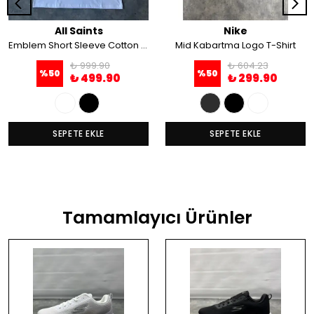
All Saints
Nike
Emblem Short Sleeve Cotton T-Shirt
Mid Kabartma Logo T-Shirt
₺ 999.90
₺ 604.23
%
50
%
50
₺ 499.90
₺ 299.90
SEPETE EKLE
SEPETE EKLE
Tamamlayıcı Ürünler