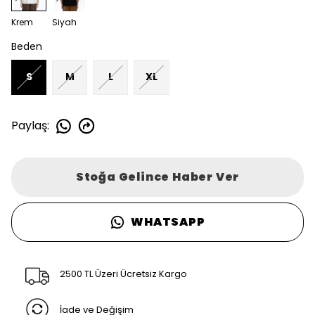
Krem
Siyah
Beden
S
M
L
XL
Paylaş
:
Stoğa Gelince Haber Ver
WHATSAPP
2500 TL Üzeri Ücretsiz Kargo
İade ve Değişim