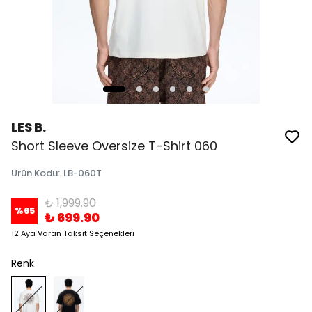
LES B.
Short Sleeve Oversize T-Shirt 060
Ürün Kodu
:
LB-060T
₺ 1,999.90
%
65
₺ 699.90
12 Aya Varan Taksit Seçenekleri
Renk