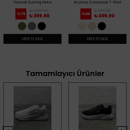
Selanik Kumaş Hırka
Archive Crewneck T-Shirt
₺ 1,599.90
₺ 999.90
%
75
%
60
₺ 399.90
₺ 399.90
SEPETE EKLE
SEPETE EKLE
Tamamlayıcı Ürünler