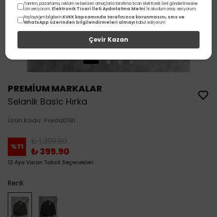
Tanıtım, pazarlama, reklam ve benzeri amaçlarla tarafıma ticari elektronik ileti gönderilmesine
Elektronik Ticari İleti Aydınlatma Metni
izin veriyorum.
'ni okudum onay veriyorum.
KVKK kapsamında tarafınızca korunmasını, sms ve
Paylaştığım bilgilerin
WhatsApp üzerinden bilgilendirmeleri almayı
kabul ediyorum.
Çevir Kazan
PREMİUM MARKALAR
Selanik Basic Hırka
Ürün Kodu
:
Freda0181
₺ 1,399.90
%
71
₺ 399.90
12 Aya Varan Taksit Seçenekleri
Renk