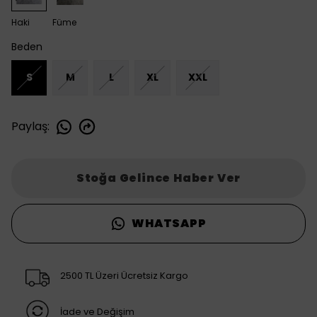
Haki
Füme
Beden
S
M
L
XL
XXL
Paylaş
:
Stoğa Gelince Haber Ver
WHATSAPP
2500 TL Üzeri Ücretsiz Kargo
İade ve Değişim