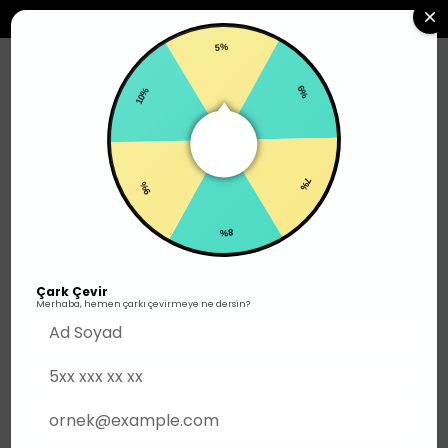
2500TL ÜZERI SIPARIŞLERDE ÜCRETSIZ KARGO
5%
0
10%
6%
Outlet
400TL
9%
7%
8%
Çark Çevir
Merhaba, hemen çarkı çevirmeye ne dersin?