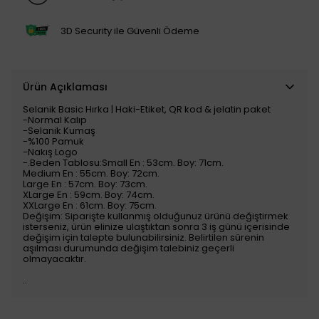
3D Security ile Güvenli Ödeme
Ürün Açıklaması
Selanik Basic Hırka | Haki-Etiket, QR kod & jelatin paket
-Normal Kalıp
-Selanik Kumaş
-%100 Pamuk
-Nakış Logo
-.Beden Tablosu:Small En : 53cm. Boy: 71cm.
Medium En : 55cm. Boy: 72cm.
Large En : 57cm. Boy: 73cm.
XLarge En : 59cm. Boy: 74cm.
XXLarge En : 61cm. Boy: 75cm.
Değişim: Siparişte kullanmış olduğunuz ürünü değiştirmek
isterseniz, ürün elinize ulaştıktan sonra 3 iş günü içerisinde
değişim için talepte bulunabilirsiniz. Belirtilen sürenin
aşılması durumunda değişim talebiniz geçerli
olmayacaktır.
..