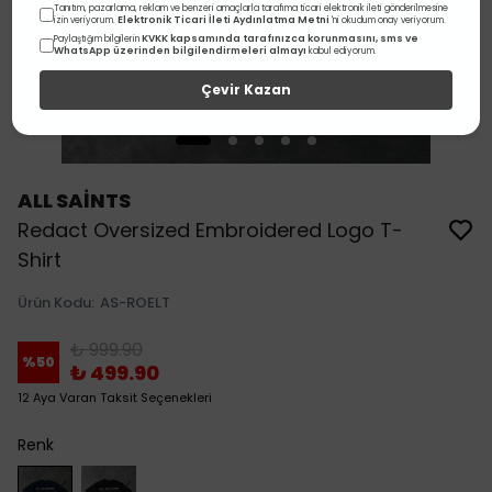
Tanıtım, pazarlama, reklam ve benzeri amaçlarla tarafıma ticari elektronik ileti gönderilmesine
Elektronik Ticari İleti Aydınlatma Metni
izin veriyorum.
'ni okudum onay veriyorum.
KVKK kapsamında tarafınızca korunmasını, sms ve
Paylaştığım bilgilerin
WhatsApp üzerinden bilgilendirmeleri almayı
kabul ediyorum.
Çevir Kazan
ALL SAİNTS
Redact Oversized Embroidered Logo T-
Shirt
Ürün Kodu
:
AS-ROELT
₺ 999.90
%
50
₺ 499.90
12 Aya Varan Taksit Seçenekleri
Renk