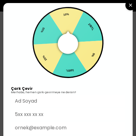
2500TL ÜZERI SIPARIŞLERDE ÜCRETSIZ KARGO
10%
0
%15
200TL
Erkek
Üst Giyim
T-shirt
25%
5%
100TL
Çark Çevir
Merhaba, hemen çarkı çevirmeye ne dersin?