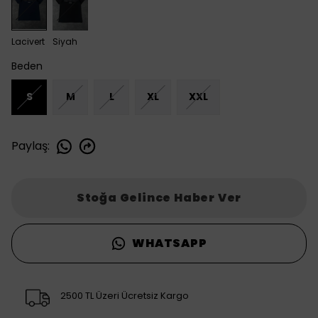
Lacivert
Siyah
Beden
S
M
L
XL
XXL
Paylaş
:
Stoğa Gelince Haber Ver
WHATSAPP
2500 TL Üzeri Ücretsiz Kargo