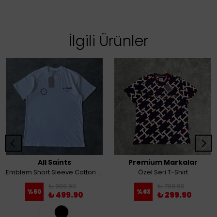
İlgili Ürünler
All Saints
Premium Markalar
Emblem Short Sleeve Cotton T-Shirt
Özel Seri T-Shirt
₺ 999.90
₺ 799.90
%
50
%
63
₺ 499.90
₺ 299.90