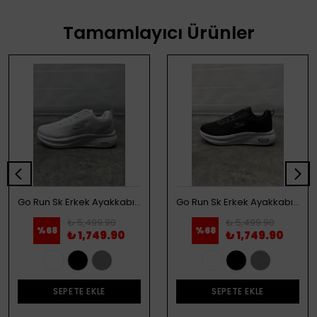
Tamamlayıcı Ürünler
Go Run Sk Erkek Ayakkabı - Beyaz
Go Run Sk Erkek Ayakkabı - Siyah
₺ 5,499.90
₺ 5,499.90
%
68
%
68
₺ 1,749.90
₺ 1,749.90
SEPETE EKLE
SEPETE EKLE