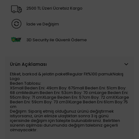
2500 TL Üzeri Ücretsiz Kargo
İade ve Değişim
3D Security ile Güvenli Ödeme
Ürün Açıklaması
Etiket, barkod & jelatin paketRegular Fit%100 pamukNakış
Logo
Beden Tablosu:
XSmall Beden Eni: 49cm Boy: 67Small Beden Eni: 51cm Boy:
68 cmMedium Beden Eni: 53cm Boy: 70 cmLarge Beden Eni:
55cm Boy: 71 cmXLarge Beden Eni: 57cm Boy: 72 cmXXLarge
Beden Eni: 59cm Boy: 73 cm3XLarge Beden Eni 61cm Boy:75
cm
Değişim: Sipariş etmiş olduğunuz ürünü değiştirmek
istiyorsanız, ürün elinize ulaştıktan sonra 3 iş günü
içerisinde değişim için talepte bulunabilirsiniz. Belirtilen
sürenin aşılması durumunda değişim talebiniz geçerli
olmayacaktır.