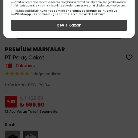
Tanıtım, pazarlama, reklam ve benzeri amaçlarla tarafıma ticari elektronik ileti gönderilmesine
Elektronik Ticari İleti Aydınlatma Metni
izin veriyorum.
'ni okudum onay veriyorum.
KVKK kapsamında tarafınızca korunmasını, sms ve
Paylaştığım bilgilerin
WhatsApp üzerinden bilgilendirmeleri almayı
kabul ediyorum.
Çevir Kazan
PREMİUM MARKALAR
PT Peluş Ceket
Tükeniyor
1 değerlendirme
Ürün Kodu
:
PTG-PC04
₺ 1,429.89
%
58
₺ 599.90
12 Aya Varan Taksit Seçenekleri
Renk