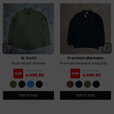
M. Dutti
Premium Markalar
Basic Müslin Gömlek
Premium Selanik Kumaş Half Zip Sweatshirt
₺ 1,499.90
₺ 1,499.90
%
60
%
60
₺ 599.90
₺ 599.90
+1
+1
SEPETE EKLE
SEPETE EKLE