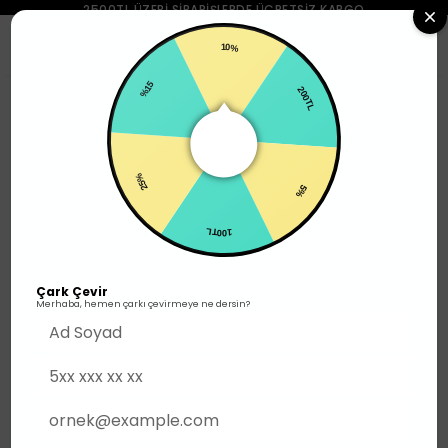
2500TL ÜZERI SIPARIŞLERDE ÜCRETSIZ KARGO
0
10%
%15
Outlet
600TL
200TL
25%
5%
100TL
Çark Çevir
Merhaba, hemen çarkı çevirmeye ne dersin?