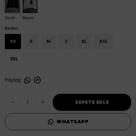
Siyah
Beyaz
Beden
XS
S
M
L
XL
XXL
3XL
Paylaş
:
SEPETE EKLE
WHATSAPP