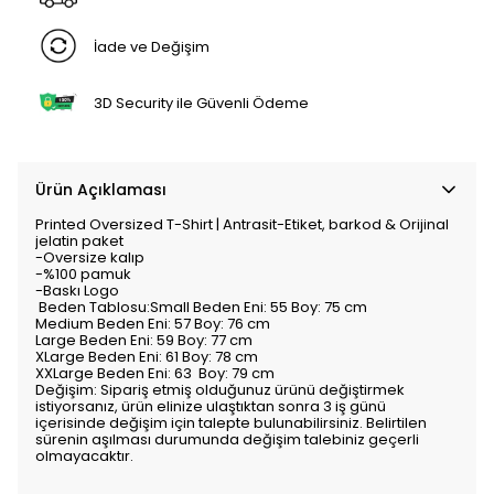
İade ve Değişim
3D Security ile Güvenli Ödeme
Ürün Açıklaması
Printed Oversized T-Shirt | Antrasit-Etiket, barkod & Orijinal
jelatin paket
-Oversize kalıp
-%100 pamuk
-Baskı Logo
Beden Tablosu:Small Beden Eni: 55 Boy: 75 cm
Medium Beden Eni: 57 Boy: 76 cm
Large Beden Eni: 59 Boy: 77 cm
XLarge Beden Eni: 61 Boy: 78 cm
XXLarge Beden Eni: 63 Boy: 79 cm
Değişim: Sipariş etmiş olduğunuz ürünü değiştirmek
istiyorsanız, ürün elinize ulaştıktan sonra 3 iş günü
içerisinde değişim için talepte bulunabilirsiniz. Belirtilen
sürenin aşılması durumunda değişim talebiniz geçerli
olmayacaktır.