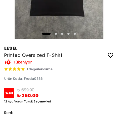
LES B.
Printed Oversized T-Shirt
Tükeniyor
1 değerlendirme
Ürün Kodu
:
Freda0386
₺ 699.90
%
64
₺ 250.00
12 Aya Varan Taksit Seçenekleri
Renk