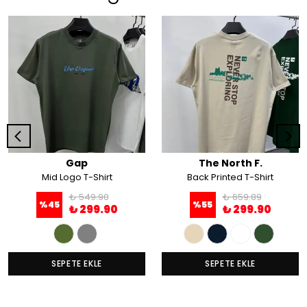
Gap
The North F.
Mid Logo T-Shirt
Back Printed T-Shirt
₺ 549.90
₺ 659.89
%
45
%
55
₺ 299.90
₺ 299.90
SEPETE EKLE
SEPETE EKLE