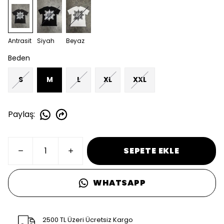
Antrasit
Siyah
Beyaz
Beden
S
M
L
XL
XXL
Paylaş
:
SEPETE EKLE
WHATSAPP
2500 TL Üzeri Ücretsiz Kargo