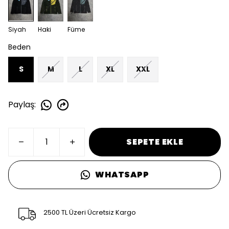
Siyah
Haki
Füme
Beden
S
M
L
XL
XXL
Paylaş
:
SEPETE EKLE
WHATSAPP
2500 TL Üzeri Ücretsiz Kargo