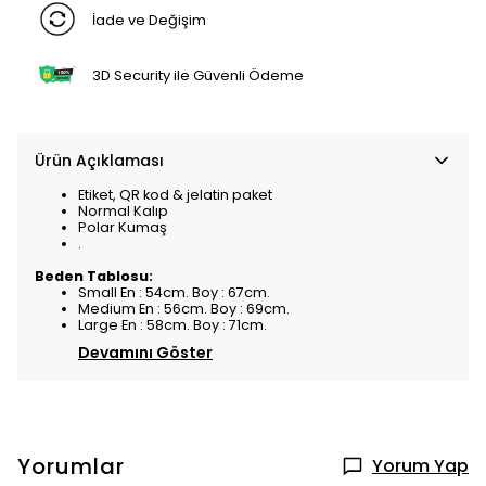
İade ve Değişim
3D Security ile Güvenli Ödeme
Ürün Açıklaması
Etiket, QR kod & jelatin paket
Normal Kalıp
Polar Kumaş
.
Beden Tablosu:
Small En : 54cm. Boy : 67cm.
Medium En : 56cm. Boy : 69cm.
Large En : 58cm. Boy : 71cm.
Devamını Göster
Yorumlar
Yorum Yap