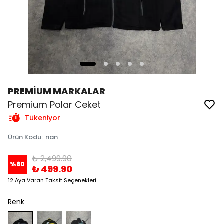
PREMİUM MARKALAR
Premium Polar Ceket
Tükeniyor
Ürün Kodu
:
nan
₺ 2,499.90
%
80
₺ 499.90
12 Aya Varan Taksit Seçenekleri
Renk