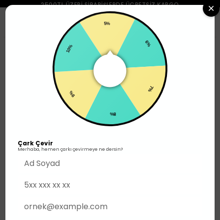
2500TL ÜZERI SIPARIŞLERDE ÜCRETSIZ KARGO
0
5%
10%
Outlet
600TL
6%
9%
7%
8%
Çark Çevir
Merhaba, hemen çarkı çevirmeye ne dersin?