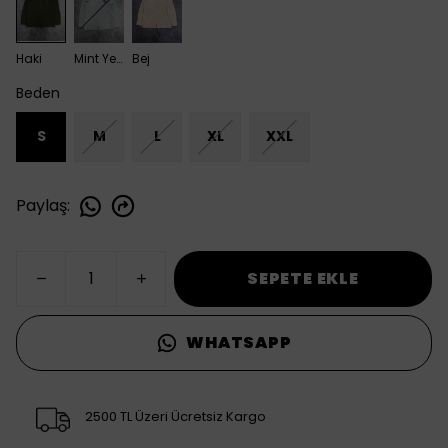
Haki
Mint Yeşili
Bej
Beden
S
M
L
XL
XXL
Paylaş
:
SEPETE EKLE
WHATSAPP
2500 TL Üzeri Ücretsiz Kargo