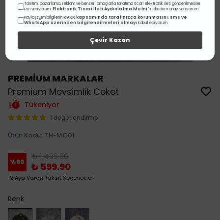
Tanıtım, pazarlama, reklam ve benzeri amaçlarla tarafıma ticari elektronik ileti gönderilmesine
Elektronik Ticari İleti Aydınlatma Metni
izin veriyorum.
'ni okudum onay veriyorum.
KVKK kapsamında tarafınızca korunmasını, sms ve
Paylaştığım bilgilerin
WhatsApp üzerinden bilgilendirmeleri almayı
kabul ediyorum.
Çevir Kazan
PREMİUM MARKALAR
Premium Mevsimlik Ceket
Tükeniyor
1 değerlendirme
Ürün Kodu
:
TH-MC01
₺ 1,499.90
%
60
₺ 599.90
12 Aya Varan Taksit Seçenekleri
Renk