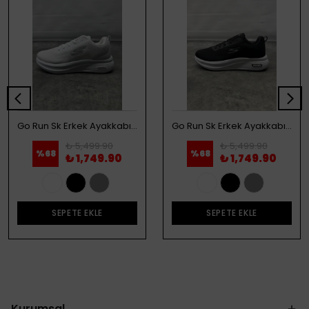
Go Run Sk Erkek Ayakkabı - Beyaz
Go Run Sk Erkek Ayakkabı - Siyah
₺ 5,499.90
₺ 5,499.90
%
68
%
68
₺ 1,749.90
₺ 1,749.90
SEPETE EKLE
SEPETE EKLE
Kurumsal