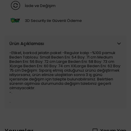
İade ve Değişim
3D Security ile Güvenli Ödeme
Ürün Açıklaması
-Etiket, barkod jelatin paket -Regular kalıp -%100 pamuk
Beden Tablosu: Small Beden Eni: 54 Boy: 71 cm Medium
Beden Eni: 56 Boy: 72 cm Large Beden Eni: 58 Boy: 73 cm
XLarge Beden Eni: 60 Boy: 74 cm XXLarge Beden Eni: 62 Boy:
75 cm Değişim: Sipariş etmiş olduğunuz ürünü değiştirmek
istiyorsanız, ürün elinize ulaştıktan sonra 3 iş günü
içerisinde değişim için talepte bulunabilirsiniz. Belirtilen
sürenin aşılması durumunda değişim talebiniz geçerli
olmayacaktır.
-.
..
Yorumlar
Yorum Yap