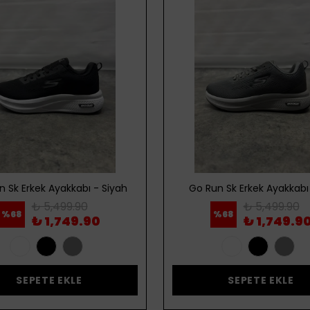
n Sk Erkek Ayakkabı - Siyah
Go Run Sk Erkek Ayakkabı 
₺ 5,499.90
₺ 5,499.90
%
68
%
68
₺ 1,749.90
₺ 1,749.9
SEPETE EKLE
SEPETE EKLE