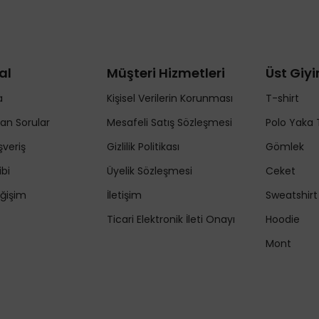
al
Müşteri Hizmetleri
Üst Giy
a
Kişisel Verilerin Korunması
T-shirt
lan Sorular
Mesafeli Satış Sözleşmesi
Polo Yaka 
şveriş
Gizlilik Politikası
Gömlek
ibi
Üyelik Sözleşmesi
Ceket
ğişim
İletişim
Sweatshirt
Ticari Elektronik İleti Onayı
Hoodie
Mont