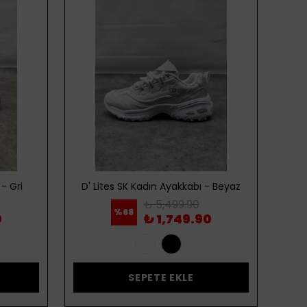
- Gri
D' Lites SK Kadın Ayakkabı - Beyaz
D' 
₺ 5,499.90
%
68
0
₺ 1,749.90
SEPETE EKLE