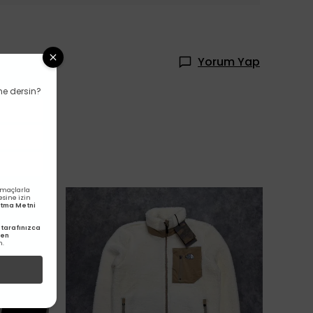
Yorum Yap
ne dersin?
amaçlarla
esine izin
latma Metni
tarafınızca
den
m.