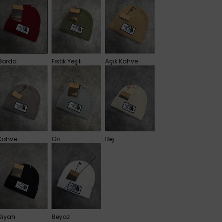
Bordo
Fıstık Yeşili
Açık Kahve
Kahve
Gri
Bej
Siyah
Beyaz