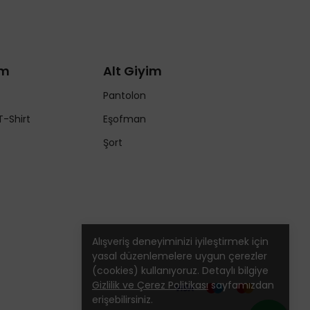
im
Alt Giyim
Pantolon
T-Shirt
Eşofman
Şort
Alışveriş deneyiminizi iyileştirmek için
yasal düzenlemelere uygun çerezler
(cookies) kullanıyoruz. Detaylı bilgiye
Gizlilik ve Çerez Politikası
sayfamızdan
erişebilirsiniz.