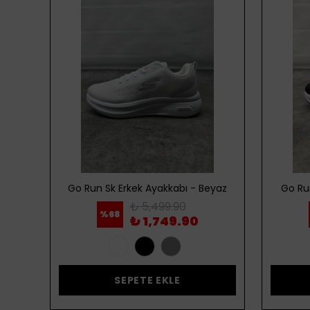
ordo
Go Run Sk Erkek Ayakkabı - Beyaz
Go Ru
₺ 5,499.90
%
68
₺ 1,749.90
SEPETE EKLE