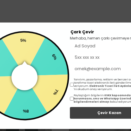
Çark Çevir
Merhaba, hemen çarkı çevirmeye 
5%
6%
İlgili Ürünler
Tanıtım, pazarlama, reklam ve benzeri 
tarafıma ticari elektronik ileti gönderilm
veriyorum.
Elektronik Ticari İleti Aydın
'ni okudum onay veriyorum.
7%
Paylaştığım bilgilerin
KVKK kapsamında 
korunmasını, sms ve WhatsApp üzerin
bilgilendirmeleri almayı
kabul ediyoru
8%
Çevir Kazan