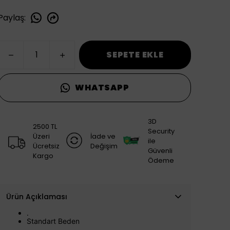
Paylaş
:
SEPETE EKLE
WHATSAPP
3D
2500 TL
Security
Üzeri
İade ve
ile
Ücretsiz
Değişim
Güvenli
Kargo
Ödeme
Ürün Açıklaması
.
Standart Beden