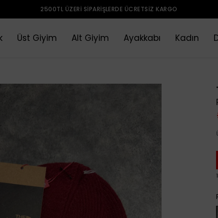
2500TL ÜZERI SIPARIŞLERDE ÜCRETSIZ KARGO
k
Üst Giyim
Alt Giyim
Ayakkabı
Kadın