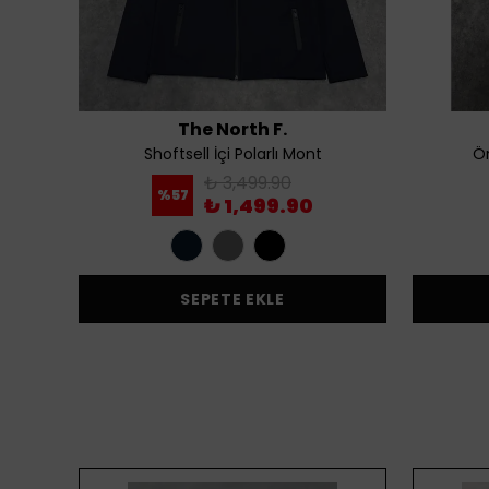
The North F.
Shoftsell İçi Polarlı Mont
Ör
₺ 3,499.90
%
57
₺ 1,499.90
SEPETE EKLE