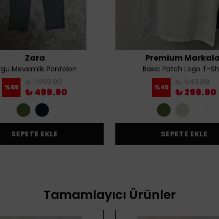
Zara
Premium Markala
gü Mevsimlik Pantolon
Basic Patch Logo T-Shi
₺ 1,099.90
₺ 549.89
%
55
%
45
₺ 499.90
₺ 299.90
SEPETE EKLE
SEPETE EKLE
Tamamlayıcı Ürünler