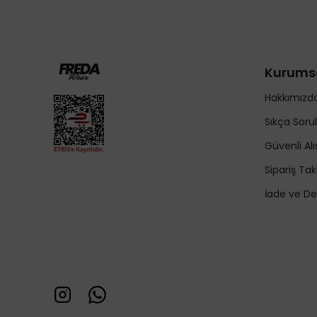
Kurums
Hakkımızd
Sıkça Soru
Güvenli Alı
Sipariş Tak
İade ve De