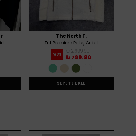
r
The North F.
rt
Tnf Premium Peluş Ceket
The 
₺ 2,999.90
%
73
₺ 799.90
SEPETE EKLE