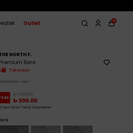
0
Destek
Outlet
THE NORTH F.
Premium Bere
Tükeniyor
Ürün Kodu
:
nan
₺ 799.90
%
62
₺ 300.00
12 Aya Varan Taksit Seçenekleri
Renk