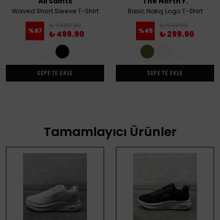
All Saints
The North F.
Waved Short Sleeve T-Shirt
Basic Nakış Logo T-Shirt
₺ 1,499.90
₺ 549.89
%
67
%
45
₺ 499.90
₺ 299.90
SEPETE EKLE
SEPETE EKLE
Tamamlayıcı Ürünler