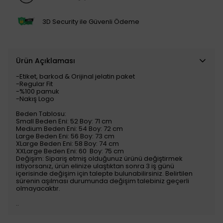
3D Security ile Güvenli Ödeme
Ürün Açıklaması
-Etiket, barkod & Orijinal jelatin paket
-Regular Fit
-%100 pamuk
-Nakış Logo
Beden Tablosu:
Small Beden Eni: 52 Boy: 71 cm
Medium Beden Eni: 54 Boy: 72 cm
Large Beden Eni: 56 Boy: 73 cm
XLarge Beden Eni: 58 Boy: 74 cm
XXLarge Beden Eni: 60 Boy: 75 cm
Değişim: Sipariş etmiş olduğunuz ürünü değiştirmek
istiyorsanız, ürün elinize ulaştıktan sonra 3 iş günü
içerisinde değişim için talepte bulunabilirsiniz. Belirtilen
sürenin aşılması durumunda değişim talebiniz geçerli
olmayacaktır.
..