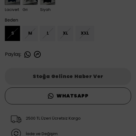
Lacivert
Gri
Siyah
Beden
S
M
L
XL
XXL
Paylaş
:
Stoğa Gelince Haber Ver
WHATSAPP
2500 TL Üzeri Ücretsiz Kargo
İade ve Değişim