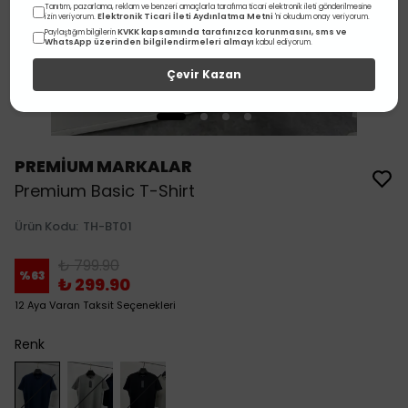
Tanıtım, pazarlama, reklam ve benzeri amaçlarla tarafıma ticari elektronik ileti gönderilmesine
Elektronik Ticari İleti Aydınlatma Metni
izin veriyorum.
'ni okudum onay veriyorum.
KVKK kapsamında tarafınızca korunmasını, sms ve
Paylaştığım bilgilerin
WhatsApp üzerinden bilgilendirmeleri almayı
kabul ediyorum.
Çevir Kazan
PREMİUM MARKALAR
Premium Basic T-Shirt
Ürün Kodu
:
TH-BT01
₺ 799.90
%
63
₺ 299.90
12 Aya Varan Taksit Seçenekleri
Renk