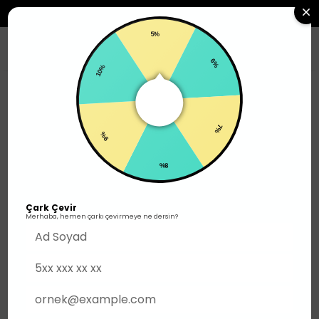
2500TL ÜZERI SIPARIŞLERDE ÜCRETSIZ KARGO
5%
0
10%
6%
Erkek
Üst Giyim
T-shirt
9%
7%
8%
Çark Çevir
Merhaba, hemen çarkı çevirmeye ne dersin?