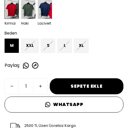
Kırmızı
Haki
Lacivert
Beden
M
XXL
S
L
XL
Paylaş
:
SEPETE EKLE
WHATSAPP
2500 TL Üzeri Ücretsiz Kargo