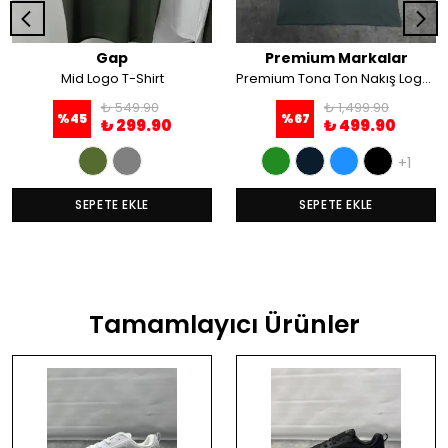
Gap
Premium Markalar
Mid Logo T-Shirt
Premium Tona Ton Nakış Logo T-Shirt
₺ 549.90
₺ 1,499.90
%
45
%
67
₺ 299.90
₺ 499.90
+1
SEPETE EKLE
SEPETE EKLE
Tamamlayıcı Ürünler