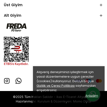
Üst Giyim
Alt Giyim
Alışveriş deneyiminizi iyileştirmek için
yasal düzenlemelere uygun çerezler
(cookies) kullanıyoruz. Detaylı bilgiye
Gizlilik ve Çerez Politikası
sayfamızdan
erişebilirsiniz.
Anladım
©2025 Tüm Hakları Saklıdır - ikas E-Ticaret
Altyapısı ile
Hazırlanmıştır. Kurulum & Düzenleyen:
Momo Dijital