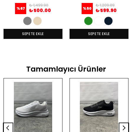
₺ 1,499.90
₺ 1,209.89
%
67
%
50
₺ 500.00
₺ 599.90
SEPETE EKLE
SEPETE EKLE
Tamamlayıcı Ürünler