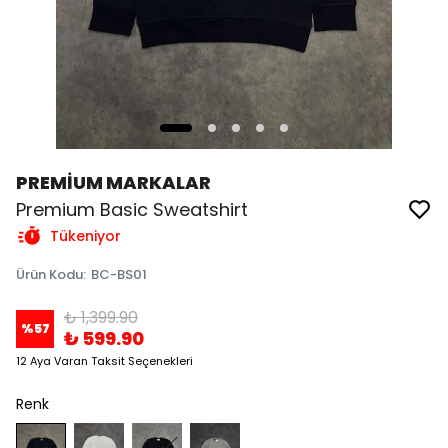
PREMİUM MARKALAR
Premium Basic Sweatshirt
Tükeniyor
Ürün Kodu
:
BC-BS01
₺ 1,399.90
%
57
₺ 599.90
12 Aya Varan Taksit Seçenekleri
Renk