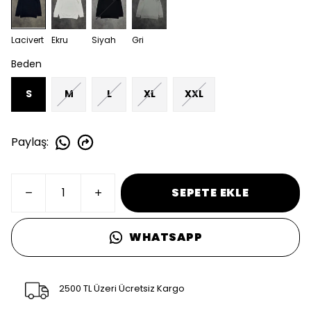
Lacivert
Ekru
Siyah
Gri
Beden
S
M
L
XL
XXL
Paylaş
:
SEPETE EKLE
WHATSAPP
2500 TL Üzeri Ücretsiz Kargo