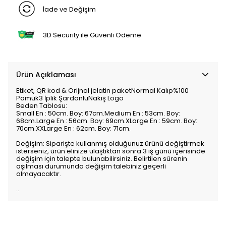
İade ve Değişim
3D Security ile Güvenli Ödeme
Ürün Açıklaması
Etiket, QR kod & Orijnal jelatin paketNormal Kalıp%100
Pamuk3 İplik ŞardonluNakış Logo
Beden Tablosu:
Small En : 50cm. Boy: 67cm.Medium En : 53cm. Boy:
68cm.Large En : 56cm. Boy: 69cm.XLarge En : 59cm. Boy:
70cm.XXLarge En : 62cm. Boy: 71cm.
Değişim: Siparişte kullanmış olduğunuz ürünü değiştirmek
isterseniz, ürün elinize ulaştıktan sonra 3 iş günü içerisinde
değişim için talepte bulunabilirsiniz. Belirtilen sürenin
aşılması durumunda değişim talebiniz geçerli
olmayacaktır.
..