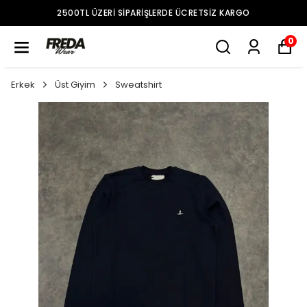
2500TL ÜZERI SIPARIŞLERDE ÜCRETSIZ KARGO
0
Erkek
Üst Giyim
Sweatshirt