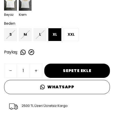
Beyaz
Krem
Beden
S
M
L
XL
XXL
Paylaş
:
SEPETE EKLE
WHATSAPP
2500 TL Üzeri Ücretsiz Kargo