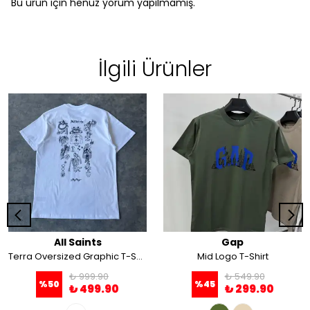
Bu ürün için henüz yorum yapılmamış.
İlgili Ürünler
All Saints
Gap
Terra Oversized Graphic T-Shirt
Mid Logo T-Shirt
₺ 999.90
₺ 549.90
%
50
%
45
₺ 499.90
₺ 299.90