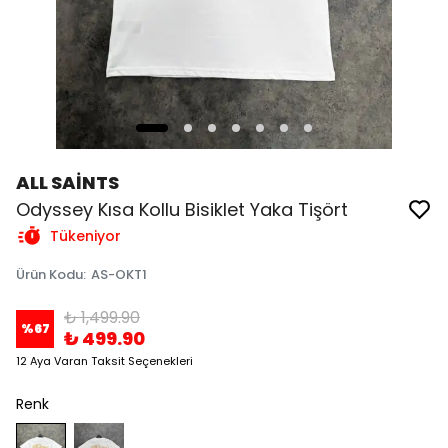
ALL SAİNTS
Odyssey Kısa Kollu Bisiklet Yaka Tişört
Tükeniyor
Ürün Kodu
:
AS-OKT1
₺ 1,499.90
%
67
₺ 499.90
12 Aya Varan Taksit Seçenekleri
Renk