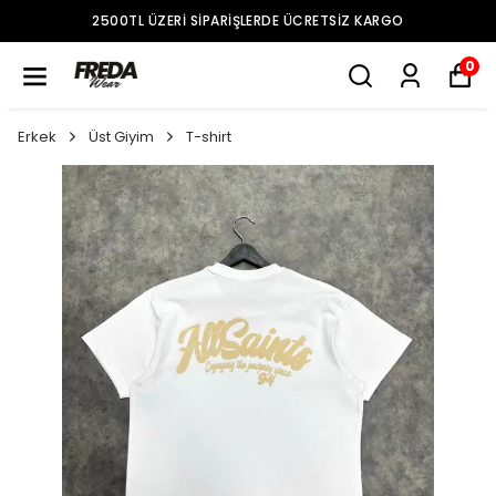
2500TL ÜZERI SIPARIŞLERDE ÜCRETSIZ KARGO
0
Erkek
Üst Giyim
T-shirt