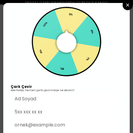
2500TL ÜZERI SIPARIŞLERDE ÜCRETSIZ KARGO
0
5%
10%
Erkek
Alt Giyim
Şort
6%
9%
7%
8%
Çark Çevir
Merhaba, hemen çarkı çevirmeye ne dersin?