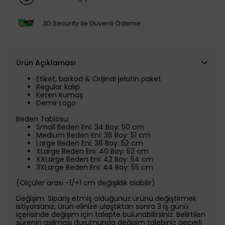
3D Security ile Güvenli Ödeme
Ürün Açıklaması
Etiket, barkod & Orijinal jelatin paket
Regular kalıp
Keten Kumaş
Demir Logo
Beden Tablosu:
Small Beden Eni: 34 Boy: 50 cm
Medium Beden Eni: 36 Boy: 51 cm
Large Beden Eni: 38 Boy: 52 cm
XLarge Beden Eni: 40 Boy: 52 cm
XXLarge Beden Eni: 42 Boy: 54 cm
3XLarge Beden Eni: 44 Boy: 55 cm
(Ölçüler arası -1/+1 cm değişiklik olabilir)
Değişim: Sipariş etmiş olduğunuz ürünü değiştirmek
istiyorsanız, ürün elinize ulaştıktan sonra 3 iş günü
içerisinde değişim için talepte bulunabilirsiniz. Belirtilen
sürenin aşılması durumunda değişim talebiniz geçerli