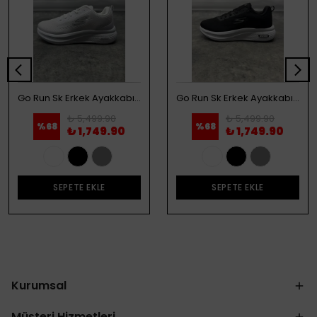
Go Run Sk Erkek Ayakkabı - Beyaz
Go Run Sk Erkek Ayakkabı - Siyah
₺ 5,499.90
₺ 5,499.90
%
68
%
68
₺ 1,749.90
₺ 1,749.90
SEPETE EKLE
SEPETE EKLE
Kurumsal
Müşteri Hizmetleri