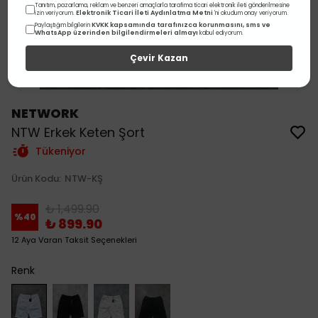
Tanıtım, pazarlama, reklam ve benzeri amaçlarla tarafıma ticari elektronik ileti gönderilmesine
Elektronik Ticari İleti Aydınlatma Metni
izin veriyorum.
'ni okudum onay veriyorum.
KVKK kapsamında tarafınızca korunmasını, sms ve
Paylaştığım bilgilerin
WhatsApp üzerinden bilgilendirmeleri almayı
kabul ediyorum.
Çevir Kazan
NETWORK
NTW Erkek Keten Şort
Tükeniyor
Ürün Kodu
:
NTW-KŞ
₺ 1,499.90
%
40
₺ 899.90
12 Aya Varan Taksit Seçenekleri
Renk