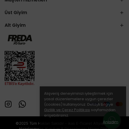
Üst Giyim
Alt Giyim
Alışveriş deneyiminizi iyileştirmek için
yasal düzenlemelere uygun çerezler
(cookies) kullanıyoruz. Detaylı bilgiye
Gizlilik ve Çerez Politikası
sayfamızdan
erişebilirsiniz.
Anladım
©2025 Tüm Hakları Saklıdır - ikas E-Ticaret
Altyapısı ile
Hazırlanmıştır. Kurulum & Düzenleyen:
Momo Dijital