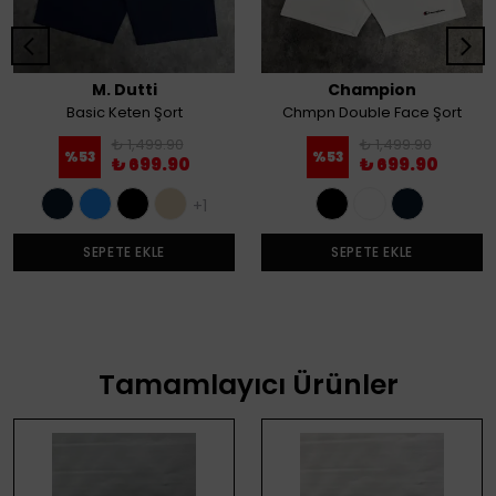
M. Dutti
Champion
Basic Keten Şort
Chmpn Double Face Şort
₺ 1,499.90
₺ 1,499.90
%
53
%
53
₺ 699.90
₺ 699.90
+1
SEPETE EKLE
SEPETE EKLE
Tamamlayıcı Ürünler