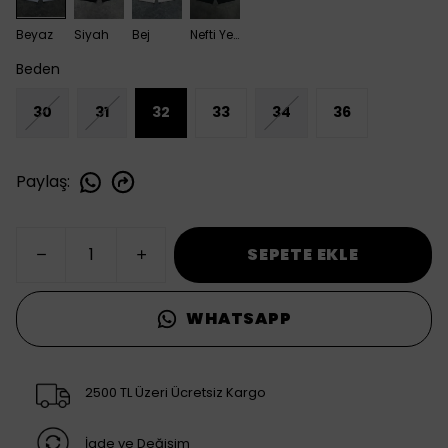
Beyaz
Siyah
Bej
Nefti Yeşili
Beden
30
31
32
33
34
36
Paylaş
:
SEPETE EKLE
WHATSAPP
2500 TL Üzeri Ücretsiz Kargo
İade ve Değişim