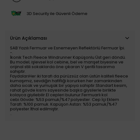
3D Security ile Güvenli Ödeme
Ürün Açıklaması
SAB Yazılı Fermuar ve Esnemeyen Reflektörlü Fermuar İpi.
-.
İkonik Tech Fleece Windrunner Kapüşonlu Üst geri döndü.
Bu model; işlevsel kol cebine, bel ve manşet biyesine ve
orijinal stili sokaklarda öne çıkaran V şeritli tasarıma
sahiptir.
FaydalarıHer iki tarafı da pürüzsüz olan üstün kaliteli fleece
kumaşımız, sevdiğin hafifliği korurken her zamankinden
daha sıcak ve yumuşak bir yapıya sahiptir.Standart kesim,
rahat gövde kısmı sayesinde başka giysilerle birlikte
kolayca giyilebilir.El cepleri bulunur.Fermuarlı kol
cebi.Gövde: %53 pamuk/%47 polyester. Cep İçi Eklem
Tarafı: %100 pamuk. Kapüşon Astarı: %53 pamuk/%47
polyester.İthal edilmiştir.
..