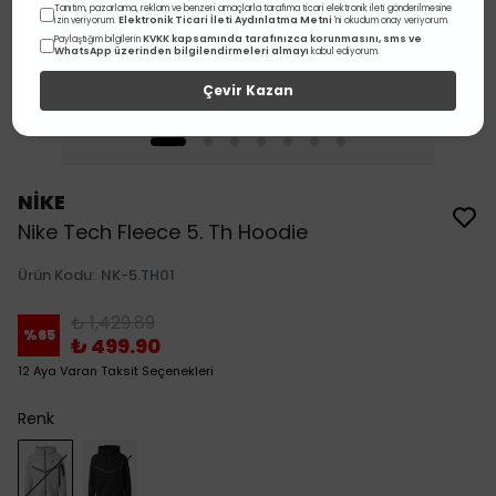
Tanıtım, pazarlama, reklam ve benzeri amaçlarla tarafıma ticari elektronik ileti gönderilmesine
Elektronik Ticari İleti Aydınlatma Metni
izin veriyorum.
'ni okudum onay veriyorum.
KVKK kapsamında tarafınızca korunmasını, sms ve
Paylaştığım bilgilerin
WhatsApp üzerinden bilgilendirmeleri almayı
kabul ediyorum.
Çevir Kazan
NİKE
Nike Tech Fleece 5. Th Hoodie
Ürün Kodu
:
NK-5.TH01
₺ 1,429.89
%
65
₺ 499.90
12 Aya Varan Taksit Seçenekleri
Renk