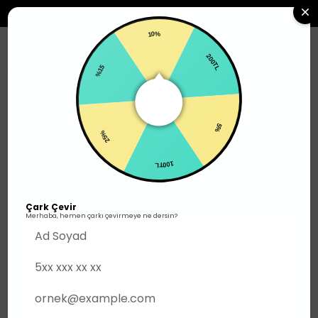
2500TL ÜZERI SIPARIŞLERDE ÜCRETSIZ KARGO
10%
0
%15
200TL
Erkek
Tech Fleece
25%
5%
100TL
Çark Çevir
Merhaba, hemen çarkı çevirmeye ne dersin?