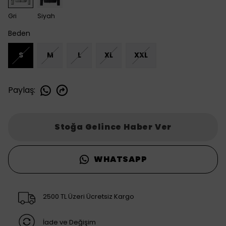
Gri
Siyah
Beden
S
M
L
XL
XXL
Paylaş
:
Stoğa Gelince Haber Ver
WHATSAPP
2500 TL Üzeri Ücretsiz Kargo
İade ve Değişim