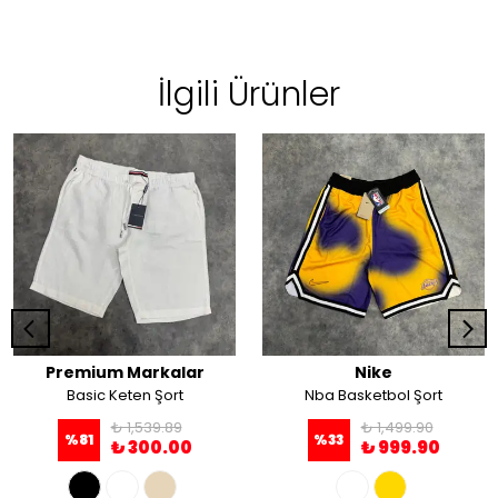
İlgili Ürünler
Premium Markalar
Nike
Basic Keten Şort
Nba Basketbol Şort
₺ 1,539.89
₺ 1,499.90
%
81
%
33
₺ 300.00
₺ 999.90