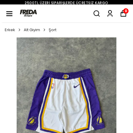
2500TL ÜZERI SIPARIŞLERDE ÜCRETSIZ KARGO
0
Erkek
Alt Giyim
Şort