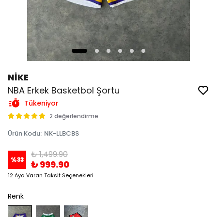
NİKE
NBA Erkek Basketbol Şortu
Tükeniyor
2 değerlendirme
Ürün Kodu
:
NK-LLBCBS
₺ 1,499.90
%
33
₺ 999.90
12 Aya Varan Taksit Seçenekleri
Renk