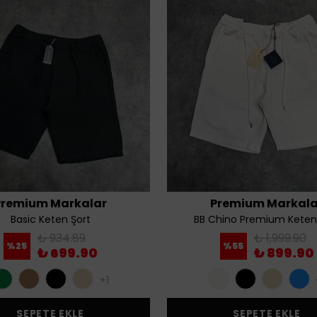
Premium Markalar
Premium Markala
Basic Keten Şort
BB Chino Premium Keten
₺ 934.89
₺ 1,999.90
%
25
%
55
₺ 699.90
₺ 899.90
+1
SEPETE EKLE
SEPETE EKLE