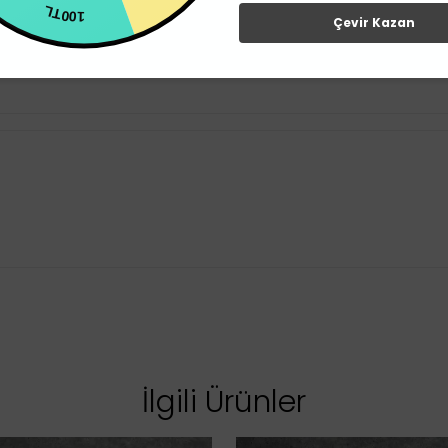
100TL
Çevir Kazan
İlgili Ürünler