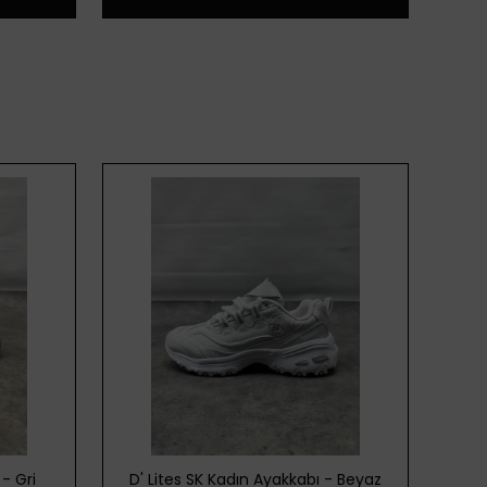
- Gri
D' Lites SK Kadın Ayakkabı - Beyaz
D' 