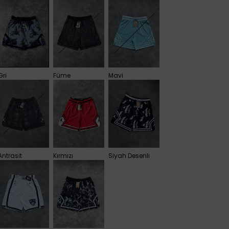
Gri
Füme
Mavi
Antrasit
Kırmızı
Siyah Desenli