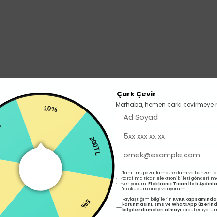
eri gerçekten şahane diğer renklerinden de almayı düşünüyorum
Çark Çevir
Merhaba, hemen çarkı çevirmeye 
10%
200TL
Tanıtım, pazarlama, reklam ve benzeri 
bundan sonra tek adres FREDA WEAR
tarafıma ticari elektronik ileti gönderilm
veriyorum.
Elektronik Ticari İleti Aydın
5%
'ni okudum onay veriyorum.
%
Paylaştığım bilgilerin
KVKK kapsamında 
korunmasını, sms ve WhatsApp üzerin
bilgilendirmeleri almayı
kabul ediyoru