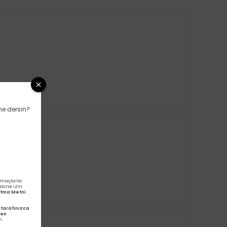
ne dersin?
amaçlarla
esine izin
latma Metni
tarafınızca
den
m.