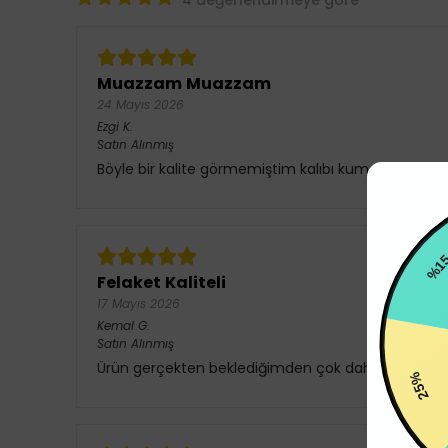
4 değerlendirmeye göre
Muazzam Muazzam
24 Mayıs 2026
Ezgi
K.
Satın Alınmış
Böyle bir kalite görmemiştim kalıbı kumaşı renkl
Felaket Kaliteli
%15
17 Mayıs 2026
Kemal
G.
Satın Alınmış
Ürün gerçekten beklediğimden çok daha iyi çıktı 
25