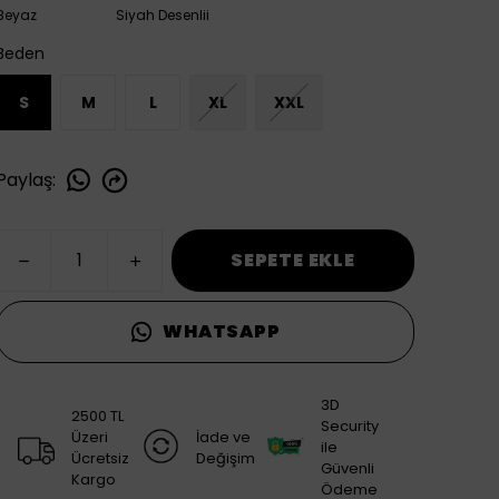
Beyaz
Siyah Desenlii
Beden
S
M
L
XL
XXL
Paylaş
:
SEPETE EKLE
WHATSAPP
3D
2500 TL
Security
Üzeri
İade ve
ile
Ücretsiz
Değişim
Güvenli
Kargo
Ödeme