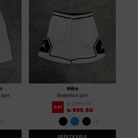
r
Nike
 Şort
Basketbol Şort
Premi
₺ 2,999.90
%
67
₺ 999.90
+2
+4
SEPETE EKLE