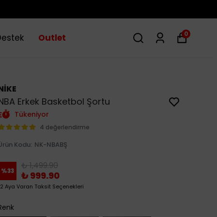
0
Destek
Outlet
NİKE
NBA Erkek Basketbol Şortu
Tükeniyor
4 değerlendirme
Ürün Kodu
:
NK-NBABŞ
₺ 1,499.90
%
33
₺ 999.90
12 Aya Varan Taksit Seçenekleri
Renk