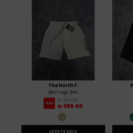
The North F.
Şerit Logo Şort
₺ 934.89
%
57
₺ 399.90
SEPETE EKLE