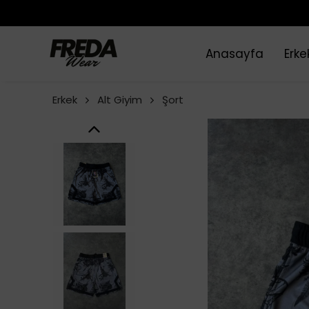
Anasayfa
Erke
Erkek
Alt Giyim
Şort