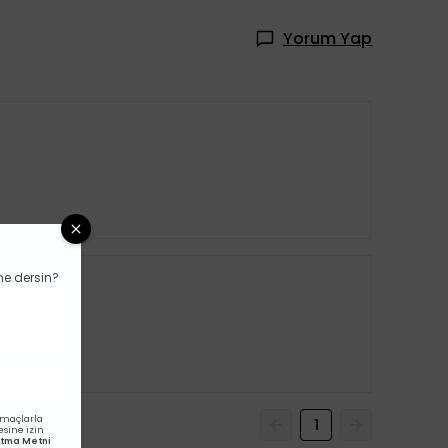
Yorum Yap
ne dersin?
amaçlarla
1
esine izin
latma Metni