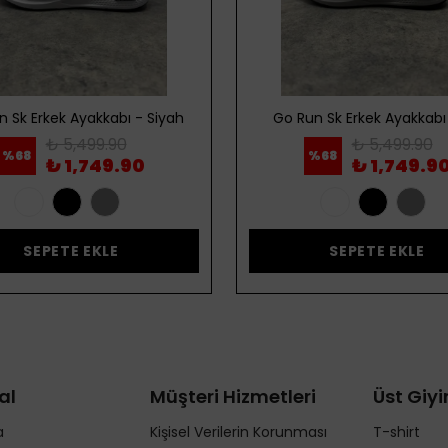
n Sk Erkek Ayakkabı - Siyah
Go Run Sk Erkek Ayakkabı 
₺ 5,499.90
₺ 5,499.90
%
68
%
68
₺ 1,749.90
₺ 1,749.9
SEPETE EKLE
SEPETE EKLE
al
Müşteri Hizmetleri
Üst Giy
a
Kişisel Verilerin Korunması
T-shirt