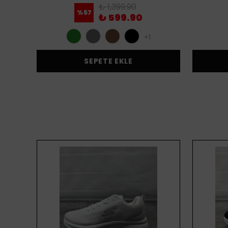
₺ 1,399.90
%
57
₺ 599.90
+1
SEPETE EKLE