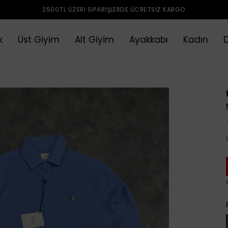
2500TL ÜZERI SIPARIŞLERDE ÜCRETSIZ KARGO
k
Üst Giyim
Alt Giyim
Ayakkabı
Kadın