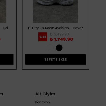
- Gri
D' Lites SK Kadın Ayakkabı - Beyaz
D' 
₺ 5,499.90
%
68
0
₺ 1,749.90
SEPETE EKLE
im
Alt Giyim
Pantolon