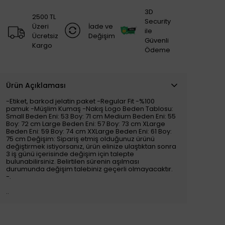
3D
2500 TL
Security
Üzeri
İade ve
ile
Ücretsiz
Değişim
Güvenli
Kargo
Ödeme
Ürün Açıklaması
-Etiket, barkod jelatin paket -Regular Fit -%100
pamuk -Müşlim Kumaş -Nakış Logo Beden Tablosu:
Small Beden Eni: 53 Boy: 71 cm Medium Beden Eni: 55
Boy: 72 cm Large Beden Eni: 57 Boy: 73 cm XLarge
Beden Eni: 59 Boy: 74 cm XXLarge Beden Eni: 61 Boy:
75 cm Değişim: Sipariş etmiş olduğunuz ürünü
değiştirmek istiyorsanız, ürün elinize ulaştıktan sonra
3 iş günü içerisinde değişim için talepte
bulunabilirsiniz. Belirtilen sürenin aşılması
durumunda değişim talebiniz geçerli olmayacaktır.
-.
..