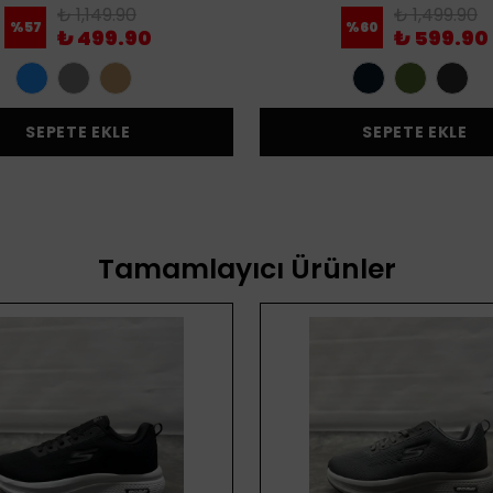
₺ 1,149.90
₺ 1,499.90
%
57
%
60
₺ 499.90
₺ 599.90
SEPETE EKLE
SEPETE EKLE
Tamamlayıcı Ürünler