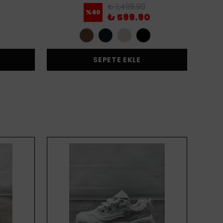
₺ 1,499.90
%
60
₺ 599.90
SEPETE EKLE