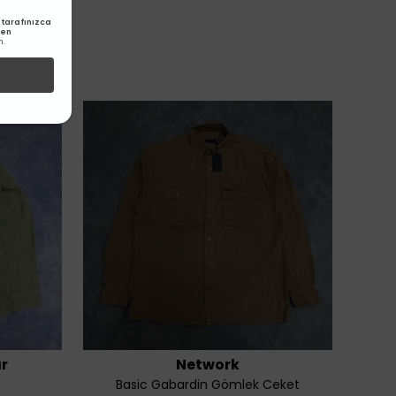
tarafınızca
den
m.
r
Network
Basic Gabardin Gömlek Ceket