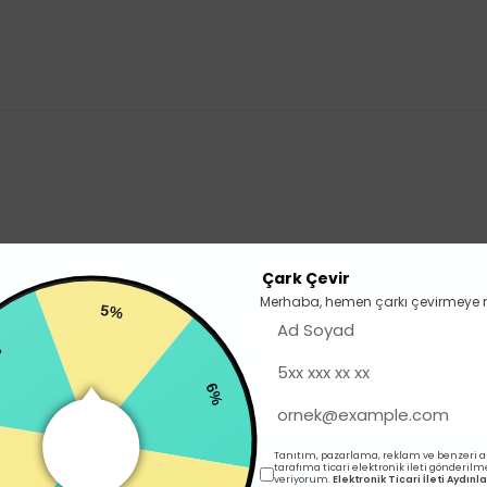
Çark Çevir
Merhaba, hemen çarkı çevirmeye 
5%
6%
Tanıtım, pazarlama, reklam ve benzeri 
tarafıma ticari elektronik ileti gönderilm
veriyorum.
Elektronik Ticari İleti Aydın