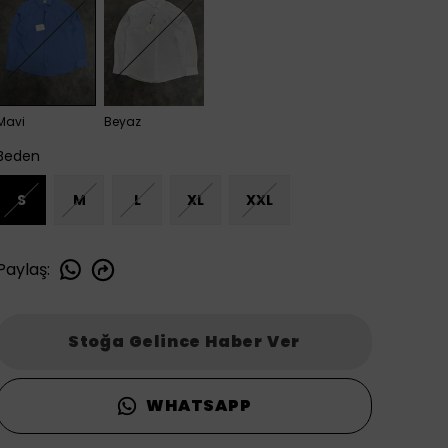
Mavi
Beyaz
Beden
S
M
L
XL
XXL
Paylaş
:
Stoğa Gelince Haber Ver
WHATSAPP