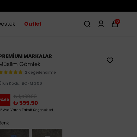
0
Destek
Outlet
PREMİUM MARKALAR
Müslim Gömlek
2 değerlendirme
Ürün Kodu
:
BC-MG06
₺ 1,499.90
%
60
₺ 599.90
12 Aya Varan Taksit Seçenekleri
Renk