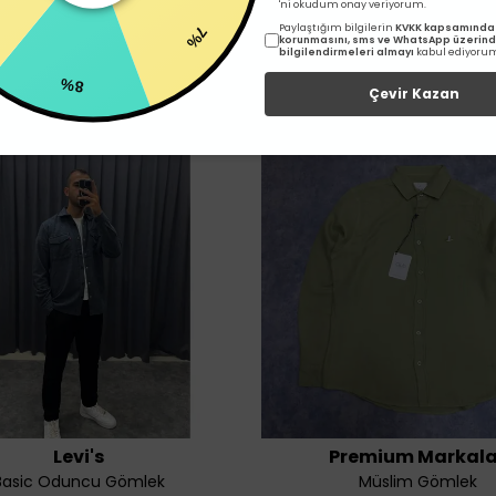
7%
'ni okudum onay veriyorum.
%
Paylaştığım bilgilerin
KVKK kapsamında 
korunmasını, sms ve WhatsApp üzerin
bilgilendirmeleri almayı
kabul ediyoru
İlgili Ürünler
8%
Çevir Kazan
Levi's
Premium Markala
Basic Oduncu Gömlek
Müslim Gömlek