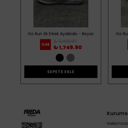
ordo
Go Run Sk Erkek Ayakkabı - Beyaz
Go Ru
₺ 5,499.90
%
68
₺ 1,749.90
SEPETE EKLE
Kurums
Hakkımızd