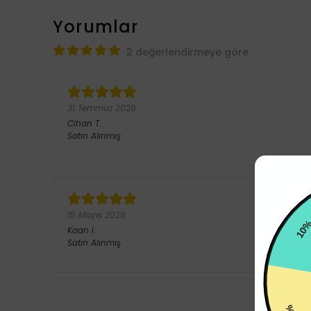
Yorumlar
2 değerlendirmeye göre
31 Temmuz 2026
Cihan
T.
Satın Alınmış
15 Mayıs 2026
Kaan
İ.
Satın Alınmış
10%