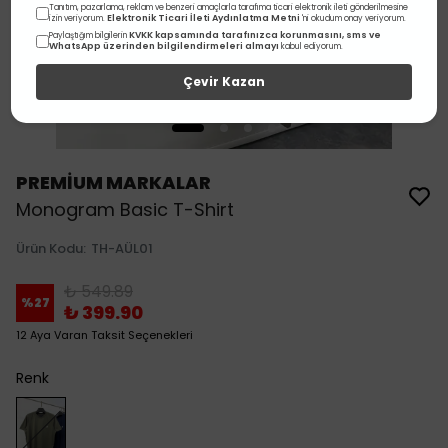
Tanıtım, pazarlama, reklam ve benzeri amaçlarla tarafıma ticari elektronik ileti gönderilmesine
Elektronik Ticari İleti Aydınlatma Metni
izin veriyorum.
'ni okudum onay veriyorum.
KVKK kapsamında tarafınızca korunmasını, sms ve
Paylaştığım bilgilerin
WhatsApp üzerinden bilgilendirmeleri almayı
kabul ediyorum.
Çevir Kazan
PREMİUM MARKALAR
Monogram Basic T-Shirt
Ürün Kodu
:
TH-AÜL01
₺ 549.89
%
27
₺ 399.90
12 Aya Varan Taksit Seçenekleri
Renk