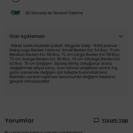
3D Security ile Güvenli Ödeme
Ürün Açıklaması
-Etiket, barkod jelatin paket -Regular kalıp -%100 pamuk -
Nakış Logo Beden Tablosu: Small Beden Eni: 54 Boy: 71 cm
Medium Beden Eni: 56 Boy: 72 cm Large Beden Eni: 58 Boy:
73 cm XLarge Beden Eni: 60 Boy: 74 cm XXLarge Beden Eni:
62 Boy: 75 cm Değişim: Sipariş etmiş olduğunuz ürünü
değiştirmek istiyorsanız, ürün elinize ulaştıktan sonra 3 iş
günü içerisinde değişim için talepte bulunabilirsiniz.
Belirtilen sürenin aşılması durumunda değişim talebiniz
geçerli olmayacaktır.
..
Yorumlar
Yorum Yap
Bu ürün için henüz yorum yapılmamış.