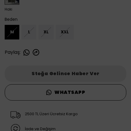
Haki
Beden
M
L
XL
XXL
Paylaş
:
Stoğa Gelince Haber Ver
WHATSAPP
2500 TL Üzeri Ücretsiz Kargo
İade ve Değişim