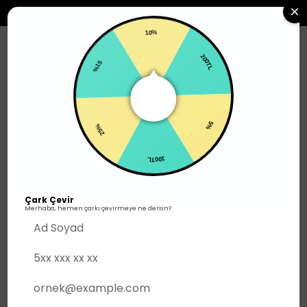
2500TL ÜZERI SIPARIŞLERDE ÜCRETSIZ KARGO
10%
0
%15
200TL
Erkek
Üst Giyim
T-shirt
25%
5%
100TL
Çark Çevir
Merhaba, hemen çarkı çevirmeye ne dersin?