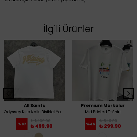
İlgili Ürünler
All Saints
Premium Markalar
Odyssey Kısa Kollu Bisiklet Yaka Tişört
Mid Printed T-Shirt
₺ 1,499.90
₺ 549.89
%
67
%
45
₺ 499.90
₺ 299.90