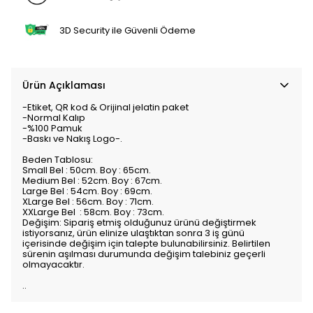
3D Security ile Güvenli Ödeme
Ürün Açıklaması
-Etiket, QR kod & Orijinal jelatin paket
-Normal Kalıp
-%100 Pamuk
-Baskı ve Nakış Logo-.
Beden Tablosu:
Small Bel : 50cm. Boy : 65cm.
Medium Bel : 52cm. Boy : 67cm.
Large Bel : 54cm. Boy : 69cm.
XLarge Bel : 56cm. Boy : 71cm.
XXLarge Bel : 58cm. Boy : 73cm.
Değişim: Sipariş etmiş olduğunuz ürünü değiştirmek
istiyorsanız, ürün elinize ulaştıktan sonra 3 iş günü
içerisinde değişim için talepte bulunabilirsiniz. Belirtilen
sürenin aşılması durumunda değişim talebiniz geçerli
olmayacaktır.
..