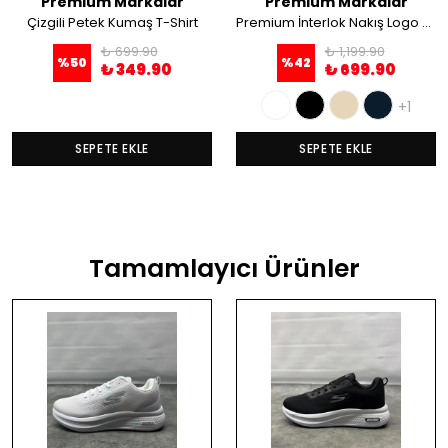
Premium Markalar
Premium Markalar
Çizgili Petek Kumaş T-Shirt
Premium İnterlok Nakış Logo T-Shirt
₺ 699.90
₺ 1,199.90
%
50
%
42
₺ 349.90
₺ 699.90
+1
SEPETE EKLE
SEPETE EKLE
Tamamlayıcı Ürünler