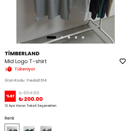
TİMBERLAND
Mid Logo T-shirt
Tükeniyor
Ürün Kodu
:
Freda0314
₺ 604.89
%
67
₺ 200.00
12 Aya Varan Taksit Seçenekleri
Renk