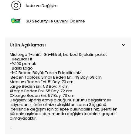
İade ve Değişim
3D Security ile Güvenli Ödeme
Ürün Açıklaması
Mid Logo T-shirt | Gri-Etiket, barkod & jelatin paket
-Regular Fit
-%100 pamuk
-Baskı Logo
-1-2 Beden Büyük Tercih Edebilirsiniz
Beden Tablosu:Small Beden Eni: 49 Boy: 69 cm
Medium Beden Eni: 51 Boy: 70 cm
Large Beden Eni: 53 Boy: 71 cm
XLarge Beden Eni: 55 Boy: 72 cm
XXLarge Beden Eni: 57 Boy: 73 cm
Değişim: Sipariş etmiş olduğunuz ürünü değiştirmek
istiyorsanız, ürün elinize ulaştıktan sonra 3 iş günü
içerisinde değişim için talepte bulunabilirsiniz. Belirtilen
sürenin aşılması durumunda değişim talebiniz geçerli
olmayacaktır.
..