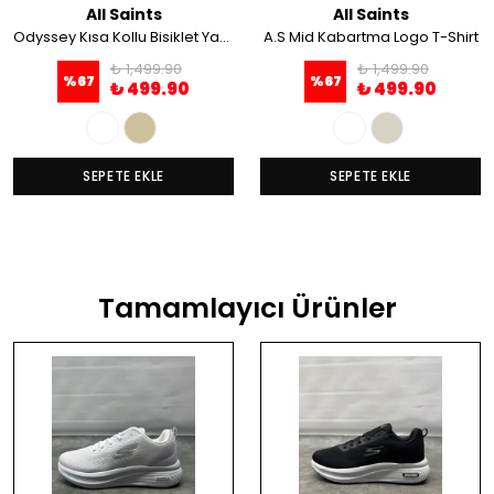
All Saints
All Saints
Odyssey Kısa Kollu Bisiklet Yaka Tişört
A.S Mid Kabartma Logo T-Shirt
₺ 1,499.90
₺ 1,499.90
%
67
%
67
₺ 499.90
₺ 499.90
SEPETE EKLE
SEPETE EKLE
Tamamlayıcı Ürünler