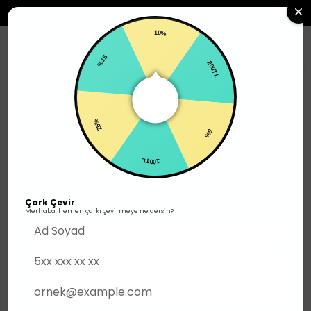
2500TL ÜZERI SIPARIŞLERDE ÜCRETSIZ KARGO
10%
0
%15
200TL
Erkek
Üst Giyim
T-shirt
25%
5%
100TL
Çark Çevir
Merhaba, hemen çarkı çevirmeye ne dersin?