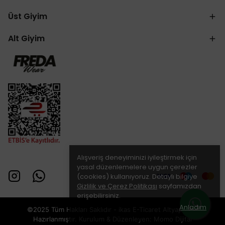
Üst Giyim
Alt Giyim
Alışveriş deneyiminizi iyileştirmek için
yasal düzenlemelere uygun çerezler
(cookies) kullanıyoruz. Detaylı bilgiye
Gizlilik ve Çerez Politikası
sayfamızdan
erişebilirsiniz.
Anladım
©2025 Tüm Hakları Saklıdır - ikas E-Ticaret
Altyapısı ile
Hazırlanmıştır. Kurulum & Düzenleyen:
Momo Dijital