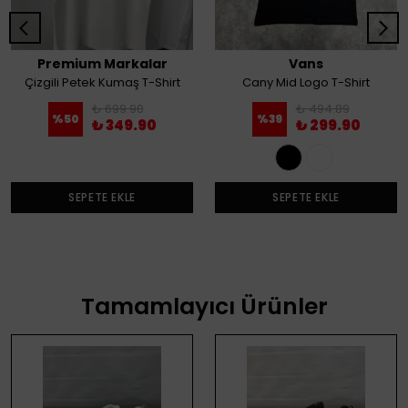
Premium Markalar
Vans
Çizgili Petek Kumaş T-Shirt
Cany Mid Logo T-Shirt
₺ 699.90
₺ 494.89
%
50
%
39
₺ 349.90
₺ 299.90
SEPETE EKLE
SEPETE EKLE
Tamamlayıcı Ürünler