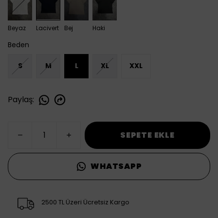
Beyaz
Lacivert
Bej
Haki
Beden
S
M
L
XL
XXL
Paylaş
:
SEPETE EKLE
WHATSAPP
2500 TL Üzeri Ücretsiz Kargo