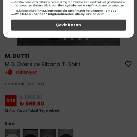
Tanıtım, pazarlama, reklam ve benzeri amaçlarla tarafıma ticari elektronik ileti gönderilmesine
Elektronik Ticari İleti Aydınlatma Metni
izin veriyorum.
'ni okudum onay veriyorum.
KVKK kapsamında tarafınızca korunmasını, sms ve
Paylaştığım bilgilerin
WhatsApp üzerinden bilgilendirmeleri almayı
kabul ediyorum.
Çevir Kazan
M. DUTTİ
M.D. Oversize Ribana T-Shirt
Tükeniyor
Ürün Kodu
:
MD-ROT
₺ 1,999.90
%
70
₺ 599.90
12 Aya Varan Taksit Seçenekleri
Renk