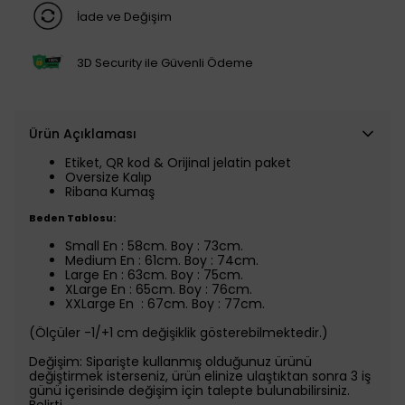
İade ve Değişim
3D Security ile Güvenli Ödeme
Ürün Açıklaması
Etiket, QR kod & Orijinal jelatin paket
Oversize Kalıp
Ribana Kumaş
Beden Tablosu:
Small En : 58cm. Boy : 73cm.
Medium En : 61cm. Boy : 74cm.
Large En : 63cm. Boy : 75cm.
XLarge En : 65cm. Boy : 76cm.
XXLarge En : 67cm. Boy : 77cm.
(Ölçüler -1/+1 cm değişiklik gösterebilmektedir.)
Değişim: Siparişte kullanmış olduğunuz ürünü
değiştirmek isterseniz, ürün elinize ulaştıktan sonra 3 iş
günü içerisinde değişim için talepte bulunabilirsiniz.
Belirti