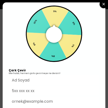
2500TL ÜZERI SIPARIŞLERDE ÜCRETSIZ KARGO
5%
0
10%
6%
Erkek
Alt Giyim
Pantolon
9%
7%
8%
Çark Çevir
Merhaba, hemen çarkı çevirmeye ne dersin?