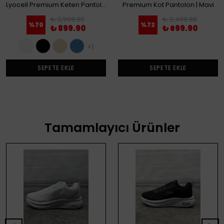
Lyocell Premium Keten Pantolon
Premium Kot Pantolon | Mavi
₺ 2,999.90
₺ 2,499.90
%
70
%
72
₺ 899.90
₺ 699.90
+1
SEPETE EKLE
SEPETE EKLE
Tamamlayıcı Ürünler