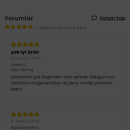
Yorumlar
Yorum Yap
2 değerlendirmeye göre
çok iyi ürün
30 Temmuz 2026
Levent
B.
Satın Alınmış
ürünlerinizi çok beğendim aynı şehirde olduğumuzu
farkettim mağazanızdan da jarno model pantolon
aldım
31 Temmuz 2026
Ramazan Eren
K.