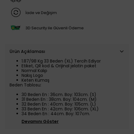
İade ve Değişim
3D Security ile Güvenli Ödeme
Ürün Açıklaması
1.87/98 Kg 33 Beden (XL) Tercih Ediyor
Etiket, QR kod & Orijinal jelatin paket
Normal Kalıp
Nakış Logo
Keten Kumaş
Beden Tablosu:
30 Beden En : 36cm. Boy: 103cm. (S)
31 Beden
En : 38cm. Boy: 104cm.
(M)
32 Beden
En : 40cm. Boy: 105cm.
(L)
33 Beden
En : 42cm. Boy: 106cm.
(XL)
34 Beden
En : 44cm. Boy: 107cm.
Devamını Göster