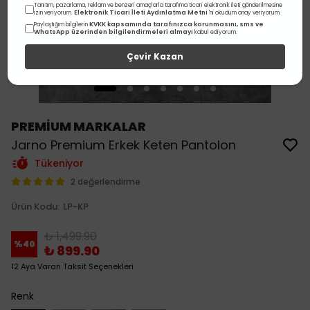
Tanıtım, pazarlama, reklam ve benzeri amaçlarla tarafıma ticari elektronik ileti gönderilmesine
Elektronik Ticari İleti Aydınlatma Metni
izin veriyorum.
'ni okudum onay veriyorum.
KVKK kapsamında tarafınızca korunmasını, sms ve
Paylaştığım bilgilerin
WhatsApp üzerinden bilgilendirmeleri almayı
kabul ediyorum.
Çevir Kazan
PREMİUM MARKALAR
Jarno Premium Erkek Keten Pantolon
Tükeniyor
2 değerlendirme
Ürün Kodu
:
LP-KP
₺ 1,499.90
%
40
₺ 899.90
12 Aya Varan Taksit Seçenekleri
Renk