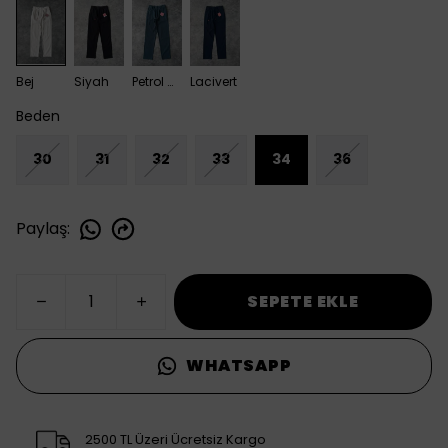
Bej
Siyah
Petrol Mavisi
Lacivert
Beden
30
31
32
33
34
36
Paylaş
:
SEPETE EKLE
WHATSAPP
2500 TL Üzeri Ücretsiz Kargo