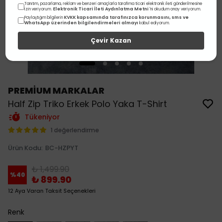
Tanıtım, pazarlama, reklam ve benzeri amaçlarla tarafıma ticari elektronik ileti gönderilmesine
Elektronik Ticari İleti Aydınlatma Metni
izin veriyorum.
'ni okudum onay veriyorum.
KVKK kapsamında tarafınızca korunmasını, sms ve
Paylaştığım bilgilerin
WhatsApp üzerinden bilgilendirmeleri almayı
kabul ediyorum.
Çevir Kazan
PREMİUM MARKALAR
Half Zip Triko Erkek Polo Yaka T-Shirt
Tükeniyor
1 değerlendirme
Ürün Kodu
:
BC-HZPYT
₺ 1,499.90
%
40
₺ 899.90
12 Aya Varan Taksit Seçenekleri
Renk