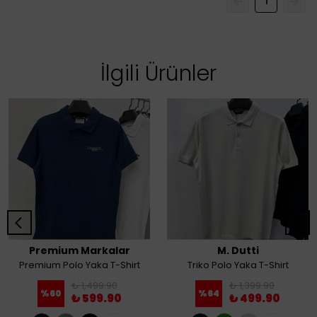
1
İlgili Ürünler
Premium Markalar
M. Dutti
Premium Polo Yaka T-Shirt
Triko Polo Yaka T-Shirt
₺ 1,499.90
₺ 1,399.90
%
60
%
64
₺ 599.90
₺ 499.90