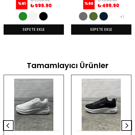
₺ 1,539.89
₺ 1,249.90
%
61
%
60
₺ 599.90
₺ 499.90
+1
SEPETE EKLE
SEPETE EKLE
Tamamlayıcı Ürünler