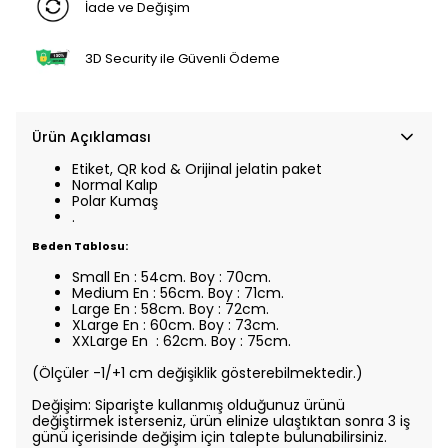
İade ve Değişim
3D Security ile Güvenli Ödeme
Ürün Açıklaması
Etiket, QR kod & Orijinal jelatin paket
Normal Kalıp
Polar Kumaş
.
Beden Tablosu:
Small En : 54cm. Boy : 70cm.
Medium En : 56cm. Boy : 71cm.
Large En : 58cm. Boy : 72cm.
XLarge En : 60cm. Boy : 73cm.
XXLarge En : 62cm. Boy : 75cm.
(Ölçüler -1/+1 cm değişiklik gösterebilmektedir.)
Değişim: Siparişte kullanmış olduğunuz ürünü
değiştirmek isterseniz, ürün elinize ulaştıktan sonra 3 iş
günü içerisinde değişim için talepte bulunabilirsiniz.