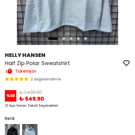
HELLY HANSEN
Half Zip Polar Sweatshirt
Tükeniyor
2 değerlendirme
₺ 1,499.90
%
63
₺ 549.90
12 Aya Varan Taksit Seçenekleri
Renk