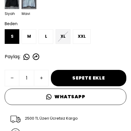
Siyah
Mavi
Beden
S
M
L
XL
XXL
Paylaş
:
SEPETE EKLE
WHATSAPP
2500 TL Üzeri Ücretsiz Kargo