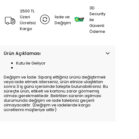
3D
2500 TL
Security
Üzeri
İade ve
ile
Ücretsiz
Değişim
Güvenli
Kargo
Ödeme
Ürün Açıklaması
Kutu ile Geliyor
.
Değişim ve İade: Sipariş ettiğiniz ürünü değiştirmek
veya iade etmek isterseniz, ürün elinize ulaştıktan
sonra 3 iş günü içerisinde talepte bulunabilirsiniz. Bu
süreçte ürün, etiketi ve kartonu zarar görmemiş
olması gerekmektedir. Belirtilen sürenin aşılması
durumunda değişim ve iade talebiniz geçerli
olmayacaktır. (Değişim ve iadelerde kargo
ücretlerini müşteriye aittir)