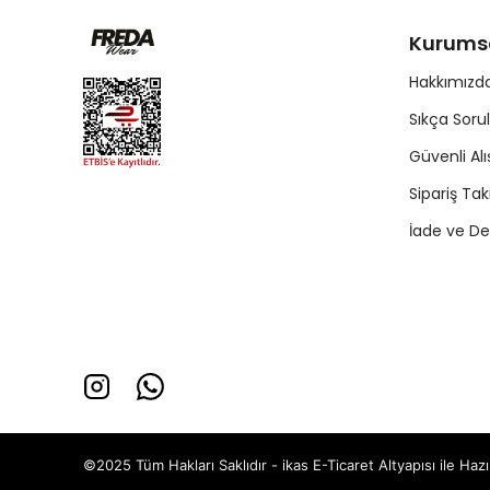
Kurums
Hakkımızd
Sıkça Soru
Güvenli Alı
Sipariş Tak
İade ve De
©2025 Tüm Hakları Saklıdır - ikas E-Ticaret
Altyapısı ile Ha