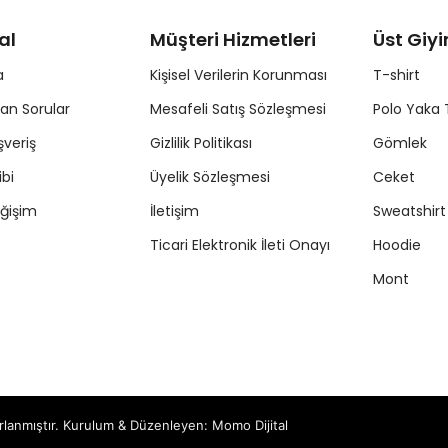
al
Müşteri Hizmetleri
Üst Giy
a
Kişisel Verilerin Korunması
T-shirt
lan Sorular
Mesafeli Satış Sözleşmesi
Polo Yaka 
şveriş
Gizlilik Politikası
Gömlek
ibi
Üyelik Sözleşmesi
Ceket
ğişim
İletişim
Sweatshirt
Ticari Elektronik İleti Onayı
Hoodie
Mont
zırlanmıştır. Kurulum & Düzenleyen:
Momo Dijital