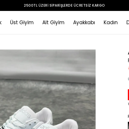
2500TL ÜZERI SIPARIŞLERDE ÜCRETSIZ KARGO
k
Üst Giyim
Alt Giyim
Ayakkabı
Kadın