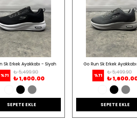
n Sk Erkek Ayakkabı - Siyah
Go Run Sk Erkek Ayakkabı 
₺ 5,499.90
₺ 5,499.90
%
71
%
71
₺ 1,600.00
₺ 1,600.0
SEPETE EKLE
SEPETE EKLE