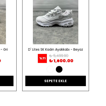
- Gri
D' Lites SK Kadın Ayakkabı - Beyaz
D' 
₺ 5,499.90
%
71
0
₺ 1,600.00
SEPETE EKLE