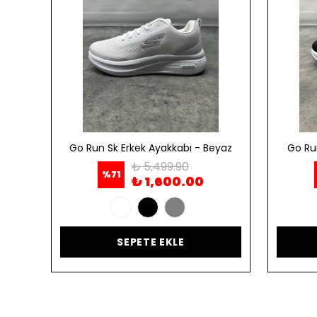
ordo
Go Run Sk Erkek Ayakkabı - Beyaz
Go Ru
₺ 5,499.90
%
71
₺ 1,600.00
SEPETE EKLE