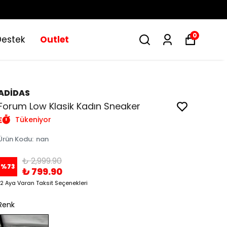
0
Destek
Outlet
ADİDAS
Forum Low Klasik Kadın Sneaker
Tükeniyor
Ürün Kodu
:
nan
₺ 2,999.90
%
73
₺ 799.90
12 Aya Varan Taksit Seçenekleri
Renk