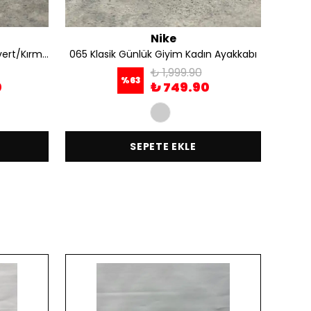
Nike
Air Jordan Kadın Ayakkabı Lacivert/Kırmızı
065 Klasik Günlük Giyim Kadın Ayakkabı
₺ 1,999.90
%
63
0
₺ 749.90
SEPETE EKLE