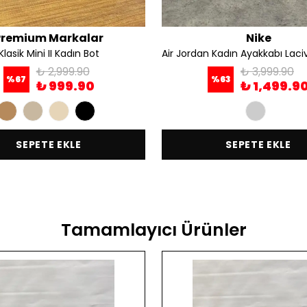
Premium Markalar
Nike
Klasik Mini II Kadın Bot
₺ 2,999.90
₺ 3,999.90
%
67
%
63
₺ 999.90
₺ 1,499.9
SEPETE EKLE
SEPETE EKLE
Tamamlayıcı Ürünler