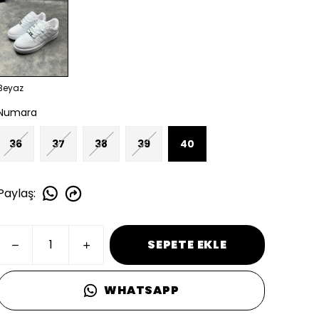
Beyaz
Numara
36
37
38
39
40
Paylaş
:
SEPETE EKLE
WHATSAPP