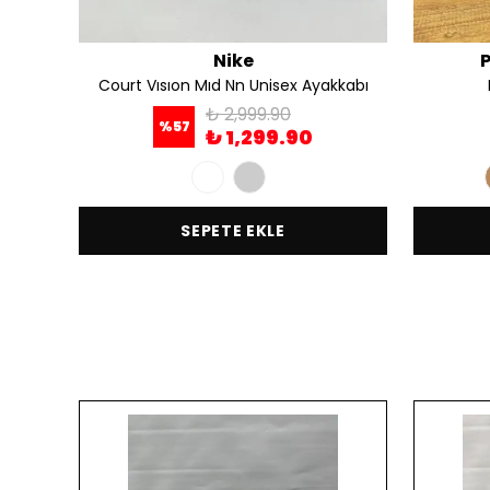
Nike
Court Vısıon Mıd Nn Unisex Ayakkabı
₺ 2,999.90
%
57
₺ 1,299.90
SEPETE EKLE