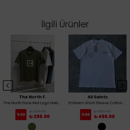
İlgili Ürünler
The North F.
All Saints
The North Face Mid Logo Haki T-shirt
Emblem Short Sleeve Cotton T-Shirt
₺ 604.89
₺ 999.90
%
50
%
50
₺ 299.90
₺ 499.90