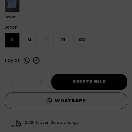
Beyaz
Beden
S
M
L
XL
XXL
Paylaş
:
SEPETE EKLE
WHATSAPP
2500 TL Üzeri Ücretsiz Kargo