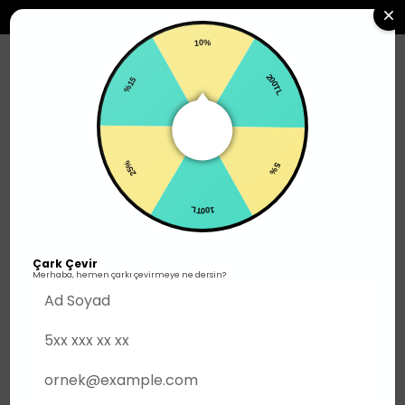
2500TL ÜZERI SIPARIŞLERDE ÜCRETSIZ KARGO
10%
0
%15
200TL
Erkek
Üst Giyim
T-shirt
25%
5%
100TL
Çark Çevir
Merhaba, hemen çarkı çevirmeye ne dersin?