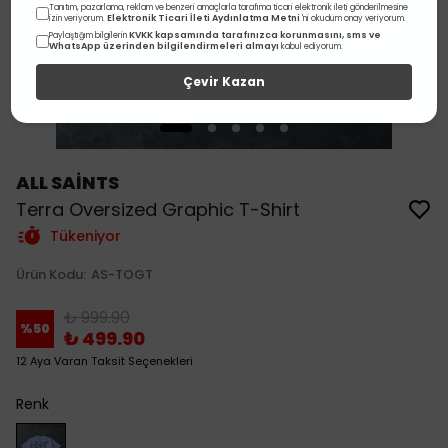
Tanıtım, pazarlama, reklam ve benzeri amaçlarla tarafıma ticari elektronik ileti gönderilmesine
Elektronik Ticari İleti Aydınlatma Metni
izin veriyorum.
'ni okudum onay veriyorum.
KVKK kapsamında tarafınızca korunmasını, sms ve
Paylaştığım bilgilerin
WhatsApp üzerinden bilgilendirmeleri almayı
kabul ediyorum.
Çevir Kazan
ALL SAİNTS
Terra Oversized Graphic T-Shirt
Tükeniyor
Ürün Kodu
:
AS-TOGT
₺ 999.90
%
50
₺ 499.90
12 Aya Varan Taksit Seçenekleri
Renk