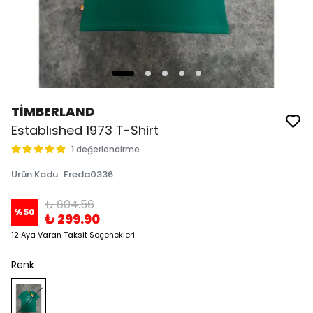
TİMBERLAND
Establıshed 1973 T-Shirt
1 değerlendirme
Ürün Kodu
:
Freda0336
₺ 604.56
%
50
₺ 299.90
12 Aya Varan Taksit Seçenekleri
Renk