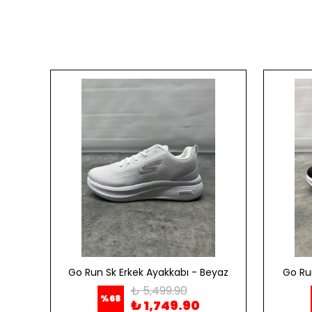
ordo
Go Run Sk Erkek Ayakkabı - Beyaz
Go Ru
₺ 5,499.90
%
68
₺ 1,749.90