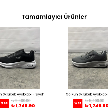
Tamamlayıcı Ürünler
n Sk Erkek Ayakkabı - Siyah
Go Run Sk Erkek Ayakkabı 
₺ 5,499.90
₺ 5,499.90
%
68
%
68
₺ 1,749.90
₺ 1,749.9