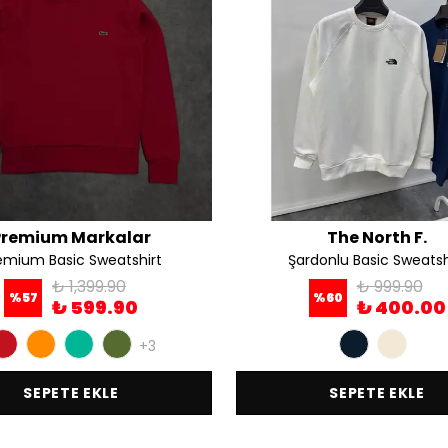
Premium Markalar
The North F.
emium Basic Sweatshirt
Şardonlu Basic Sweatsh
₺ 1,399.90
₺ 999.90
%
57
%
60
₺ 599.90
₺ 400.00
+3
SEPETE EKLE
SEPETE EKLE