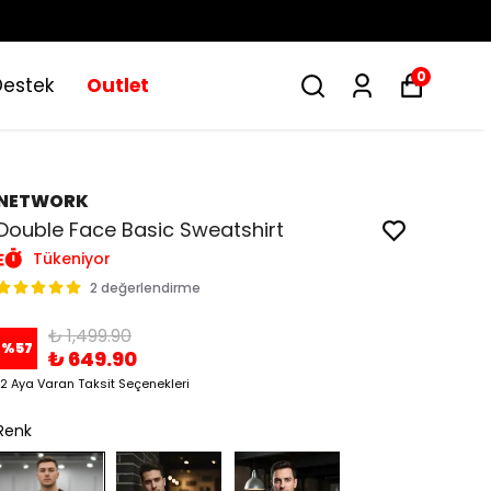
0
Destek
Outlet
NETWORK
Double Face Basic Sweatshirt
Tükeniyor
2 değerlendirme
₺ 1,499.90
%
57
₺ 649.90
12 Aya Varan Taksit Seçenekleri
Renk