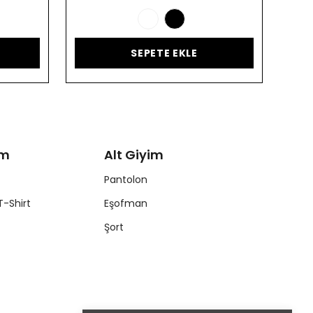
SEPETE EKLE
im
Alt Giyim
Pantolon
T-Shirt
Eşofman
Şort