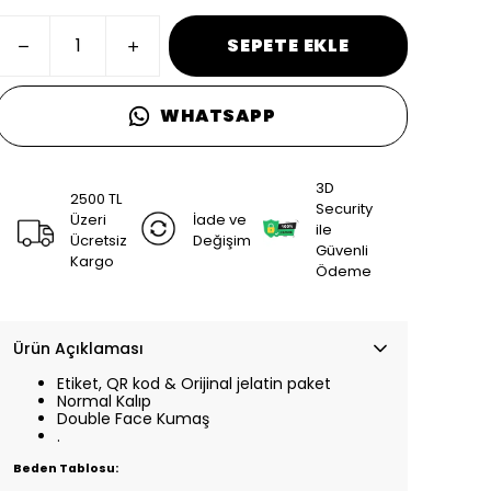
SEPETE EKLE
WHATSAPP
3D
2500 TL
Security
Üzeri
İade ve
ile
Ücretsiz
Değişim
Güvenli
Kargo
Ödeme
Ürün Açıklaması
Etiket, QR kod & Orijinal jelatin paket
Normal Kalıp
Double Face Kumaş
.
Beden Tablosu: