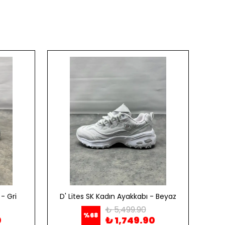
- Gri
D' Lites SK Kadın Ayakkabı - Beyaz
D' 
₺ 5,499.90
%
68
0
₺ 1,749.90