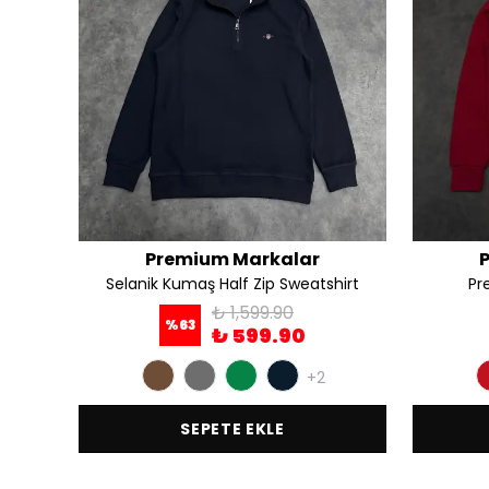
Premium Markalar
Selanik Kumaş Half Zip Sweatshirt
Pr
₺ 1,599.90
%
63
₺ 599.90
+2
SEPETE EKLE