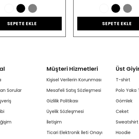
SEPETE EKLE
SEPETE EKLE
al
Müşteri Hizmetleri
Üst Giy
a
Kişisel Verilerin Korunması
T-shirt
lan Sorular
Mesafeli Satış Sözleşmesi
Polo Yaka 
şveriş
Gizlilik Politikası
Gömlek
ibi
Üyelik Sözleşmesi
Ceket
ğişim
İletişim
Sweatshirt
Ticari Elektronik İleti Onayı
Hoodie