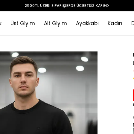
2500TL ÜZERI SIPARIŞLERDE ÜCRETSIZ KARGO
k
Üst Giyim
Alt Giyim
Ayakkabı
Kadın