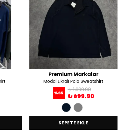
Premium Markalar
irt
Modal Likralı Polo Sweatshirt
₺ 1,999.90
%
65
₺ 699.90
SEPETE EKLE