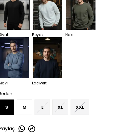
Siyah
Beyaz
Haki
Mavi
Lacivert
Beden
S
M
L
XL
XXL
Paylaş
: