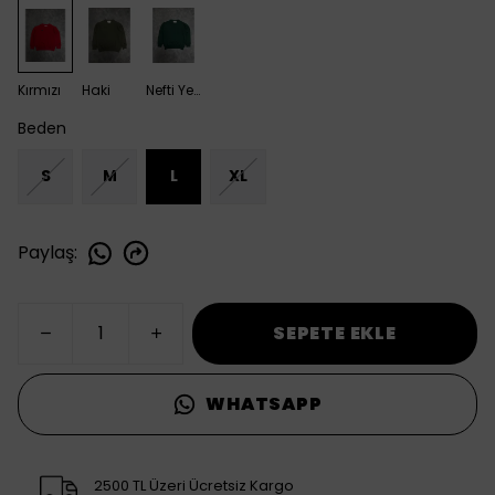
Kırmızı
Haki
Nefti Yeşili
Beden
S
M
L
XL
Paylaş
:
SEPETE EKLE
WHATSAPP
2500 TL Üzeri Ücretsiz Kargo