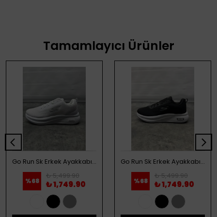
Tamamlayıcı Ürünler
Go Run Sk Erkek Ayakkabı - Beyaz
Go Run Sk Erkek Ayakkabı - Siyah
₺ 5,499.90
₺ 5,499.90
%
68
%
68
₺ 1,749.90
₺ 1,749.90