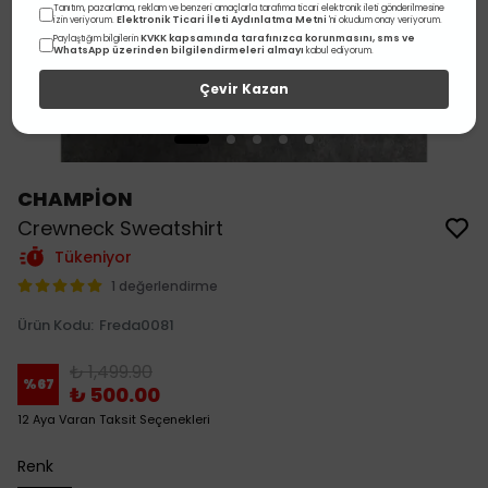
Tanıtım, pazarlama, reklam ve benzeri amaçlarla tarafıma ticari elektronik ileti gönderilmesine
Elektronik Ticari İleti Aydınlatma Metni
izin veriyorum.
'ni okudum onay veriyorum.
KVKK kapsamında tarafınızca korunmasını, sms ve
Paylaştığım bilgilerin
WhatsApp üzerinden bilgilendirmeleri almayı
kabul ediyorum.
Çevir Kazan
CHAMPİON
Crewneck Sweatshirt
Tükeniyor
1 değerlendirme
Ürün Kodu
:
Freda0081
₺ 1,499.90
%
67
₺ 500.00
12 Aya Varan Taksit Seçenekleri
Renk