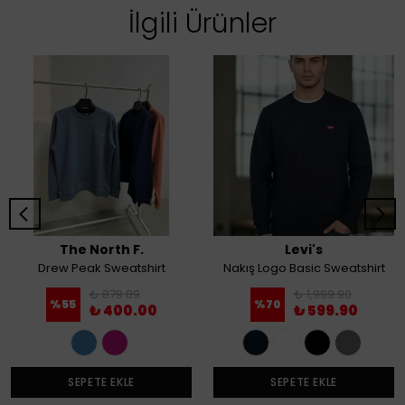
İlgili Ürünler
The North F.
Levi's
Drew Peak Sweatshirt
Nakış Logo Basic Sweatshirt
₺ 879.89
₺ 1,999.90
%
55
%
70
₺ 400.00
₺ 599.90
SEPETE EKLE
SEPETE EKLE