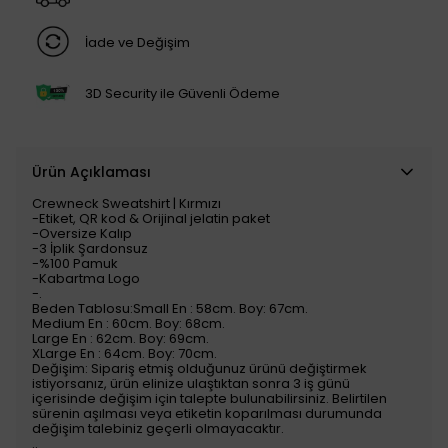
İade ve Değişim
3D Security ile Güvenli Ödeme
Ürün Açıklaması
Crewneck Sweatshirt | Kırmızı
-Etiket, QR kod & Orijinal jelatin paket
-Oversize Kalıp
-3 İplik Şardonsuz
-%100 Pamuk
-Kabartma Logo
-.
Beden Tablosu:Small En : 58cm. Boy: 67cm.
Medium En : 60cm. Boy: 68cm.
Large En : 62cm. Boy: 69cm.
XLarge En : 64cm. Boy: 70cm.
Değişim: Sipariş etmiş olduğunuz ürünü değiştirmek
istiyorsanız, ürün elinize ulaştıktan sonra 3 iş günü
içerisinde değişim için talepte bulunabilirsiniz. Belirtilen
sürenin aşılması veya etiketin koparılması durumunda
değişim talebiniz geçerli olmayacaktır.
..