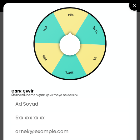
2500TL ÜZERI SIPARIŞLERDE ÜCRETSIZ KARGO
10%
0
%15
200TL
Erkek
Üst Giyim
Sweatshirt
25%
5%
100TL
Çark Çevir
Merhaba, hemen çarkı çevirmeye ne dersin?