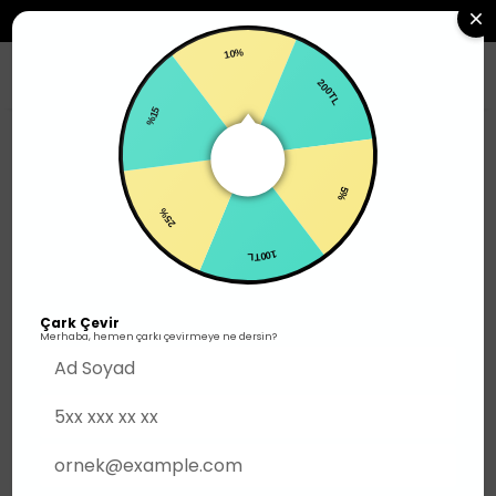
2500TL ÜZERI SIPARIŞLERDE ÜCRETSIZ KARGO
10%
0
200TL
%15
Ayakkabı
Yürüyüş
5%
25%
100TL
Çark Çevir
Merhaba, hemen çarkı çevirmeye ne dersin?