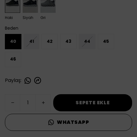
Haki
Siyah
Gri
Beden
40
41
42
43
44
45
46
Paylaş
:
SEPETE EKLE
WHATSAPP