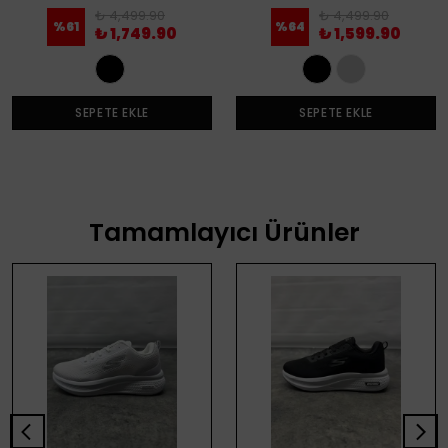
₺ 4,499.90
₺ 4,499.90
%
61
%
64
₺ 1,749.90
₺ 1,599.90
SEPETE EKLE
SEPETE EKLE
Tamamlayıcı Ürünler