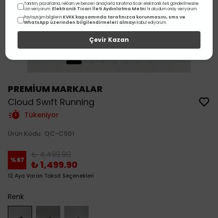
Tanıtım, pazarlama, reklam ve benzeri amaçlarla tarafıma ticari elektronik ileti gönderilmesine
Elektronik Ticari İleti Aydınlatma Metni
izin veriyorum.
'ni okudum onay veriyorum.
KVKK kapsamında tarafınızca korunmasını, sms ve
Paylaştığım bilgilerin
WhatsApp üzerinden bilgilendirmeleri almayı
kabul ediyorum.
Çevir Kazan
PREMİUM MARKALAR
Cloud Swıft Running
Tükeniyor
Ürün Kodu
:
QC-CS01
₺ 4,499.90
%
67
₺ 1,499.90
12 Aya Varan Taksit Seçenekleri
Renk