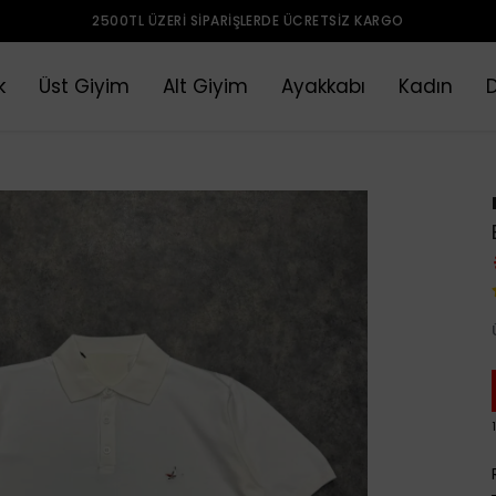
2500TL ÜZERI SIPARIŞLERDE ÜCRETSIZ KARGO
k
Üst Giyim
Alt Giyim
Ayakkabı
Kadın