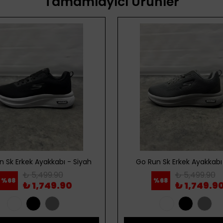
Tamamlayıcı Ürünler
n Sk Erkek Ayakkabı - Siyah
Go Run Sk Erkek Ayakkabı 
₺ 5,499.90
₺ 5,499.90
%
68
%
68
₺ 1,749.90
₺ 1,749.9