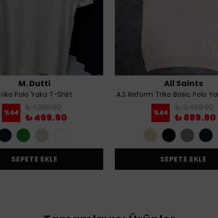
M. Dutti
All Saints
riko Polo Yaka T-Shirt
A.S Reform Triko Basic Polo Ya
₺ 1,399.90
₺ 2,499.90
%
64
%
64
₺ 499.90
₺ 899.90
SEPETE EKLE
SEPETE EKLE