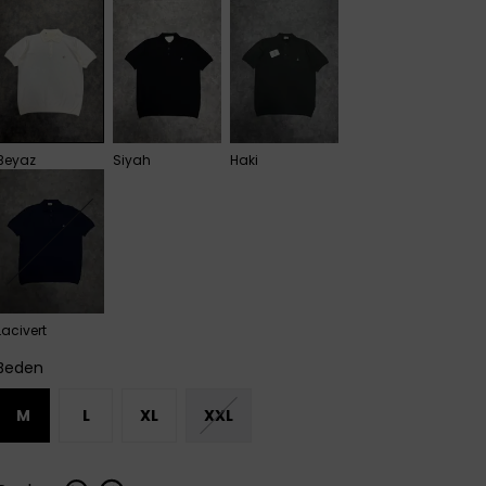
Beyaz
Siyah
Haki
Lacivert
Beden
M
L
XL
XXL