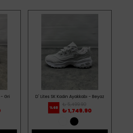
- Gri
D' Lites SK Kadın Ayakkabı - Beyaz
D' 
₺ 5,499.90
%
68
0
₺ 1,749.90