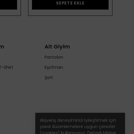
SEPETE EKLE
im
Alt Giyim
Pantolon
T-Shirt
Eşofman
Şort
Alışveriş deneyiminizi iyileştirmek için
yasal düzenlemelere uygun çerezler
(cookies) kullanıyoruz. Detaylı bilgiye