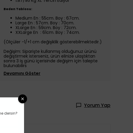
1.87/95 Kg XL Tercih Ediyor
Beden Tablosu:
Medium En : 55cm. Boy : 67cm.
Large En : 57cm. Boy : 70cm.
XLarge En : 59cm. Boy : 72cm.
XXLarge En : 61cm. Boy : 74cm.
(Ölçüler -1/+1 cm değişiklik gösterebilmektedir.)
Değişim: Siparişte kullanmış olduğunuz ürünü
değiştirmek isterseniz, ürün elinize ulaştıktan
sonra 3 iş günü içerisinde değişim için talepte
bulunabilirs
Devamını Göster
Yorum Yap
ne dersin?