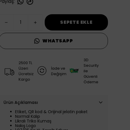
Paylaş
:
SEPETE EKLE
WHATSAPP
3D
2500 TL
Security
Üzeri
İade ve
ile
Ücretsiz
Değişim
Güvenli
Kargo
Ödeme
Ürün Açıklaması
Etiket, QR kod & Orijinal jelatin paket
Normal Kalıp
Likralı Triko Kumaş
Nakış Logo