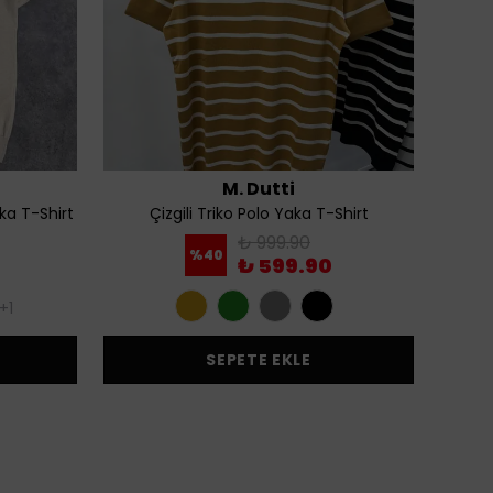
M. Dutti
ka T-Shirt
Çizgili Triko Polo Yaka T-Shirt
Ba
₺ 999.90
%
40
₺ 599.90
+1
SEPETE EKLE