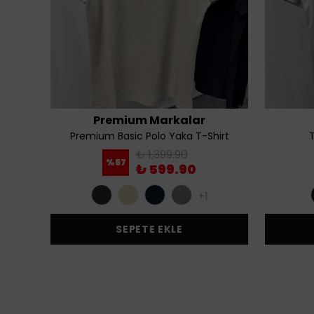
Premium Markalar
Shirt
Premium Basic Polo Yaka T-Shirt
T
₺ 1,399.90
%
57
₺ 599.90
+1
SEPETE EKLE