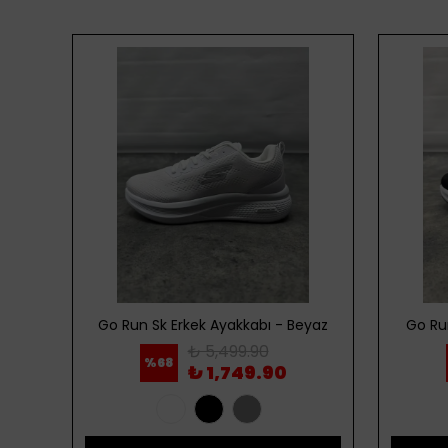
ordo
Go Run Sk Erkek Ayakkabı - Beyaz
Go Ru
₺ 5,499.90
%
68
₺ 1,749.90