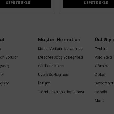
SEPETE EKLE
SEPETE EKLE
al
Müşteri Hizmetleri
Üst Giy
a
Kişisel Verilerin Korunması
T-shirt
lan Sorular
Mesafeli Satış Sözleşmesi
Polo Yaka 
şveriş
Gizlilik Politikası
Gömlek
ibi
Üyelik Sözleşmesi
Ceket
ğişim
İletişim
Sweatshirt
Ticari Elektronik İleti Onayı
Hoodie
Mont