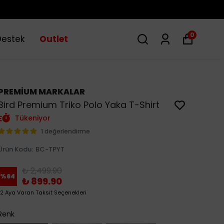
0
Destek
Outlet
PREMİUM MARKALAR
Bird Premium Triko Polo Yaka T-Shirt
Tükeniyor
1 değerlendirme
Ürün Kodu
:
BC-TPYT
₺ 2,499.90
%
64
₺ 899.90
12 Aya Varan Taksit Seçenekleri
Renk