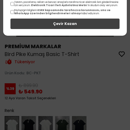
Tanıtım, pazarlama, reklam ve benzeri amaçlarla tarafıma ticari elektronik ileti gönderilmesine
Elektronik Ticari İleti Aydınlatma Metni
izin veriyorum.
'ni okudum onay veriyorum.
KVKK kapsamında tarafınızca korunmasını, sms ve
Paylaştığım bilgilerin
WhatsApp üzerinden bilgilendirmeleri almayı
kabul ediyorum.
Çevir Kazan
PREMİUM MARKALAR
Bird Pike Kumaş Basic T-Shirt
Tükeniyor
Ürün Kodu
:
BC-PKT
₺ 899.90
%
39
₺ 549.90
12 Aya Varan Taksit Seçenekleri
Renk