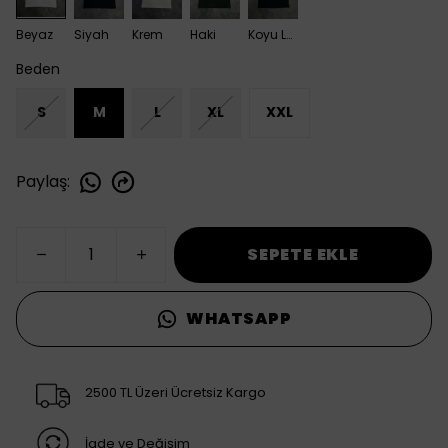
Beyaz
Siyah
Krem
Haki
Koyu Lacivert
Beden
S
M
L
XL
XXL
Paylaş
:
SEPETE EKLE
WHATSAPP
2500 TL Üzeri Ücretsiz Kargo
İade ve Değişim