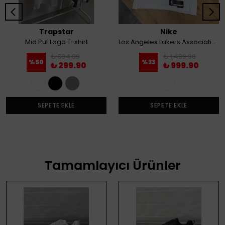
Trapstar
Nike
Mid Puf Logo T-shirt
Los Angeles Lakers Association Edition NBA Swingman Erkek Forması
₺ 604.89
₺ 1,499.90
%
50
%
33
₺ 299.90
₺ 999.90
SEPETE EKLE
SEPETE EKLE
Tamamlayıcı Ürünler