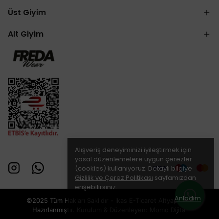
Üst Giyim
Alt Giyim
Alışveriş deneyiminizi iyileştirmek için
yasal düzenlemelere uygun çerezler
(cookies) kullanıyoruz. Detaylı bilgiye
Gizlilik ve Çerez Politikası
sayfamızdan
erişebilirsiniz.
Anladım
©2025 Tüm Hakları Saklıdır - ikas E-Ticaret
Altyapısı ile
Hazırlanmıştır. Kurulum & Düzenleyen:
Momo Dijital