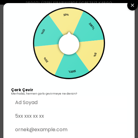
2500TL ÜZERI SIPARIŞLERDE ÜCRETSIZ KARGO
0
10%
%15
200TL
Erkek
Üst Giyim
T-shirt
25%
5%
100TL
Çark Çevir
Merhaba, hemen çarkı çevirmeye ne dersin?