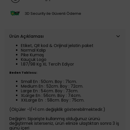
3D Security ile Güvenli Ödeme
Ürün Açıklaması
Etiket, QR kod & Orijinal jelatin paket
Normal Kalıp
Pike Kumaş
Kauçuk Logo
1.87/98 Kg XL Tercih Ediyor
Beden Tablosu:
Small En : 50cm. Boy : 71cm.
Medium En : 52cm. Boy : 72cm.
Large En : 54cm. Boy : 73cm.
XLarge En : 56cm. Boy : 74cm.
XXLarge En : 58cm. Boy : 75cm.
(Ölçüler -1/+1 cm değişiklik gösterebilmektedir.)
Değişim: Siparişte kullanmış olduğunuz ürünü
değiştirmek isterseniz, ürün elinize ulaştıktan sonra 3 iş
günü içeri