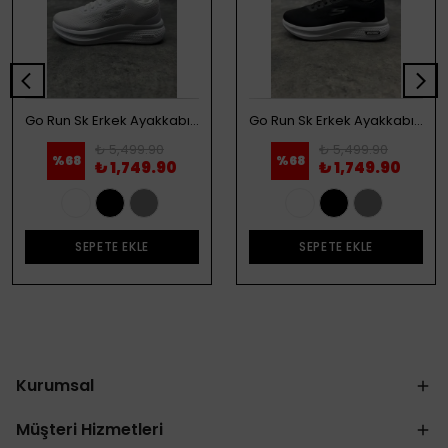
Go Run Sk Erkek Ayakkabı - Beyaz
Go Run Sk Erkek Ayakkabı - Siyah
₺ 5,499.90
₺ 5,499.90
%
68
%
68
₺ 1,749.90
₺ 1,749.90
SEPETE EKLE
SEPETE EKLE
Kurumsal
Müşteri Hizmetleri